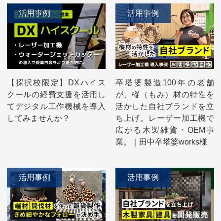
活用事例
活用事例
【採択校限定】DXハイス
卒塔婆製造100年の老舗
クールの経費支援を活用し
が、樅（もみ）材の特性を
てデジタル工作機械を導入
活かした自社ブランドを立
してみませんか？
ち上げ。レーザー加工機で
広がる木製雑貨・OEM事
業。｜田中卒塔婆works様
活用事例
活用事例