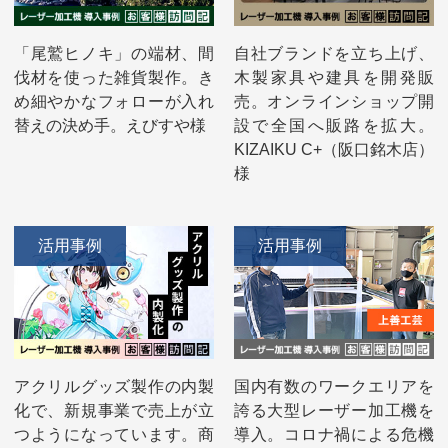
「尾鷲ヒノキ」の端材、間
自社ブランドを立ち上げ、
伐材を使った雑貨製作。き
木製家具や建具を開発販
め細やかなフォローが入れ
売。オンラインショップ開
替えの決め手。えびすや様
設で全国へ販路を拡大。
KIZAIKU C+（阪口銘木店）
様
活用事例
活用事例
アクリルグッズ製作の内製
国内有数のワークエリアを
化で、新規事業で売上が立
誇る大型レーザー加工機を
つようになっています。商
導入。コロナ禍による危機