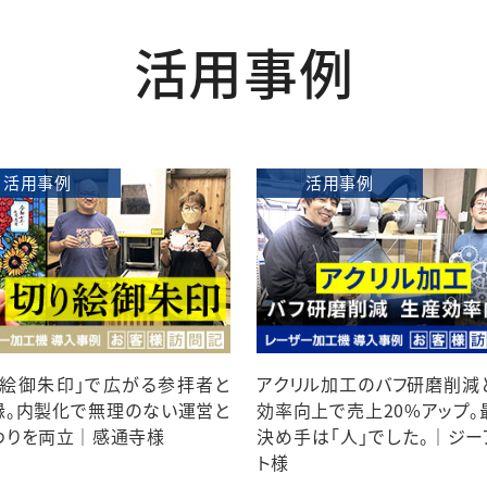
活用事例
活用事例
活用事例
り絵御朱印」で広がる参拝者と
アクリル加工のバフ研磨削減
縁。内製化で無理のない運営と
効率向上で売上20%アップ。
わりを両立｜感通寺様
決め手は「人」でした。｜ジー
ト様