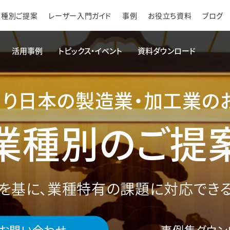
業種別ご提案
レーザー入門ガイド
事例
お役立ち資料
ブログ
活用事例
トピックス・イベント
資料ダウンロード
くり日本の製造業・
加工業の
業種別のご提
を基に、業種特有の
課題に対応できる
お問い合わせ
事例集ダウン