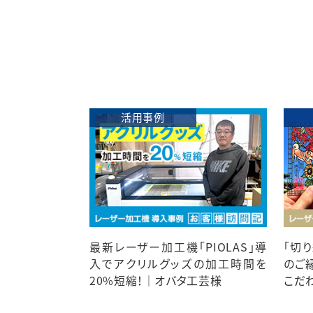
活用事例
最新レーザー加工機「PIOLAS」導
「切
入でアクリルグッズの加工時間を
のご
20%短縮！｜オバタ工芸様
こだ