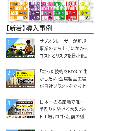
【新着】導入事例
サブスクレーザーが新規
1
事業の立ち上げにかかる
コストとリスクを最小化。
木と森の体験施設
kiond（キオンド）様
「培った技術をBtoCで生
2
かしたい」金属製品工場
が自社ブランドを立ち上
げ、オリジナルグッズを製
造販売。錦中央工業様
日本一の名産地で唯一
3
手削りを続ける木製バッ
ト工場。ロゴ・名前の刻
印、端材活用にレーザー
を活用。エスオースポーツ