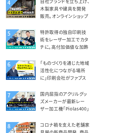
自社ブランドを立ち上げ、
4
工業様
木製家具や建具を開発
販売。オンラインショップ
開設で全国へ販路を拡
大。KIZAIKU C+（阪口銘
特許取得の独自印刷技
5
木店）様
術をレーザー加工でカタ
チに。高付加価値な加飾
アクリルを第二の事業の
柱へ。智昌加工様
「ものづくりを通じた地域
6
活性化につながる場所
に」印刷会社がファブス
ペースを立ち上げ。いさぶ
や印刷工業様
国内屈指のアクリルグッ
7
ズメーカーが最新レー
ザー加工機「Piolas400」
を選んだ理由。インサイド
（北星社グループ）様
コロナ禍を支えた老舗家
8
具屋の新商品開発。商品