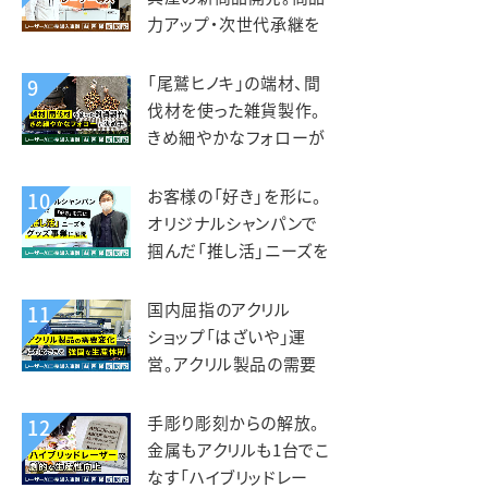
力アップ・次世代承継を
見据えレーザー導入。老
津木工様
「尾鷲ヒノキ」の端材、間
9
伐材を使った雑貨製作。
きめ細やかなフォローが
入れ替えの決め手。えび
すや様
お客様の「好き」を形に。
10
オリジナルシャンパンで
掴んだ「推し活」ニーズを
グッズ事業に展開。デザ
インマーケット様
国内屈指のアクリル
11
ショップ「はざいや」運
営。アクリル製品の需要
変化に対応できる強固な
生産体制。菅原工芸様
手彫り彫刻からの解放。
12
金属もアクリルも1台でこ
なす「ハイブリッドレー