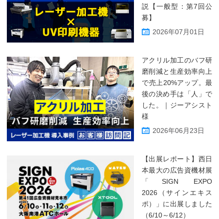
説【一般型：第7回公
募】
2026年07月01日
アクリル加工のバフ研
磨削減と生産効率向上
で売上20%アップ。最
後の決め手は「人」で
した。｜ジーアシスト
様
2026年06月23日
【出展レポート】西日
本最大の広告資機材展
「SIGN EXPO
2026（サインエキス
ポ）」に出展しました
（6/10～6/12）