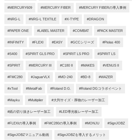
#MERCURY609
#MERCURY FIBER
#MERCURY FIBERの導入事例
#NRG-L
#NRG-L TEXTILE
#X-TYPE
#DRAGON
#PAPER ONE
#LABEL MASTER
#COMBAT
#PACK MASTER
#INFINITY
#FLEXI
#EASY
#GCCシリーズ
#Piolas 400
#S400
#SPIRIT GLS PRO
#SPIRIT LS PRO
#SPIRIT LS
#SPIRIT
#MERCURY III
#C180 II
#MAKES
#VENUS II
#FMC280
#JaguarVLX
#MO-240
#BD-8
#WAZER
#xTool
#MetalFab
#Roland D.G.
#Roland DGコラボイベント
#Mayku
#Multiplier
#大判サイズ・厚物のレーザー加工
#紙の切り抜きレーザー加工
#LED導光板レーザー加工
#FLEXIの導入事例
#FMC280の導入事例
#MONJU
#SignJOBZ
#SignJOBZマニュアル動画
#SignJOBZを導入するメリット