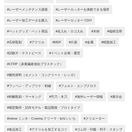
#レーザーメンテナンス講座
#レーザーカッターを体験できる場所
#レーザー加工データを購入
#レーザーカッターでDIY
#ペットグッズ・ペット用品
#名入れ・ロゴ入れ
#木材
#端材活用
#石材彫刻
#アクリル
#MDF
#什器
#金属
#樹脂加工
#試験片・テストピース
#イベント企画・運営
#CFRP（炭素繊維強化プラスチック）
#脆性材料（セメント・コンクリート・レンガ）
#ワッペン・アップリケ・刺繍
#フェルト・エンブクロス
#剥離彫刻・マーキング
#竹刀・木刀
#海外レーザー情報
#展示会
#模型製作・試作モデル・製品開発・プロトタイプ
#minne ミンネ・Creema クリーマ・iichi いいち
#クリエーター
#食品加工
#アクリルを加工するコツ
#ゴム印・印鑑・判子・スタンプ