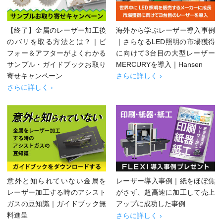
【終了】金属のレーザー加工後
海外から学ぶレーザー導入事例
のバリを取る方法とは？｜ビ
｜さらなるLED照明の市場獲得
フォー＆アフターがよくわかる
に向けて3台目の大型レーザー
サンプル・ガイドブックお取り
MERCURYを導入｜Hansen
寄せキャンペーン
さらに詳しく ›
さらに詳しく ›
意外と知られていない金属を
レーザー導入事例｜紙をほぼ焦
レーザー加工する時のアシスト
がさず、超高速に加工して売上
ガスの豆知識｜ガイドブック無
アップに成功した事例
料進呈
さらに詳しく ›