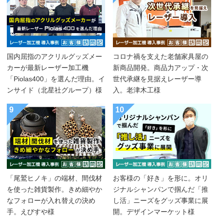
国内屈指のアクリルグッズメー
コロナ禍を支えた老舗家具屋の
カーが最新レーザー加工機
新商品開発。商品力アップ・次
「Piolas400」を選んだ理由。イ
世代承継を見据えレーザー導
ンサイド（北星社グループ）様
入。老津木工様
9
10
「尾鷲ヒノキ」の端材、間伐材
お客様の「好き」を形に。オリ
を使った雑貨製作。きめ細やか
ジナルシャンパンで掴んだ「推
なフォローが入れ替えの決め
し活」ニーズをグッズ事業に展
手。えびすや様
開。デザインマーケット様