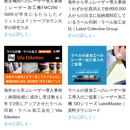
教育機関へのレーザー導入事例
海外から学ぶレーザー導入事例
｜レーザー加工機FMC280・
｜わずか社員35人で欧州50,000
S400が学生にもたらしたメ
人からの注文に短納期対応して
リットとは？｜ケープタウン大
いるラベル印刷・ラベル加工会
学の研究ラボ
社｜Label Collective Group
さらに詳しく ›
さらに詳しく ›
海外から学ぶレーザー導入事例
ラベルの後加工へのレーザー加
｜納期短縮に成功し受注数を1
工導入のご提案｜レーザー加工
年で2倍にアップさせたラベル
機 SEIシリーズ LabelMaster｜
印刷・ラベル加工会社｜Vila
資料ダウンロード
Etiketten
さらに詳しく ›
さらに詳しく ›