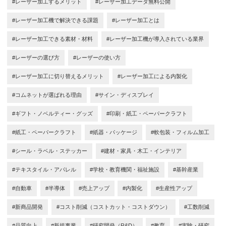
#レーザー加工するメリット
#レーザー加工データ無料公開
#レーザー加工機で解決できる課題
#レーザー加工とは
#レーザー加工できる素材・材料
#レーザー加工機が導入されている業界
#レーザーの選び方
#レーザーの使い方
#レーザー加工に切り替えるメリット
#レーザー加工による内製化
#コムネットが選ばれる理由
#サイン・ディスプレイ
#ギフト・ノベルティー・グッズ
#印刷・紙工・ペーパークラフト
#紙工・ペーパークラフト
#紙器・パッケージ
#軟包装・フィルム加工
#シール・ラベル・ステッカー
#建材・家具・木工・インテリア
#テキスタイル・アパレル
#学校・教育機関・福祉施設
#基幹産業
#自動車
#半導体
#売上アップ
#内製化
#生産性アップ
#新商品開発
#コスト削減（コストカット・コストダウン）
#工数削減
#品質向上
#新規事業
#研究開発（R&D）
#教育
#実験・研究