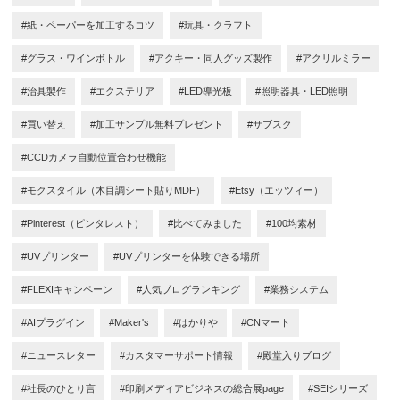
#紙・ペーパーを加工するコツ
#玩具・クラフト
#グラス・ワインボトル
#アクキー・同人グッズ製作
#アクリルミラー
#治具製作
#エクステリア
#LED導光板
#照明器具・LED照明
#買い替え
#加工サンプル無料プレゼント
#サブスク
#CCDカメラ自動位置合わせ機能
#モクスタイル（木目調シート貼りMDF）
#Etsy（エッツィー）
#Pinterest（ピンタレスト）
#比べてみました
#100均素材
#UVプリンター
#UVプリンターを体験できる場所
#FLEXIキャンペーン
#人気ブログランキング
#業務システム
#AIプラグイン
#Maker's
#はかりや
#CNマート
#ニュースレター
#カスタマーサポート情報
#殿堂入りブログ
#社長のひとり言
#印刷メディアビジネスの総合展page
#SEIシリーズ