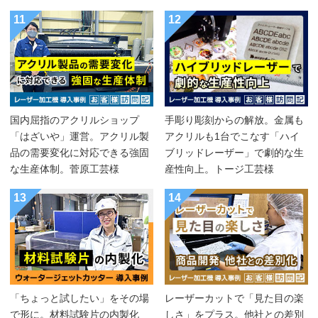
11
12
国内屈指のアクリルショップ
手彫り彫刻からの解放。金属も
「はざいや」運営。アクリル製
アクリルも1台でこなす「ハイ
品の需要変化に対応できる強固
ブリッドレーザー」で劇的な生
な生産体制。菅原工芸様
産性向上。トージ工芸様
13
14
「ちょっと試したい」をその場
レーザーカットで「見た目の楽
で形に。材料試験片の内製化
しさ」をプラス。他社との差別