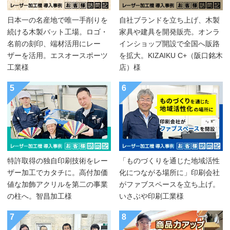
日本一の名産地で唯一手削りを
自社ブランドを立ち上げ、木製
続ける木製バット工場。ロゴ・
家具や建具を開発販売。オンラ
名前の刻印、端材活用にレー
インショップ開設で全国へ販路
ザーを活用。エスオースポーツ
を拡大。KIZAIKU C+（阪口銘木
工業様
店）様
5
6
特許取得の独自印刷技術をレー
「ものづくりを通じた地域活性
ザー加工でカタチに。高付加価
化につながる場所に」印刷会社
値な加飾アクリルを第二の事業
がファブスペースを立ち上げ。
の柱へ。智昌加工様
いさぶや印刷工業様
7
8