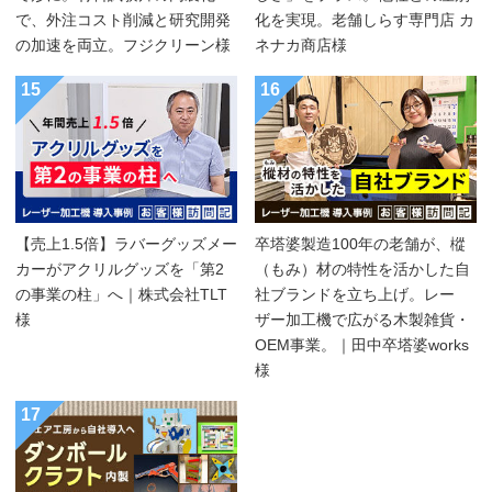
で、外注コスト削減と研究開発
化を実現。老舗しらす専門店 カ
の加速を両立。フジクリーン様
ネナカ商店様
15
16
【売上1.5倍】ラバーグッズメー
卒塔婆製造100年の老舗が、樅
カーがアクリルグッズを「第2
（もみ）材の特性を活かした自
の事業の柱」へ｜株式会社TLT
社ブランドを立ち上げ。レー
様
ザー加工機で広がる木製雑貨・
OEM事業。｜田中卒塔婆works
様
17