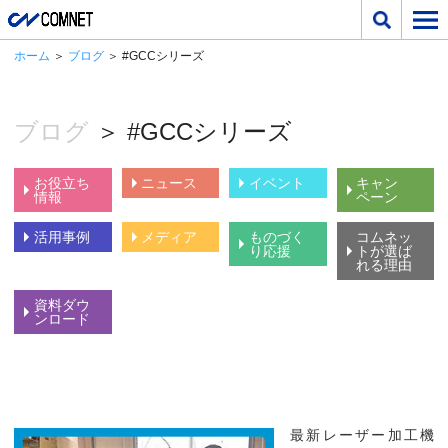
ホーム
＞
ブログ
＞ #GCCシリーズ
ブログ
＞ #GCCシリーズ
お役立ち
ニュース
イベント
キャン
情報
ペーン
活用事例
メディア
ものづく
コムネッ
り応援
トが選ば
れる理由
資料ダウ
ンロード
最新レーザー加工機