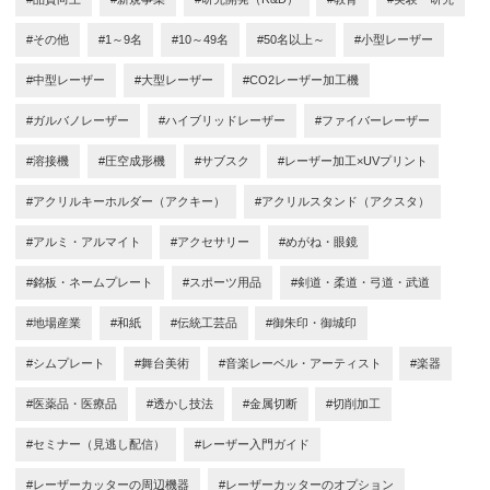
#その他
#1～9名
#10～49名
#50名以上～
#小型レーザー
#中型レーザー
#大型レーザー
#CO2レーザー加工機
#ガルバノレーザー
#ハイブリッドレーザー
#ファイバーレーザー
#溶接機
#圧空成形機
#サブスク
#レーザー加工×UVプリント
#アクリルキーホルダー（アクキー）
#アクリルスタンド（アクスタ）
#アルミ・アルマイト
#アクセサリー
#めがね・眼鏡
#銘板・ネームプレート
#スポーツ用品
#剣道・柔道・弓道・武道
#地場産業
#和紙
#伝統工芸品
#御朱印・御城印
#シムプレート
#舞台美術
#音楽レーベル・アーティスト
#楽器
#医薬品・医療品
#透かし技法
#金属切断
#切削加工
#セミナー（見逃し配信）
#レーザー入門ガイド
#レーザーカッターの周辺機器
#レーザーカッターのオプション