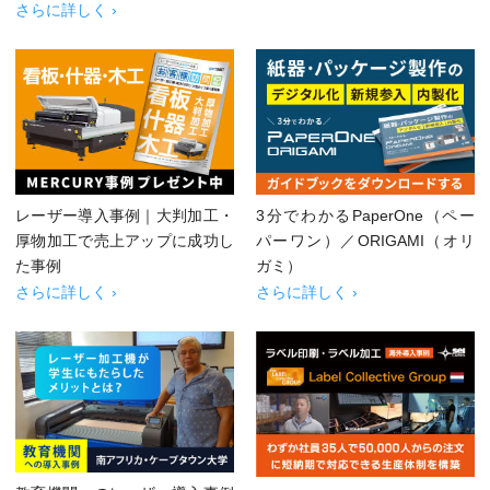
さらに詳しく ›
レーザー導入事例｜大判加工・
3分でわかるPaperOne（ペー
厚物加工で売上アップに成功し
パーワン）／ORIGAMI（オリ
た事例
ガミ）
さらに詳しく ›
さらに詳しく ›