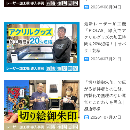
2026年08月04日
最新レーザー加工機
「PIOLAS」導入でア
クリルグッズの加工時
間を20%短縮！｜オバ
タ工芸様
2026年07月21日
「切り絵御朱印」で広
がる参拝者とのご縁。
内製化で無理のない運
営とこだわりを両立｜
感通寺様
2026年07月07日