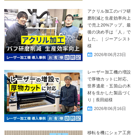
アクリル加工のバフ研
磨削減と生産効率向上
で売上20%アップ。最
後の決め手は「人」で
した。｜ジーアシスト
様
2026年06月23日
レーザー加工機の増設
で厚物カットに対応。
世界遺産・五箇山の木
材を生かした製品づく
り｜長田組様
2026年06月16日
移転を機にシェア工房