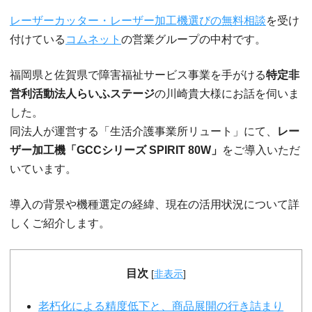
レーザーカッター・レーザー加工機選びの無料相談
を受け
付けている
コムネット
の営業グループの中村です。
福岡県と佐賀県で障害福祉サービス事業を手がける
特定非
営利活動法人らいふステージ
の川崎貴大様にお話を伺いま
した。
同法人が運営する「生活介護事業所リュート」にて、
レー
ザー加工機「GCCシリーズ SPIRIT 80W」
をご導入いただ
いています。
導入の背景や機種選定の経緯、現在の活用状況について詳
しくご紹介します。
目次
[
非表示
]
老朽化による精度低下と、商品展開の行き詰まり