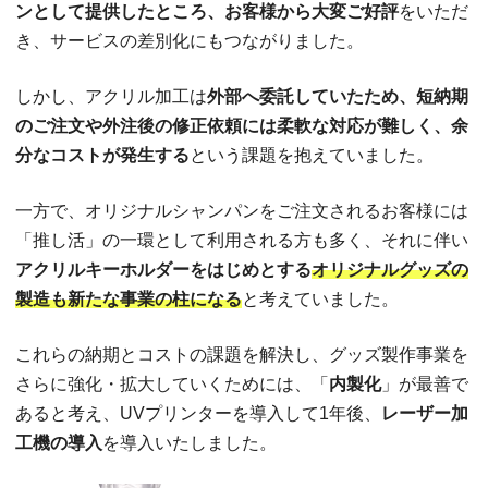
ンとして提供したところ、お客様から大変ご好評
をいただ
き、サービスの差別化にもつながりました。
しかし、アクリル加工は
外部へ委託していたため、短納期
のご注文や外注後の修正依頼には柔軟な対応が難しく、余
分なコストが発生する
という課題を抱えていました。
一方で、オリジナルシャンパンをご注文されるお客様には
「推し活」の一環として利用される方も多く、それに伴い
アクリルキーホルダーをはじめとする
オリジナルグッズの
製造も新たな事業の柱になる
と考えていました。
これらの納期とコストの課題を解決し、グッズ製作事業を
さらに強化・拡大していくためには、「
内製化
」が最善で
あると考え、UVプリンターを導入して1年後、
レーザー加
工機の導入
を導入いたしました。