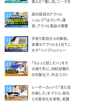
掴んだ「推し活」ニーズを
グッズ事業に展開。デザ
インマーケット様
国内屈指のアクリル
11
ショップ「はざいや」運
営。アクリル製品の需要
変化に対応できる強固な
生産体制。菅原工芸様
手彫り彫刻からの解放。
12
金属もアクリルも1台でこ
なす「ハイブリッドレー
ザー」で劇的な生産性向
上。トージ工芸様
「ちょっと試したい」をそ
13
の場で形に。材料試験片
の内製化で、外注コスト
削減と研究開発の加速を
両立。フジクリーン様
レーザーカットで「見た目
14
の楽しさ」をプラス。他社
との差別化を実現。老舗
しらす専門店 カネナカ商