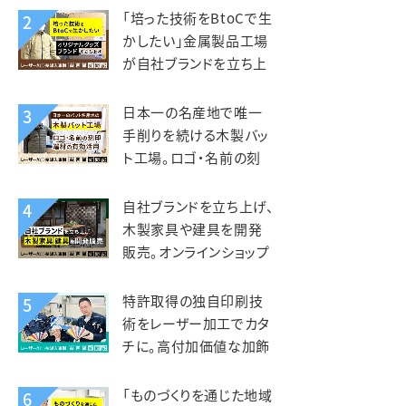
kiond（キオンド）様
「培った技術をBtoCで生
2
かしたい」金属製品工場
が自社ブランドを立ち上
げ、オリジナルグッズを製
造販売。錦中央工業様
日本一の名産地で唯一
3
手削りを続ける木製バッ
ト工場。ロゴ・名前の刻
印、端材活用にレーザー
を活用。エスオースポーツ
自社ブランドを立ち上げ、
4
工業様
木製家具や建具を開発
販売。オンラインショップ
開設で全国へ販路を拡
大。KIZAIKU C+（阪口銘
特許取得の独自印刷技
5
木店）様
術をレーザー加工でカタ
チに。高付加価値な加飾
アクリルを第二の事業の
柱へ。智昌加工様
「ものづくりを通じた地域
6