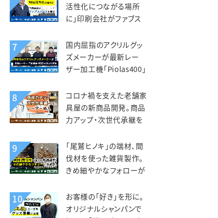
活性化につながる場所
に」印刷会社がファブス
ペースを立ち上げ。いさぶ
や印刷工業様
国内屈指のアクリルグッ
7
ズメーカーが最新レー
ザー加工機「Piolas400」
を選んだ理由。インサイド
（北星社グループ）様
コロナ禍を支えた老舗家
8
具屋の新商品開発。商品
力アップ・次世代承継を
見据えレーザー導入。老
津木工様
「尾鷲ヒノキ」の端材、間
9
伐材を使った雑貨製作。
きめ細やかなフォローが
入れ替えの決め手。えび
すや様
お客様の「好き」を形に。
10
オリジナルシャンパンで