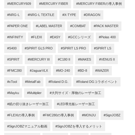
#MERCURY609
#MERCURY FIBER
#MERCURY FIBERの導入事例
#NRG-L
#NRG-L TEXTILE
#X-TYPE
#DRAGON
#PAPER ONE
#LABEL MASTER
#COMBAT
#PACK MASTER
#INFINITY
#FLEXI
#EASY
#GCCシリーズ
#Piolas 400
#S400
#SPIRIT GLS PRO
#SPIRIT LS PRO
#SPIRIT LS
#SPIRIT
#MERCURY III
#C180 II
#MAKES
#VENUS II
#FMC280
#JaguarVLX
#MO-240
#BD-8
#WAZER
#xTool
#MetalFab
#Roland D.G.
#Roland DGコラボイベント
#Mayku
#Multiplier
#大判サイズ・厚物のレーザー加工
#紙の切り抜きレーザー加工
#LED導光板レーザー加工
#FLEXIの導入事例
#FMC280の導入事例
#MONJU
#SignJOBZ
#SignJOBZマニュアル動画
#SignJOBZを導入するメリット