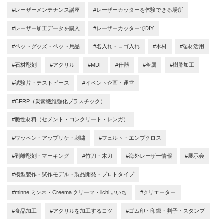
#レーザーメンテナンス講座
#レーザーカッターを体験できる場所
#レーザー加工データを購入
#レーザーカッターでDIY
#ペットグッズ・ペット用品
#名入れ・ロゴ入れ
#木材
#端材活用
#石材彫刻
#アクリル
#MDF
#什器
#金属
#樹脂加工
#試験片・テストピース
#イベント企画・運営
#CFRP（炭素繊維強化プラスチック）
#脆性材料（セメント・コンクリート・レンガ）
#ワッペン・アップリケ・刺繍
#フェルト・エンブクロス
#剥離彫刻・マーキング
#竹刀・木刀
#海外レーザー情報
#展示会
#模型製作・試作モデル・製品開発・プロトタイプ
#minne ミンネ・Creema クリーマ・iichi いいち
#クリエーター
#食品加工
#アクリルを加工するコツ
#ゴム印・印鑑・判子・スタンプ