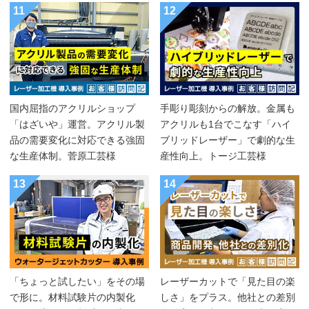
11
12
国内屈指のアクリルショップ
手彫り彫刻からの解放。金属も
「はざいや」運営。アクリル製
アクリルも1台でこなす「ハイ
品の需要変化に対応できる強固
ブリッドレーザー」で劇的な生
な生産体制。菅原工芸様
産性向上。トージ工芸様
13
14
「ちょっと試したい」をその場
レーザーカットで「見た目の楽
で形に。材料試験片の内製化
しさ」をプラス。他社との差別