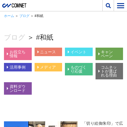
ホーム
＞
ブログ
＞ #和紙
ブログ
＞ #和紙
お役立ち
ニュース
イベント
キャン
情報
ペーン
活用事例
メディア
ものづく
コムネッ
り応援
トが選ば
れる理由
資料ダウ
ンロード
「切り絵御朱印」で広