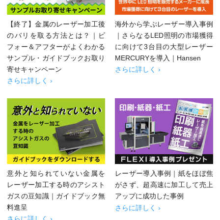
【終了】金属のレーザー加工後
海外から学ぶレーザー導入事例
のバリを取る方法とは？｜ビ
｜さらなるLED照明の市場獲得
フォー＆アフターがよくわかる
に向けて3台目の大型レーザー
サンプル・ガイドブックお取り
MERCURYを導入｜Hansen
寄せキャンペーン
さらに詳しく ›
さらに詳しく ›
意外と知られていない金属を
レーザー導入事例｜紙をほぼ焦
レーザー加工する時のアシスト
がさず、超高速に加工して売上
ガスの豆知識｜ガイドブック無
アップに成功した事例
料進呈
さらに詳しく ›
さらに詳しく ›