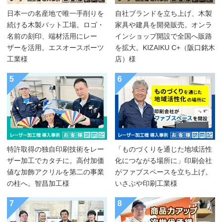
日本一の名産地で唯一手削りを
自社ブランドを立ち上げ、木製
続ける木製バット工場。ロゴ・
家具や建具を開発販売。オンラ
名前の刻印、端材活用にレー
インショップ開設で全国へ販路
ザーを活用。エスオースポーツ
を拡大。KIZAIKU C+（阪口銘木
工業様
店）様
5
6
特許取得の独自印刷技術をレー
「ものづくりを通じた地域活性
ザー加工でカタチに。高付加価
化につながる場所に」印刷会社
値な加飾アクリルを第二の事業
がファブスペースを立ち上げ。
の柱へ。智昌加工様
いさぶや印刷工業様
7
8