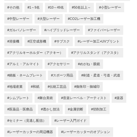
#その他
#1～9名
#10～49名
#50名以上～
#小型レーザー
#中型レーザー
#大型レーザー
#CO2レーザー加工機
#ガルバノレーザー
#ハイブリッドレーザー
#ファイバーレーザー
#溶接機
#圧空成形機
#サブスク
#レーザー加工×UVプリント
#アクリルキーホルダー（アクキー）
#アクリルスタンド（アクスタ）
#アルミ・アルマイト
#アクセサリー
#めがね・眼鏡
#銘板・ネームプレート
#スポーツ用品
#剣道・柔道・弓道・武道
#地場産業
#和紙
#伝統工芸品
#御朱印・御城印
#シムプレート
#舞台美術
#音楽レーベル・アーティスト
#楽器
#医薬品・医療品
#透かし技法
#金属切断
#切削加工
#セミナー（見逃し配信）
#レーザー入門ガイド
#レーザーカッターの周辺機器
#レーザーカッターのオプション