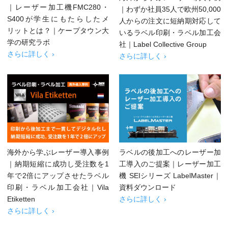
｜レーザー加工機FMC280・
｜わずか社員35人で欧州50,000
S400が学生にもたらしたメ
人からの注文に短納期対応して
リットとは？｜ケープタウン大
いるラベル印刷・ラベル加工会
学の研究ラボ
社｜Label Collective Group
さらに詳しく ›
さらに詳しく ›
海外から学ぶレーザー導入事例
ラベルの後加工へのレーザー加
｜納期短縮に成功し受注数を1
工導入のご提案｜レーザー加工
年で2倍にアップさせたラベル
機 SEIシリーズ LabelMaster｜
印刷・ラベル加工会社｜Vila
資料ダウンロード
Etiketten
さらに詳しく ›
さらに詳しく ›