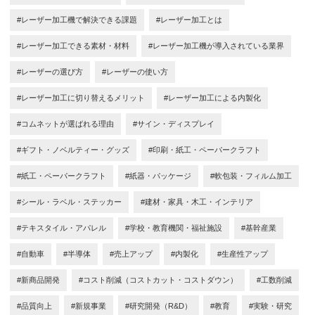
#レーザー加工機で解決できる課題
#レーザー加工とは
#レーザー加工できる素材・材料
#レーザー加工機が導入されている業界
#レーザーの選び方
#レーザーの使い方
#レーザー加工に切り替えるメリット
#レーザー加工による内製化
#コムネットが選ばれる理由
#サイン・ディスプレイ
#ギフト・ノベルティー・グッズ
#印刷・紙工・ペーパークラフト
#紙工・ペーパークラフト
#紙器・パッケージ
#軟包装・フィルム加工
#シール・ラベル・ステッカー
#建材・家具・木工・インテリア
#テキスタイル・アパレル
#学校・教育機関・福祉施設
#基幹産業
#自動車
#半導体
#売上アップ
#内製化
#生産性アップ
#新商品開発
#コスト削減（コストカット・コストダウン）
#工数削減
#品質向上
#新規事業
#研究開発（R&D）
#教育
#実験・研究