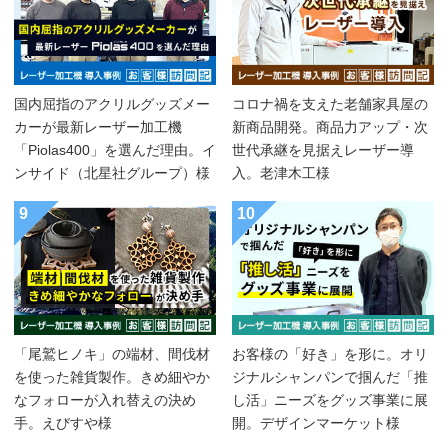
国内屈指のアクリルグッズメー
コロナ禍を支えた老舗家具屋の
カーが最新レーザー加工機
新商品開発。商品力アップ・次
「Piolas400」を選んだ理由。イ
世代承継を見据えレーザー導
ンサイド（北星社グループ）様
入。老津木工様
9
10
「尾鷲ヒノキ」の端材、間伐材
お客様の「好き」を形に。オリ
を使った雑貨製作。きめ細やか
ジナルシャンパンで掴んだ「推
なフォローが入れ替えの決め
し活」ニーズをグッズ事業に展
手。えびすや様
開。デザインマーケット様