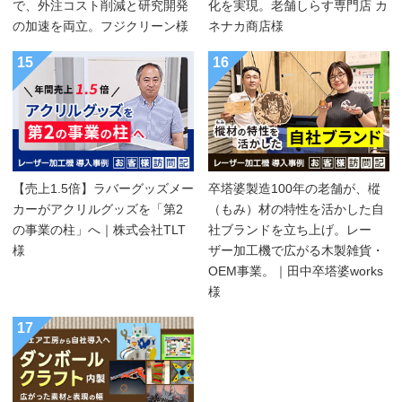
で、外注コスト削減と研究開発
化を実現。老舗しらす専門店 カ
の加速を両立。フジクリーン様
ネナカ商店様
15
16
【売上1.5倍】ラバーグッズメー
卒塔婆製造100年の老舗が、樅
カーがアクリルグッズを「第2
（もみ）材の特性を活かした自
の事業の柱」へ｜株式会社TLT
社ブランドを立ち上げ。レー
様
ザー加工機で広がる木製雑貨・
OEM事業。｜田中卒塔婆works
様
17