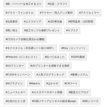
#紙・ペーパーを加工するコツ
#玩具・クラフト
#グラス・ワインボトル
#アクキー・同人グッズ製作
#アクリルミラー
#治具製作
#エクステリア
#LED導光板
#照明器具・LED照明
#買い替え
#加工サンプル無料プレゼント
#サブスク
#CCDカメラ自動位置合わせ機能
#モクスタイル（木目調シート貼りMDF）
#Etsy（エッツィー）
#Pinterest（ピンタレスト）
#比べてみました
#100均素材
#UVプリンター
#UVプリンターを体験できる場所
#FLEXIキャンペーン
#人気ブログランキング
#業務システム
#AIプラグイン
#Maker's
#はかりや
#CNマート
#ニュースレター
#カスタマーサポート情報
#殿堂入りブログ
#社長のひとり言
#印刷メディアビジネスの総合展page
#SEIシリーズ