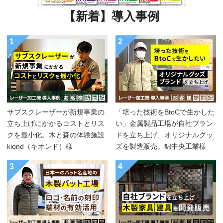
【新着】導入事例
1
2
サブスクレーザーが新規事業の
「培った技術をBtoCで生かした
立ち上げにかかるコストとリス
い」金属製品工場が自社ブラン
クを最小化。木と森の体験施設
ドを立ち上げ、オリジナルグッ
kiond（キオンド）様
ズを製造販売。錦中央工業様
3
4