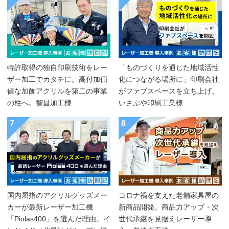
特許取得の独自印刷技術をレー
「ものづくりを通じた地域活性
ザー加工でカタチに。高付加価
化につながる場所に」印刷会社
値な加飾アクリルを第二の事業
がファブスペースを立ち上げ。
の柱へ。智昌加工様
いさぶや印刷工業様
7
8
国内屈指のアクリルグッズメー
コロナ禍を支えた老舗家具屋の
カーが最新レーザー加工機
新商品開発。商品力アップ・次
「Piolas400」を選んだ理由。イ
世代承継を見据えレーザー導