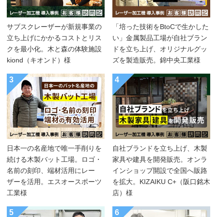
サブスクレーザーが新規事業の
「培った技術をBtoCで生かした
立ち上げにかかるコストとリス
い」金属製品工場が自社ブラン
クを最小化。木と森の体験施設
ドを立ち上げ、オリジナルグッ
kiond（キオンド）様
ズを製造販売。錦中央工業様
3
4
日本一の名産地で唯一手削りを
自社ブランドを立ち上げ、木製
続ける木製バット工場。ロゴ・
家具や建具を開発販売。オンラ
名前の刻印、端材活用にレー
インショップ開設で全国へ販路
ザーを活用。エスオースポーツ
を拡大。KIZAIKU C+（阪口銘木
工業様
店）様
5
6