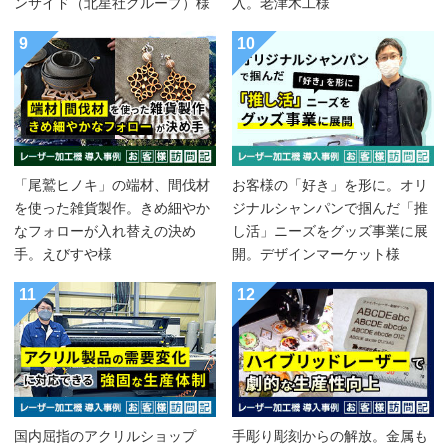
ンサイド（北星社グループ）様
入。老津木工様
9
10
「尾鷲ヒノキ」の端材、間伐材
お客様の「好き」を形に。オリ
を使った雑貨製作。きめ細やか
ジナルシャンパンで掴んだ「推
なフォローが入れ替えの決め
し活」ニーズをグッズ事業に展
手。えびすや様
開。デザインマーケット様
11
12
国内屈指のアクリルショップ
手彫り彫刻からの解放。金属も