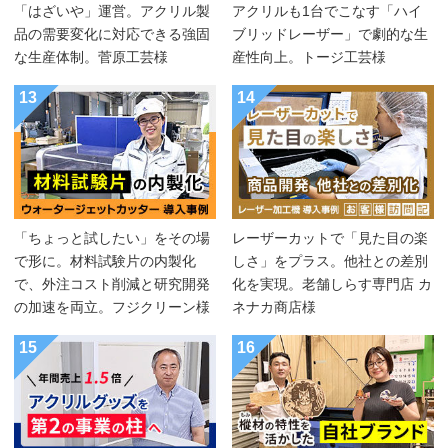
「はざいや」運営。アクリル製
アクリルも1台でこなす「ハイ
品の需要変化に対応できる強固
ブリッドレーザー」で劇的な生
な生産体制。菅原工芸様
産性向上。トージ工芸様
13
14
「ちょっと試したい」をその場
レーザーカットで「見た目の楽
で形に。材料試験片の内製化
しさ」をプラス。他社との差別
で、外注コスト削減と研究開発
化を実現。老舗しらす専門店 カ
の加速を両立。フジクリーン様
ネナカ商店様
15
16