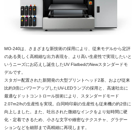
MO-240は、さまざまな新技術の採用により、従来モデルから定評
のある美しく高精細な出力表現を、より高い生産性で実現したいと
いうニーズにお応えし誕生したUV FlatbedのNewスタンダードモ
デルです。
スタガー配置された新開発の大型プリントヘッド2基、および従来
比約3倍にパワーアップしたUV-LEDランプの採用と、高速吐出に
最適なドットコントロール技術により、スタンダードモード
2.07m2/hの生産性を実現。白同時印刷の生産性も従来機の約2倍に
向上しました。また、吐出された微細なインクをより短時間に硬
化・定着できるため、小さな文字や緻密なテクスチャ、グラデー
ションなどを細部まで高精細に再現します。