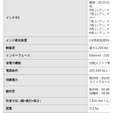
種類：ECO-UV (E
色：
8色 (シアン, マ
7色 (シアン, マ
インク※1
マー
7色 (シアン, マ
7色 (シアン, マ
6色 (シアン, マ
6色 (シアン, マ
インク硬化装置
UV照射装置内蔵（
解像度
最大1,200 dpi
インターフェース
Ethernet（100
省電力機能
自動スリープ機
電源条件
100-240 Va.c. 50
動作時：約290 
消費電力
スリープモード時
動作時：60 dB (
動作音
待機時：49 dB (
外形寸法（幅×奥行×高さ）
1,601 mm × 1,2
質量
211 kg