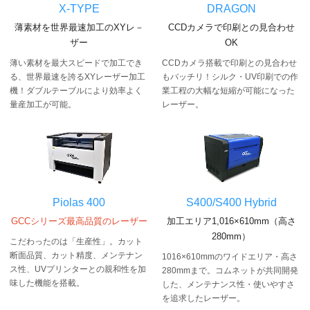
X-TYPE
DRAGON
薄素材を世界最速加工のXYレ－
CCDカメラで印刷との見合わせ
ザー
OK
薄い素材を最大スピードで加工でき
CCDカメラ搭載で印刷との見合わせ
る、世界最速を誇るXYレーザー加工
もバッチリ！シルク・UV印刷での作
機！ダブルテーブルにより効率よく
業工程の大幅な短縮が可能になった
量産加工が可能。
レーザー。
Piolas 400
S400/S400 Hybrid
GCCシリーズ最高品質のレーザー
加工エリア1,016×610mm（高さ
280mm）
こだわったのは「生産性」。
カット
断面品質、カット精度、メンテナン
1016×610mmのワイドエリア・高さ
ス性、UVプリンターとの親和性を加
280mmまで。コムネットが共同開発
味した機能を搭載。
した、メンテナンス性・使いやすさ
を追求したレーザー。