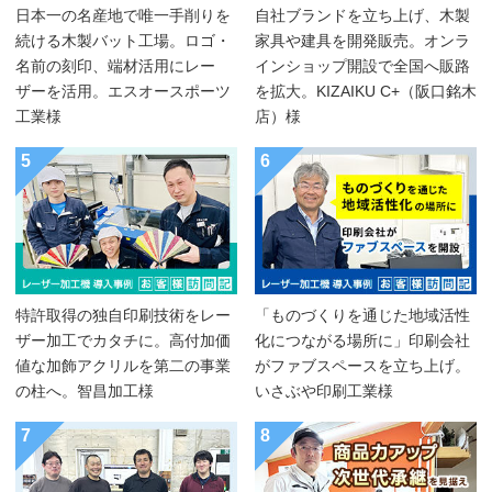
日本一の名産地で唯一手削りを
自社ブランドを立ち上げ、木製
続ける木製バット工場。ロゴ・
家具や建具を開発販売。オンラ
名前の刻印、端材活用にレー
インショップ開設で全国へ販路
ザーを活用。エスオースポーツ
を拡大。KIZAIKU C+（阪口銘木
工業様
店）様
5
6
特許取得の独自印刷技術をレー
「ものづくりを通じた地域活性
ザー加工でカタチに。高付加価
化につながる場所に」印刷会社
値な加飾アクリルを第二の事業
がファブスペースを立ち上げ。
の柱へ。智昌加工様
いさぶや印刷工業様
7
8