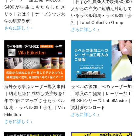
｜わずか社員35人で欧州50,000
S400が学生にもたらしたメ
人からの注文に短納期対応して
リットとは？｜ケープタウン大
いるラベル印刷・ラベル加工会
学の研究ラボ
社｜Label Collective Group
さらに詳しく ›
さらに詳しく ›
海外から学ぶレーザー導入事例
ラベルの後加工へのレーザー加
｜納期短縮に成功し受注数を1
工導入のご提案｜レーザー加工
年で2倍にアップさせたラベル
機 SEIシリーズ LabelMaster｜
印刷・ラベル加工会社｜Vila
資料ダウンロード
Etiketten
さらに詳しく ›
さらに詳しく ›