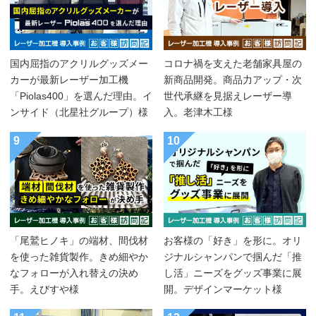
国内屈指のアクリルグッズメー
コロナ禍を支えた老舗家具屋の
カーが最新レーザー加工機
新商品開発。商品力アップ・次
「Piolas400」を選んだ理由。イ
世代承継を見据えレーザー導
ンサイド（北星社グループ）様
入。老津木工様
9
10
「尾鷲ヒノキ」の端材、間伐材
お客様の「好き」を形に。オリ
を使った雑貨製作。きめ細やか
ジナルシャンパンで掴んだ「推
なフォローが入れ替えの決め
し活」ニーズをグッズ事業に展
手。えびすや様
開。デザインマーケット様