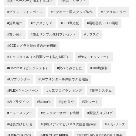
#紙・ペーパーを加工するコツ
#玩具・クラフト
#グラス・ワインボトル
#アクキー・同人グッズ製作
#アクリルミラー
#治具製作
#エクステリア
#LED導光板
#照明器具・LED照明
#買い替え
#加工サンプル無料プレゼント
#サブスク
#CCDカメラ自動位置合わせ機能
#モクスタイル（木目調シート貼りMDF）
#Etsy（エッツィー）
#Pinterest（ピンタレスト）
#比べてみました
#100均素材
#UVプリンター
#UVプリンターを体験できる場所
#FLEXIキャンペーン
#人気ブログランキング
#業務システム
#AIプラグイン
#Maker's
#はかりや
#CNマート
#ニュースレター
#カスタマーサポート情報
#殿堂入りブログ
#社長のひとり言
#印刷メディアビジネスの総合展page
#SEIシリーズ
#MERCURY609
#MERCURY FIBER
#MERCURY FIBERの導入事例