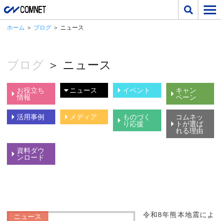
ホーム
＞
ブログ
＞ ニュース
ブログ
＞ ニュース
お役立ち
ニュース
イベント
キャン
情報
ペーン
活用事例
メディア
ものづく
コムネッ
り応援
トが選ば
れる理由
資料ダウ
ンロード
令和8年熊本地震によ
ニュース