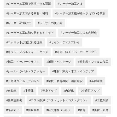
#レーザー加工機で解決できる課題
#レーザー加工とは
#レーザー加工できる素材・材料
#レーザー加工機が導入されている業界
#レーザーの選び方
#レーザーの使い方
#レーザー加工に切り替えるメリット
#レーザー加工による内製化
#コムネットが選ばれる理由
#サイン・ディスプレイ
#ギフト・ノベルティー・グッズ
#印刷・紙工・ペーパークラフト
#紙工・ペーパークラフト
#紙器・パッケージ
#軟包装・フィルム加工
#シール・ラベル・ステッカー
#建材・家具・木工・インテリア
#テキスタイル・アパレル
#学校・教育機関・福祉施設
#基幹産業
#自動車
#半導体
#売上アップ
#内製化
#生産性アップ
#新商品開発
#コスト削減（コストカット・コストダウン）
#工数削減
#品質向上
#新規事業
#研究開発（R&D）
#教育
#実験・研究