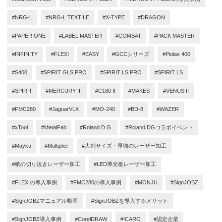
#NRG-L
#NRG-L TEXTILE
#X-TYPE
#DRAGON
#PAPER ONE
#LABEL MASTER
#COMBAT
#PACK MASTER
#INFINITY
#FLEXI
#EASY
#GCCシリーズ
#Piolas 400
#S400
#SPIRIT GLS PRO
#SPIRIT LS PRO
#SPIRIT LS
#SPIRIT
#MERCURY III
#C180 II
#MAKES
#VENUS II
#FMC280
#JaguarVLX
#MO-240
#BD-8
#WAZER
#xTool
#MetalFab
#Roland D.G.
#Roland DGコラボイベント
#Mayku
#Multiplier
#大判サイズ・厚物のレーザー加工
#紙の切り抜きレーザー加工
#LED導光板レーザー加工
#FLEXIの導入事例
#FMC280の導入事例
#MONJU
#SignJOBZ
#SignJOBZマニュアル動画
#SignJOBZを導入するメリット
#SignJOBZ導入事例
#CorelDRAW
#ICARO
#認定企業