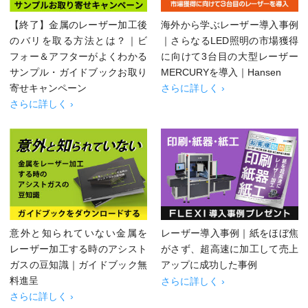
【終了】金属のレーザー加工後
海外から学ぶレーザー導入事例
のバリを取る方法とは？｜ビ
｜さらなるLED照明の市場獲得
フォー＆アフターがよくわかる
に向けて3台目の大型レーザー
サンプル・ガイドブックお取り
MERCURYを導入｜Hansen
寄せキャンペーン
さらに詳しく ›
さらに詳しく ›
意外と知られていない金属を
レーザー導入事例｜紙をほぼ焦
レーザー加工する時のアシスト
がさず、超高速に加工して売上
ガスの豆知識｜ガイドブック無
アップに成功した事例
料進呈
さらに詳しく ›
さらに詳しく ›