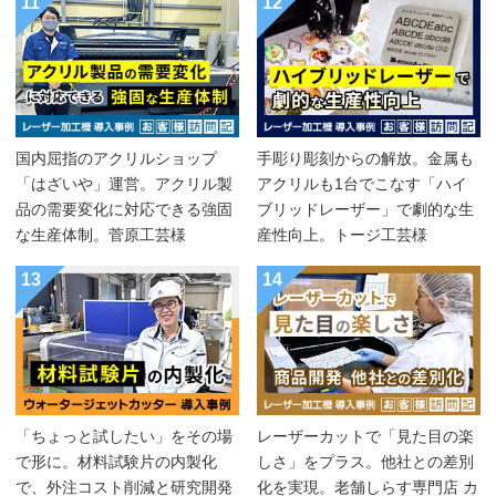
11
12
国内屈指のアクリルショップ
手彫り彫刻からの解放。金属も
「はざいや」運営。アクリル製
アクリルも1台でこなす「ハイ
品の需要変化に対応できる強固
ブリッドレーザー」で劇的な生
な生産体制。菅原工芸様
産性向上。トージ工芸様
13
14
「ちょっと試したい」をその場
レーザーカットで「見た目の楽
で形に。材料試験片の内製化
しさ」をプラス。他社との差別
で、外注コスト削減と研究開発
化を実現。老舗しらす専門店 カ