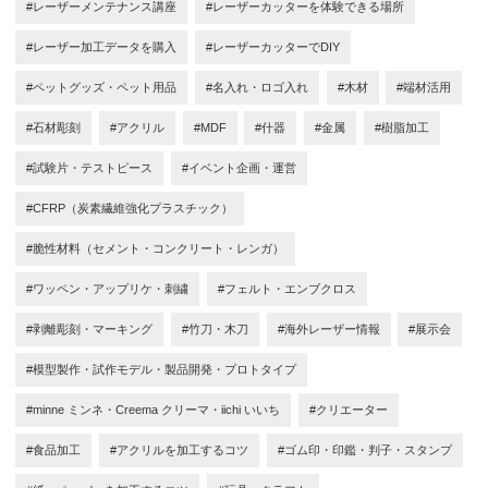
#レーザーメンテナンス講座
#レーザーカッターを体験できる場所
#レーザー加工データを購入
#レーザーカッターでDIY
#ペットグッズ・ペット用品
#名入れ・ロゴ入れ
#木材
#端材活用
#石材彫刻
#アクリル
#MDF
#什器
#金属
#樹脂加工
#試験片・テストピース
#イベント企画・運営
#CFRP（炭素繊維強化プラスチック）
#脆性材料（セメント・コンクリート・レンガ）
#ワッペン・アップリケ・刺繍
#フェルト・エンブクロス
#剥離彫刻・マーキング
#竹刀・木刀
#海外レーザー情報
#展示会
#模型製作・試作モデル・製品開発・プロトタイプ
#minne ミンネ・Creema クリーマ・iichi いいち
#クリエーター
#食品加工
#アクリルを加工するコツ
#ゴム印・印鑑・判子・スタンプ