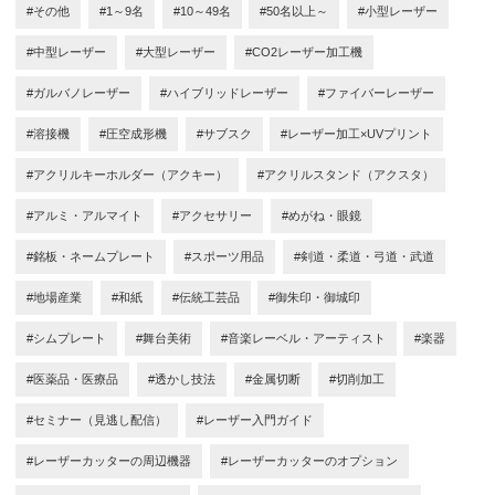
#その他
#1～9名
#10～49名
#50名以上～
#小型レーザー
#中型レーザー
#大型レーザー
#CO2レーザー加工機
#ガルバノレーザー
#ハイブリッドレーザー
#ファイバーレーザー
#溶接機
#圧空成形機
#サブスク
#レーザー加工×UVプリント
#アクリルキーホルダー（アクキー）
#アクリルスタンド（アクスタ）
#アルミ・アルマイト
#アクセサリー
#めがね・眼鏡
#銘板・ネームプレート
#スポーツ用品
#剣道・柔道・弓道・武道
#地場産業
#和紙
#伝統工芸品
#御朱印・御城印
#シムプレート
#舞台美術
#音楽レーベル・アーティスト
#楽器
#医薬品・医療品
#透かし技法
#金属切断
#切削加工
#セミナー（見逃し配信）
#レーザー入門ガイド
#レーザーカッターの周辺機器
#レーザーカッターのオプション