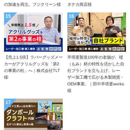
の加速を両立。フジクリーン様
ネナカ商店様
15
16
【売上1.5倍】ラバーグッズメー
卒塔婆製造100年の老舗が、樅
カーがアクリルグッズを「第2
（もみ）材の特性を活かした自
の事業の柱」へ｜株式会社TLT
社ブランドを立ち上げ。レー
様
ザー加工機で広がる木製雑貨・
OEM事業。｜田中卒塔婆works
様
17