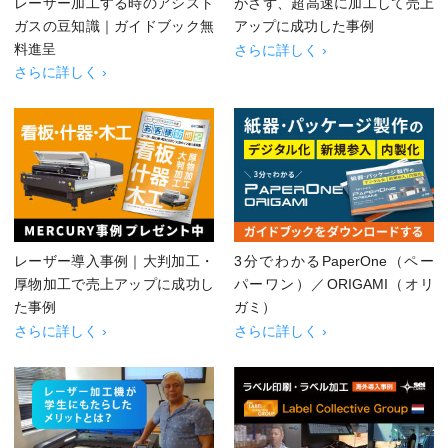
レーザー加工する時のアシスト
がさず、超高速に加工して売上
ガスの豆知識｜ガイドブック無
アップに成功した事例
料進呈
さらに詳しく ›
さらに詳しく ›
レーザー導入事例｜大判加工・
3分でわかるPaperOne（ペー
厚物加工で売上アップに成功し
パーワン）／ORIGAMI（オリ
た事例
ガミ）
さらに詳しく ›
さらに詳しく ›