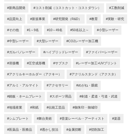
#新商品開発
#コスト削減（コストカット・コストダウン）
#工数削減
#品質向上
#新規事業
#研究開発（R&D）
#教育
#実験・研究
#その他
#1～9名
#10～49名
#50名以上～
#小型レーザー
#中型レーザー
#大型レーザー
#CO2レーザー加工機
#ガルバノレーザー
#ハイブリッドレーザー
#ファイバーレーザー
#溶接機
#圧空成形機
#サブスク
#レーザー加工×UVプリント
#アクリルキーホルダー（アクキー）
#アクリルスタンド（アクスタ）
#アルミ・アルマイト
#アクセサリー
#めがね・眼鏡
#銘板・ネームプレート
#スポーツ用品
#剣道・柔道・弓道・武道
#地場産業
#和紙
#伝統工芸品
#御朱印・御城印
#シムプレート
#舞台美術
#音楽レーベル・アーティスト
#楽器
#医薬品・医療品
#透かし技法
#金属切断
#切削加工