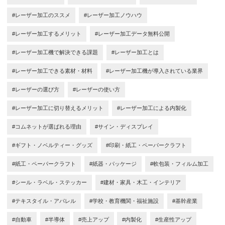
#レーザー加工のススメ
#レーザー加工ノウハウ
#レーザー加工するメリット
#レーザー加工データ無料公開
#レーザー加工機で解決できる課題
#レーザー加工とは
#レーザー加工できる素材・材料
#レーザー加工機が導入されている業界
#レーザーの選び方
#レーザーの使い方
#レーザー加工に切り替えるメリット
#レーザー加工による内製化
#コムネットが選ばれる理由
#サイン・ディスプレイ
#ギフト・ノベルティー・グッズ
#印刷・紙工・ペーパークラフト
#紙工・ペーパークラフト
#紙器・パッケージ
#軟包装・フィルム加工
#シール・ラベル・ステッカー
#建材・家具・木工・インテリア
#テキスタイル・アパレル
#学校・教育機関・福祉施設
#基幹産業
#自動車
#半導体
#売上アップ
#内製化
#生産性アップ