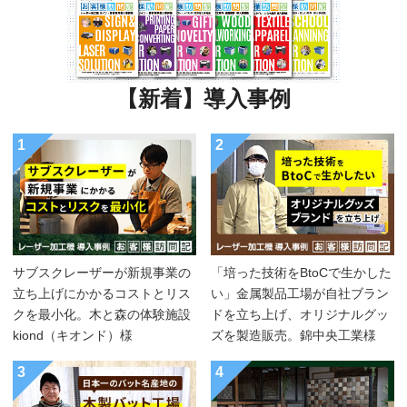
【新着】導入事例
1
2
サブスクレーザーが新規事業の
「培った技術をBtoCで生かした
立ち上げにかかるコストとリス
い」金属製品工場が自社ブラン
クを最小化。木と森の体験施設
ドを立ち上げ、オリジナルグッ
kiond（キオンド）様
ズを製造販売。錦中央工業様
3
4