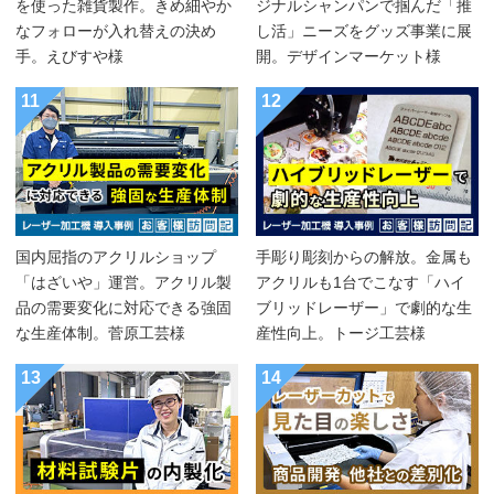
を使った雑貨製作。きめ細やか
ジナルシャンパンで掴んだ「推
なフォローが入れ替えの決め
し活」ニーズをグッズ事業に展
手。えびすや様
開。デザインマーケット様
11
12
国内屈指のアクリルショップ
手彫り彫刻からの解放。金属も
「はざいや」運営。アクリル製
アクリルも1台でこなす「ハイ
品の需要変化に対応できる強固
ブリッドレーザー」で劇的な生
な生産体制。菅原工芸様
産性向上。トージ工芸様
13
14