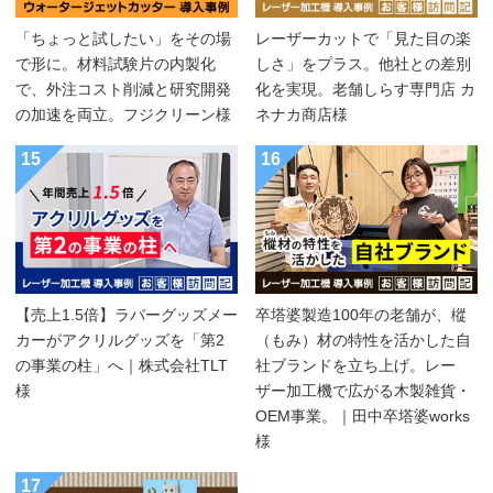
「ちょっと試したい」をその場
レーザーカットで「見た目の楽
で形に。材料試験片の内製化
しさ」をプラス。他社との差別
で、外注コスト削減と研究開発
化を実現。老舗しらす専門店 カ
の加速を両立。フジクリーン様
ネナカ商店様
15
16
【売上1.5倍】ラバーグッズメー
卒塔婆製造100年の老舗が、樅
カーがアクリルグッズを「第2
（もみ）材の特性を活かした自
の事業の柱」へ｜株式会社TLT
社ブランドを立ち上げ。レー
様
ザー加工機で広がる木製雑貨・
OEM事業。｜田中卒塔婆works
様
17