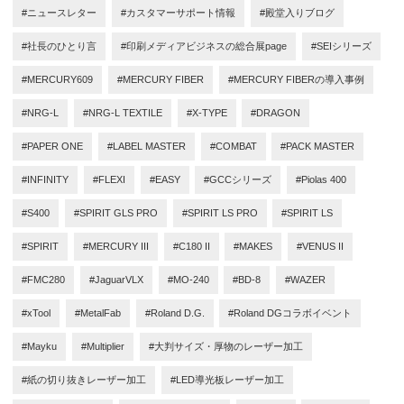
#ニュースレター
#カスタマーサポート情報
#殿堂入りブログ
#社長のひとり言
#印刷メディアビジネスの総合展page
#SEIシリーズ
#MERCURY609
#MERCURY FIBER
#MERCURY FIBERの導入事例
#NRG-L
#NRG-L TEXTILE
#X-TYPE
#DRAGON
#PAPER ONE
#LABEL MASTER
#COMBAT
#PACK MASTER
#INFINITY
#FLEXI
#EASY
#GCCシリーズ
#Piolas 400
#S400
#SPIRIT GLS PRO
#SPIRIT LS PRO
#SPIRIT LS
#SPIRIT
#MERCURY III
#C180 II
#MAKES
#VENUS II
#FMC280
#JaguarVLX
#MO-240
#BD-8
#WAZER
#xTool
#MetalFab
#Roland D.G.
#Roland DGコラボイベント
#Mayku
#Multiplier
#大判サイズ・厚物のレーザー加工
#紙の切り抜きレーザー加工
#LED導光板レーザー加工