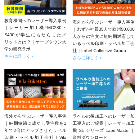
教育機関へのレーザー導入事例
海外から学ぶレーザー導入事例
｜レーザー加工機FMC280・
｜わずか社員35人で欧州50,000
S400が学生にもたらしたメ
人からの注文に短納期対応して
リットとは？｜ケープタウン大
いるラベル印刷・ラベル加工会
学の研究ラボ
社｜Label Collective Group
さらに詳しく ›
さらに詳しく ›
海外から学ぶレーザー導入事例
ラベルの後加工へのレーザー加
｜納期短縮に成功し受注数を1
工導入のご提案｜レーザー加工
年で2倍にアップさせたラベル
機 SEIシリーズ LabelMaster｜
印刷・ラベル加工会社｜Vila
資料ダウンロード