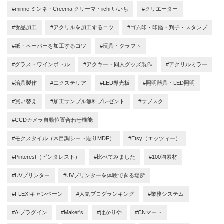
#minne ミンネ・Creema クリーマ・iichi いいち
#クリエーター
#食品加工
#アクリルを加工するコツ
#ゴム印・印鑑・判子・スタンプ
#紙・ペーパーを加工するコツ
#玩具・クラフト
#グラス・ワインボトル
#アクキー・同人グッズ製作
#アクリルミラー
#治具製作
#エクステリア
#LED導光板
#照明器具・LED照明
#買い替え
#加工サンプル無料プレゼント
#サブスク
#CCDカメラ自動位置合わせ機能
#モクスタイル（木目調シート貼りMDF）
#Etsy（エッツィー）
#Pinterest（ピンタレスト）
#比べてみました
#100均素材
#UVプリンター
#UVプリンターを体験できる場所
#FLEXIキャンペーン
#人気ブログランキング
#業務システム
#AIプラグイン
#Maker's
#はかりや
#CNマート