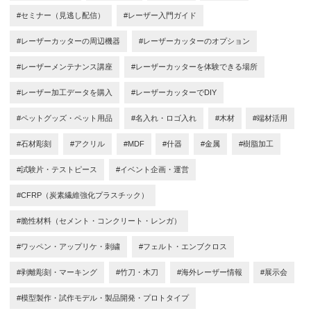
#セミナー（見逃し配信）
#レーザー入門ガイド
#レーザーカッターの周辺機器
#レーザーカッターのオプション
#レーザーメンテナンス講座
#レーザーカッターを体験できる場所
#レーザー加工データを購入
#レーザーカッターでDIY
#ペットグッズ・ペット用品
#名入れ・ロゴ入れ
#木材
#端材活用
#石材彫刻
#アクリル
#MDF
#什器
#金属
#樹脂加工
#試験片・テストピース
#イベント企画・運営
#CFRP（炭素繊維強化プラスチック）
#脆性材料（セメント・コンクリート・レンガ）
#ワッペン・アップリケ・刺繍
#フェルト・エンブクロス
#剥離彫刻・マーキング
#竹刀・木刀
#海外レーザー情報
#展示会
#模型製作・試作モデル・製品開発・プロトタイプ