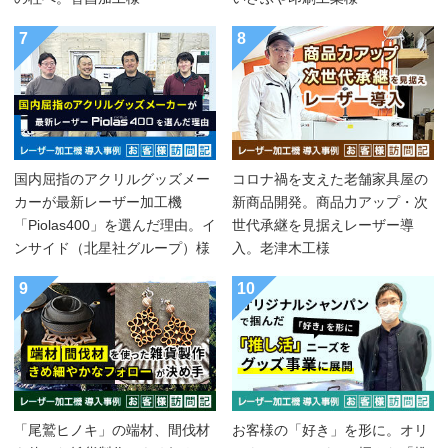
7
8
国内屈指のアクリルグッズメー
コロナ禍を支えた老舗家具屋の
カーが最新レーザー加工機
新商品開発。商品力アップ・次
「Piolas400」を選んだ理由。イ
世代承継を見据えレーザー導
ンサイド（北星社グループ）様
入。老津木工様
9
10
「尾鷲ヒノキ」の端材、間伐材
お客様の「好き」を形に。オリ