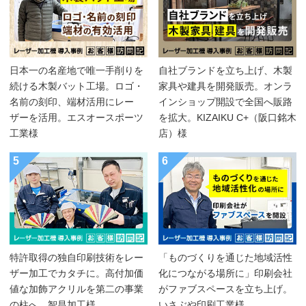
日本一の名産地で唯一手削りを
自社ブランドを立ち上げ、木製
続ける木製バット工場。ロゴ・
家具や建具を開発販売。オンラ
名前の刻印、端材活用にレー
インショップ開設で全国へ販路
ザーを活用。エスオースポーツ
を拡大。KIZAIKU C+（阪口銘木
工業様
店）様
5
6
特許取得の独自印刷技術をレー
「ものづくりを通じた地域活性
ザー加工でカタチに。高付加価
化につながる場所に」印刷会社
値な加飾アクリルを第二の事業
がファブスペースを立ち上げ。
の柱へ。智昌加工様
いさぶや印刷工業様