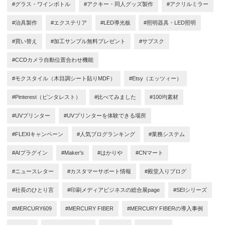
#グラス・ワインボトル
#アクキー・同人グッズ製作
#アクリルミラー
#治具製作
#エクステリア
#LED導光板
#照明器具・LED照明
#買い替え
#加工サンプル無料プレゼント
#サブスク
#CCDカメラ自動位置合わせ機能
#モクスタイル（木目調シート貼りMDF）
#Etsy（エッツィー）
#Pinterest（ピンタレスト）
#比べてみました
#100均素材
#UVプリンター
#UVプリンターを体験できる場所
#FLEXIキャンペーン
#人気ブログランキング
#業務システム
#AIプラグイン
#Maker's
#はかりや
#CNマート
#ニュースレター
#カスタマーサポート情報
#殿堂入りブログ
#社長のひとり言
#印刷メディアビジネスの総合展page
#SEIシリーズ
#MERCURY609
#MERCURY FIBER
#MERCURY FIBERの導入事例