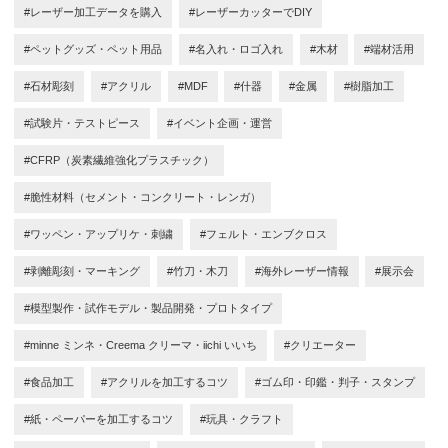
#レーザー加工データを購入
#レーザーカッターでDIY
#ペットグッズ・ペット用品
#名入れ・ロゴ入れ
#木材
#端材活用
#石材彫刻
#アクリル
#MDF
#什器
#金属
#樹脂加工
#試験片・テストピース
#イベント企画・運営
#CFRP（炭素繊維強化プラスチック）
#脆性材料（セメント・コンクリート・レンガ）
#ワッペン・アップリケ・刺繍
#フェルト・エンブクロス
#剥離彫刻・マーキング
#竹刀・木刀
#海外レーザー情報
#展示会
#模型製作・試作モデル・製品開発・プロトタイプ
#minne ミンネ・Creema クリーマ・iichi いいち
#クリエーター
#食品加工
#アクリルを加工するコツ
#ゴム印・印鑑・判子・スタンプ
#紙・ペーパーを加工するコツ
#玩具・クラフト