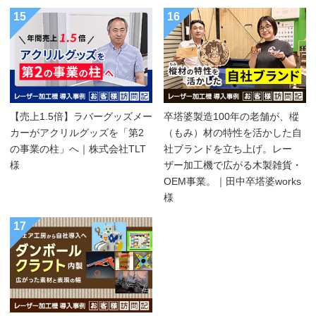
15
16
【売上1.5倍】ラバーグッズメー
卒塔婆製造100年の老舗が、樅
カーがアクリルグッズを「第2
（もみ）材の特性を活かした自
の事業の柱」へ｜株式会社TLT
社ブランドを立ち上げ。レー
様
ザー加工機で広がる木製雑貨・
OEM事業。｜田中卒塔婆works
様
17