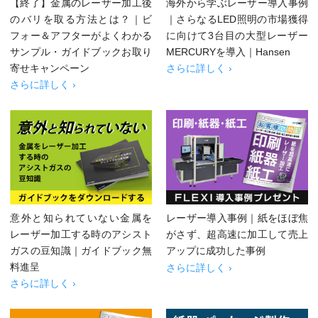
【終了】金属のレーザー加工後
海外から学ぶレーザー導入事例
のバリを取る方法とは？｜ビ
｜さらなるLED照明の市場獲得
フォー＆アフターがよくわかる
に向けて3台目の大型レーザー
サンプル・ガイドブックお取り
MERCURYを導入｜Hansen
寄せキャンペーン
さらに詳しく ›
さらに詳しく ›
意外と知られていない金属を
レーザー導入事例｜紙をほぼ焦
レーザー加工する時のアシスト
がさず、超高速に加工して売上
ガスの豆知識｜ガイドブック無
アップに成功した事例
料進呈
さらに詳しく ›
さらに詳しく ›