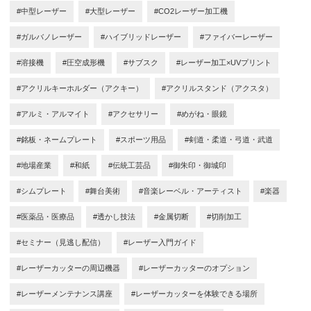
#中型レーザー
#大型レーザー
#CO2レーザー加工機
#ガルバノレーザー
#ハイブリッドレーザー
#ファイバーレーザー
#溶接機
#圧空成形機
#サブスク
#レーザー加工×UVプリント
#アクリルキーホルダー（アクキー）
#アクリルスタンド（アクスタ）
#アルミ・アルマイト
#アクセサリー
#めがね・眼鏡
#銘板・ネームプレート
#スポーツ用品
#剣道・柔道・弓道・武道
#地場産業
#和紙
#伝統工芸品
#御朱印・御城印
#シムプレート
#舞台美術
#音楽レーベル・アーティスト
#楽器
#医薬品・医療品
#透かし技法
#金属切断
#切削加工
#セミナー（見逃し配信）
#レーザー入門ガイド
#レーザーカッターの周辺機器
#レーザーカッターのオプション
#レーザーメンテナンス講座
#レーザーカッターを体験できる場所