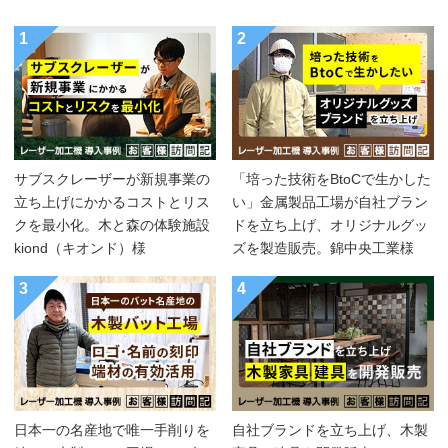
1
2
サブスクレーザーが新規事業の
「培った技術をBtoCで生かした
立ち上げにかかるコストとリス
い」金属製品工場が自社ブラン
クを最小化。木と森の体験施設
ドを立ち上げ、オリジナルグッ
kiond（キオンド）様
ズを製造販売。錦中央工業様
3
4
日本一の名産地で唯一手削りを
自社ブランドを立ち上げ、木製