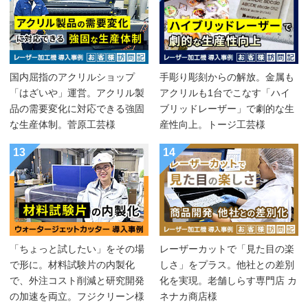
国内屈指のアクリルショップ
手彫り彫刻からの解放。金属も
「はざいや」運営。アクリル製
アクリルも1台でこなす「ハイ
品の需要変化に対応できる強固
ブリッドレーザー」で劇的な生
な生産体制。菅原工芸様
産性向上。トージ工芸様
13
14
「ちょっと試したい」をその場
レーザーカットで「見た目の楽
で形に。材料試験片の内製化
しさ」をプラス。他社との差別
で、外注コスト削減と研究開発
化を実現。老舗しらす専門店 カ
の加速を両立。フジクリーン様
ネナカ商店様