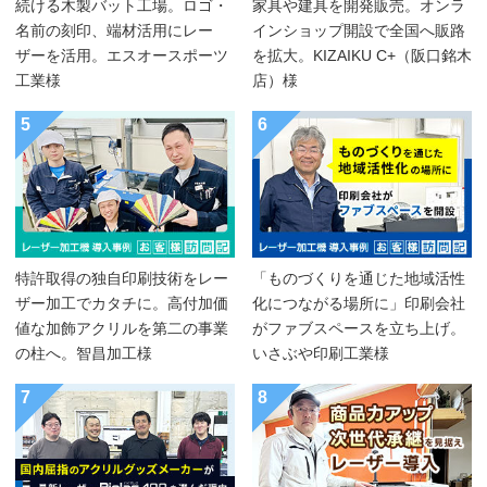
続ける木製バット工場。ロゴ・
家具や建具を開発販売。オンラ
名前の刻印、端材活用にレー
インショップ開設で全国へ販路
ザーを活用。エスオースポーツ
を拡大。KIZAIKU C+（阪口銘木
工業様
店）様
5
6
特許取得の独自印刷技術をレー
「ものづくりを通じた地域活性
ザー加工でカタチに。高付加価
化につながる場所に」印刷会社
値な加飾アクリルを第二の事業
がファブスペースを立ち上げ。
の柱へ。智昌加工様
いさぶや印刷工業様
7
8