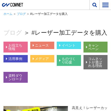
ホーム
＞
ブログ
＞ #レーザー加工データを購入
ブログ
＞ #レーザー加工データを購入
お役立ち
ニュース
イベント
キャン
情報
ペーン
活用事例
メディア
ものづく
コムネッ
り応援
トが選ば
れる理由
資料ダウ
ンロード
高見え！レーザーカッ