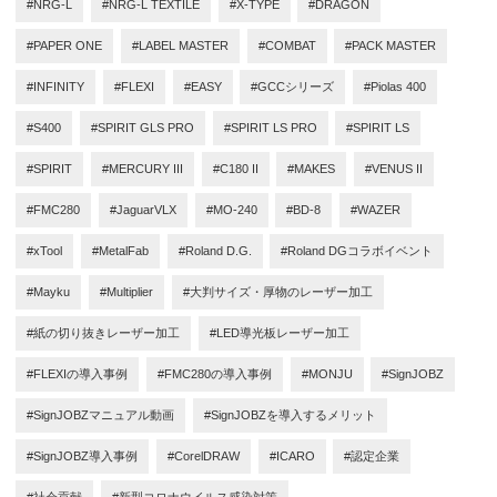
#NRG-L
#NRG-L TEXTILE
#X-TYPE
#DRAGON
#PAPER ONE
#LABEL MASTER
#COMBAT
#PACK MASTER
#INFINITY
#FLEXI
#EASY
#GCCシリーズ
#Piolas 400
#S400
#SPIRIT GLS PRO
#SPIRIT LS PRO
#SPIRIT LS
#SPIRIT
#MERCURY III
#C180 II
#MAKES
#VENUS II
#FMC280
#JaguarVLX
#MO-240
#BD-8
#WAZER
#xTool
#MetalFab
#Roland D.G.
#Roland DGコラボイベント
#Mayku
#Multiplier
#大判サイズ・厚物のレーザー加工
#紙の切り抜きレーザー加工
#LED導光板レーザー加工
#FLEXIの導入事例
#FMC280の導入事例
#MONJU
#SignJOBZ
#SignJOBZマニュアル動画
#SignJOBZを導入するメリット
#SignJOBZ導入事例
#CorelDRAW
#ICARO
#認定企業
#社会貢献
#新型コロナウイルス感染対策