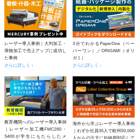
レーザー導入事例｜大判加工・
3分でわかるPaperOne（ペー
厚物加工で売上アップに成功し
パーワン）／ORIGAMI（オリ
た事例
ガミ）
さらに詳しく ›
さらに詳しく ›
教育機関へのレーザー導入事例
海外から学ぶレーザー導入事例
｜レーザー加工機FMC280・
｜わずか社員35人で欧州50,000
S400が学生にもたらしたメ
人からの注文に短納期対応して