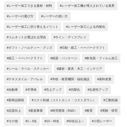
#レーザー加工できる素材・材料
#レーザー加工機が導入されている業界
#レーザーの選び方
#レーザーの使い方
#レーザー加工に切り替えるメリット
#レーザー加工による内製化
#コムネットが選ばれる理由
#サイン・ディスプレイ
#ギフト・ノベルティー・グッズ
#印刷・紙工・ペーパークラフト
#紙工・ペーパークラフト
#紙器・パッケージ
#軟包装・フィルム加工
#シール・ラベル・ステッカー
#建材・家具・木工・インテリア
#テキスタイル・アパレル
#学校・教育機関・福祉施設
#基幹産業
#自動車
#半導体
#売上アップ
#内製化
#生産性アップ
#新商品開発
#コスト削減（コストカット・コストダウン）
#工数削減
#品質向上
#新規事業
#研究開発（R&D）
#教育
#実験・研究
#その他
#1～9名
#10～49名
#50名以上～
#小型レーザー