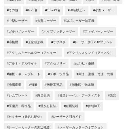
#その他
#1～9名
#10～49名
#50名以上～
#小型レーザー
#中型レーザー
#大型レーザー
#CO2レーザー加工機
#ガルバノレーザー
#ハイブリッドレーザー
#ファイバーレーザー
#溶接機
#圧空成形機
#サブスク
#レーザー加工×UVプリント
#アクリルキーホルダー（アクキー）
#アクリルスタンド（アクスタ）
#アルミ・アルマイト
#アクセサリー
#めがね・眼鏡
#銘板・ネームプレート
#スポーツ用品
#剣道・柔道・弓道・武道
#地場産業
#和紙
#伝統工芸品
#御朱印・御城印
#シムプレート
#舞台美術
#音楽レーベル・アーティスト
#楽器
#医薬品・医療品
#透かし技法
#金属切断
#切削加工
#セミナー（見逃し配信）
#レーザー入門ガイド
#レーザーカッターの周辺機器
#レーザーカッターのオプション