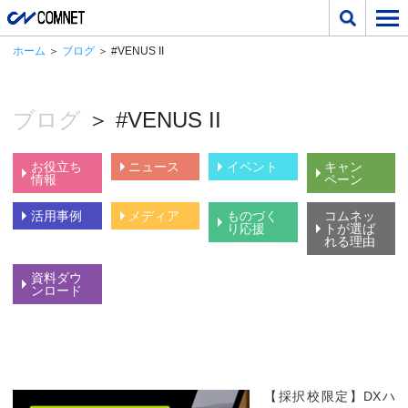
ホーム
＞
ブログ
＞ #VENUS II
ブログ
＞ #VENUS II
お役立ち
ニュース
イベント
キャン
情報
ペーン
活用事例
メディア
ものづく
コムネッ
り応援
トが選ば
れる理由
資料ダウ
ンロード
【採択校限定】DXハ