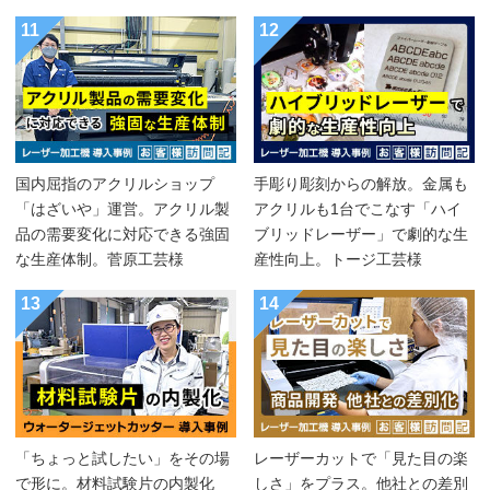
11
12
国内屈指のアクリルショップ
手彫り彫刻からの解放。金属も
「はざいや」運営。アクリル製
アクリルも1台でこなす「ハイ
品の需要変化に対応できる強固
ブリッドレーザー」で劇的な生
な生産体制。菅原工芸様
産性向上。トージ工芸様
13
14
「ちょっと試したい」をその場
レーザーカットで「見た目の楽
で形に。材料試験片の内製化
しさ」をプラス。他社との差別