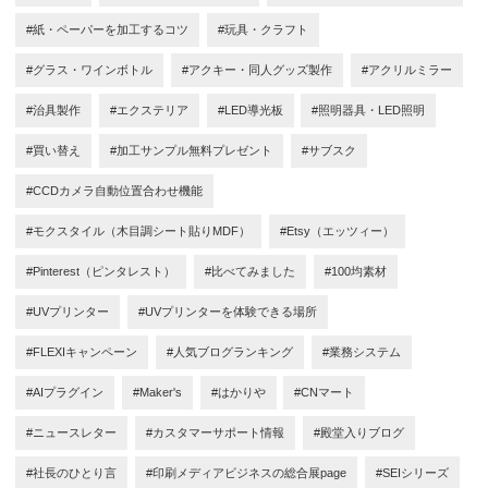
#紙・ペーパーを加工するコツ
#玩具・クラフト
#グラス・ワインボトル
#アクキー・同人グッズ製作
#アクリルミラー
#治具製作
#エクステリア
#LED導光板
#照明器具・LED照明
#買い替え
#加工サンプル無料プレゼント
#サブスク
#CCDカメラ自動位置合わせ機能
#モクスタイル（木目調シート貼りMDF）
#Etsy（エッツィー）
#Pinterest（ピンタレスト）
#比べてみました
#100均素材
#UVプリンター
#UVプリンターを体験できる場所
#FLEXIキャンペーン
#人気ブログランキング
#業務システム
#AIプラグイン
#Maker's
#はかりや
#CNマート
#ニュースレター
#カスタマーサポート情報
#殿堂入りブログ
#社長のひとり言
#印刷メディアビジネスの総合展page
#SEIシリーズ