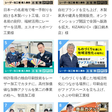
日本一の名産地で唯一手削りを
自社ブランドを立ち上げ、木製
続ける木製バット工場。ロゴ・
家具や建具を開発販売。オンラ
名前の刻印、端材活用にレー
インショップ開設で全国へ販路
ザーを活用。エスオースポーツ
を拡大。KIZAIKU C+（阪口銘木
工業様
店）様
5
6
特許取得の独自印刷技術をレー
「ものづくりを通じた地域活性
ザー加工でカタチに。高付加価
化につながる場所に」印刷会社
値な加飾アクリルを第二の事業
がファブスペースを立ち上げ。
の柱へ。智昌加工様
いさぶや印刷工業様
7
8