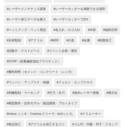
#レーザーメンテナンス講座
#レーザーカッターを体験できる場所
#レーザー加工データを購入
#レーザーカッターでDIY
#ペットグッズ・ペット用品
#名入れ・ロゴ入れ
#木材
#端材活用
#石材彫刻
#アクリル
#MDF
#什器
#金属
#樹脂加工
#試験片・テストピース
#イベント企画・運営
#CFRP（炭素繊維強化プラスチック）
#脆性材料（セメント・コンクリート・レンガ）
#ワッペン・アップリケ・刺繍
#フェルト・エンブクロス
#剥離彫刻・マーキング
#竹刀・木刀
#海外レーザー情報
#展示会
#模型製作・試作モデル・製品開発・プロトタイプ
#minne ミンネ・Creema クリーマ・iichi いいち
#クリエーター
#食品加工
#アクリルを加工するコツ
#ゴム印・印鑑・判子・スタンプ