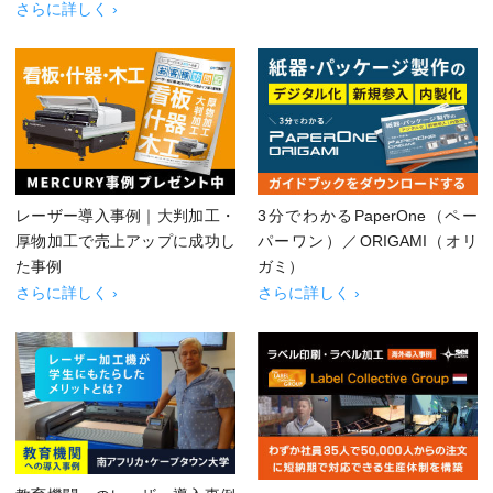
さらに詳しく ›
レーザー導入事例｜大判加工・
3分でわかるPaperOne（ペー
厚物加工で売上アップに成功し
パーワン）／ORIGAMI（オリ
た事例
ガミ）
さらに詳しく ›
さらに詳しく ›