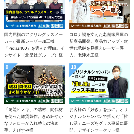
国内屈指のアクリルグッズメー
コロナ禍を支えた老舗家具屋の
カーが最新レーザー加工機
新商品開発。商品力アップ・次
「Piolas400」を選んだ理由。イ
世代承継を見据えレーザー導
ンサイド（北星社グループ）様
入。老津木工様
9
10
「尾鷲ヒノキ」の端材、間伐材
お客様の「好き」を形に。オリ
を使った雑貨製作。きめ細やか
ジナルシャンパンで掴んだ「推
なフォローが入れ替えの決め
し活」ニーズをグッズ事業に展
手。えびすや様
開。デザインマーケット様