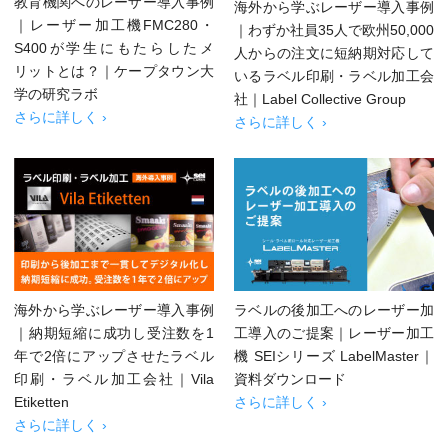
教育機関へのレーザー導入事例
海外から学ぶレーザー導入事例
｜レーザー加工機FMC280・
｜わずか社員35人で欧州50,000
S400が学生にもたらしたメ
人からの注文に短納期対応して
リットとは？｜ケープタウン大
いるラベル印刷・ラベル加工会
学の研究ラボ
社｜Label Collective Group
さらに詳しく ›
さらに詳しく ›
海外から学ぶレーザー導入事例
ラベルの後加工へのレーザー加
｜納期短縮に成功し受注数を1
工導入のご提案｜レーザー加工
年で2倍にアップさせたラベル
機 SEIシリーズ LabelMaster｜
印刷・ラベル加工会社｜Vila
資料ダウンロード
Etiketten
さらに詳しく ›
さらに詳しく ›