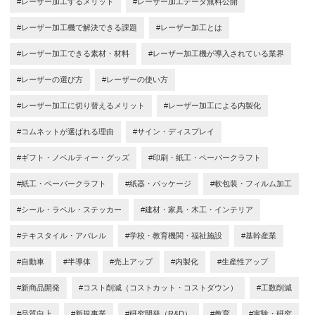
#レーザー加工するメリット
#レーザー加工データ無料公開
#レーザー加工機で解決できる課題
#レーザー加工とは
#レーザー加工できる素材・材料
#レーザー加工機が導入されている業界
#レーザーの選び方
#レーザーの使い方
#レーザー加工に切り替えるメリット
#レーザー加工による内製化
#コムネットが選ばれる理由
#サイン・ディスプレイ
#ギフト・ノベルティー・グッズ
#印刷・紙工・ペーパークラフト
#紙工・ペーパークラフト
#紙器・パッケージ
#軟包装・フィルム加工
#シール・ラベル・ステッカー
#建材・家具・木工・インテリア
#テキスタイル・アパレル
#学校・教育機関・福祉施設
#基幹産業
#自動車
#半導体
#売上アップ
#内製化
#生産性アップ
#新商品開発
#コスト削減（コストカット・コストダウン）
#工数削減
#品質向上
#新規事業
#研究開発（R&D）
#教育
#実験・研究