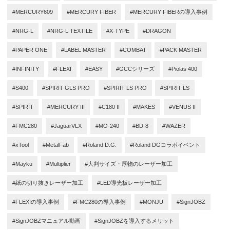
#MERCURY609
#MERCURY FIBER
#MERCURY FIBERの導入事例
#NRG-L
#NRG-L TEXTILE
#X-TYPE
#DRAGON
#PAPER ONE
#LABEL MASTER
#COMBAT
#PACK MASTER
#INFINITY
#FLEXI
#EASY
#GCCシリーズ
#Piolas 400
#S400
#SPIRIT GLS PRO
#SPIRIT LS PRO
#SPIRIT LS
#SPIRIT
#MERCURY III
#C180 II
#MAKES
#VENUS II
#FMC280
#JaguarVLX
#MO-240
#BD-8
#WAZER
#xTool
#MetalFab
#Roland D.G.
#Roland DGコラボイベント
#Mayku
#Multiplier
#大判サイズ・厚物のレーザー加工
#紙の切り抜きレーザー加工
#LED導光板レーザー加工
#FLEXIの導入事例
#FMC280の導入事例
#MONJU
#SignJOBZ
#SignJOBZマニュアル動画
#SignJOBZを導入するメリット