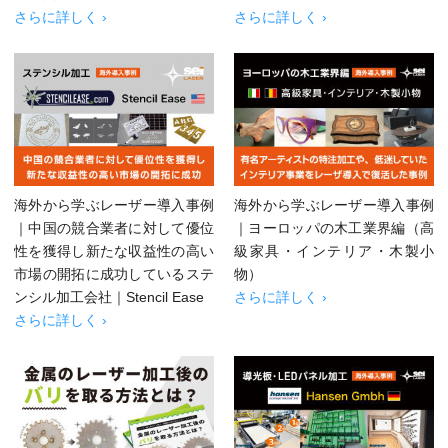
さらに詳しく ›
さらに詳しく ›
海外から学ぶレーザー導入事例
海外から学ぶレーザー導入事例
｜中国の競合業者に対して優位
｜ヨーロッパの木工業界編（高
性を獲得し新たな収益性の高い
級家具・インテリア・木製小
市場の開拓に成功しているステ
物）
ンシル加工会社｜Stencil Ease
さらに詳しく ›
さらに詳しく ›