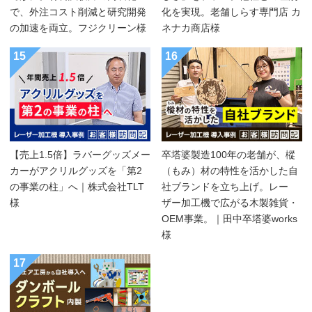
で、外注コスト削減と研究開発
化を実現。老舗しらす専門店 カ
の加速を両立。フジクリーン様
ネナカ商店様
15
16
【売上1.5倍】ラバーグッズメー
卒塔婆製造100年の老舗が、樅
カーがアクリルグッズを「第2
（もみ）材の特性を活かした自
の事業の柱」へ｜株式会社TLT
社ブランドを立ち上げ。レー
様
ザー加工機で広がる木製雑貨・
OEM事業。｜田中卒塔婆works
様
17