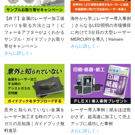
【終了】金属のレーザー加工後
海外から学ぶレーザー導入事例
のバリを取る方法とは？｜ビ
｜さらなるLED照明の市場獲得
フォー＆アフターがよくわかる
に向けて3台目の大型レーザー
サンプル・ガイドブックお取り
MERCURYを導入｜Hansen
寄せキャンペーン
さらに詳しく ›
さらに詳しく ›
意外と知られていない金属を
レーザー導入事例｜紙をほぼ焦
レーザー加工する時のアシスト
がさず、超高速に加工して売上
ガスの豆知識｜ガイドブック無
アップに成功した事例
料進呈
さらに詳しく ›