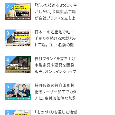
kiond（キオンド）様
「培った技術をBtoCで生
2
かしたい」金属製品工場
が自社ブランドを立ち上
げ、オリジナルグッズを製
造販売。錦中央工業様
日本一の名産地で唯一
3
手削りを続ける木製バッ
ト工場。ロゴ・名前の刻
印、端材活用にレーザー
を活用。エスオースポーツ
自社ブランドを立ち上げ、
4
工業様
木製家具や建具を開発
販売。オンラインショップ
開設で全国へ販路を拡
大。KIZAIKU C+（阪口銘
特許取得の独自印刷技
5
木店）様
術をレーザー加工でカタ
チに。高付加価値な加飾
アクリルを第二の事業の
柱へ。智昌加工様
「ものづくりを通じた地域
6