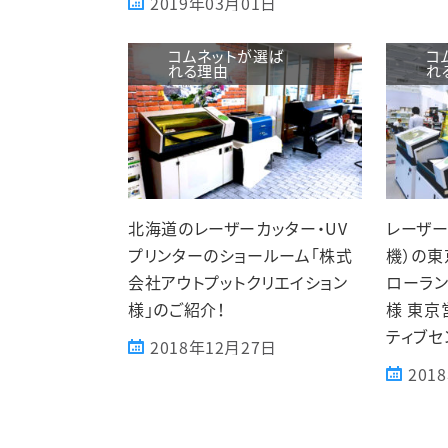
2019年03月01日
コムネットが選ば
コ
れる理由
れ
北海道のレーザーカッター・UV
レーザー
プリンターのショールーム「株式
機）の東
会社アウトプットクリエイション
ローラン
様」のご紹介！
様 東京
ティブセ
2018年12月27日
201