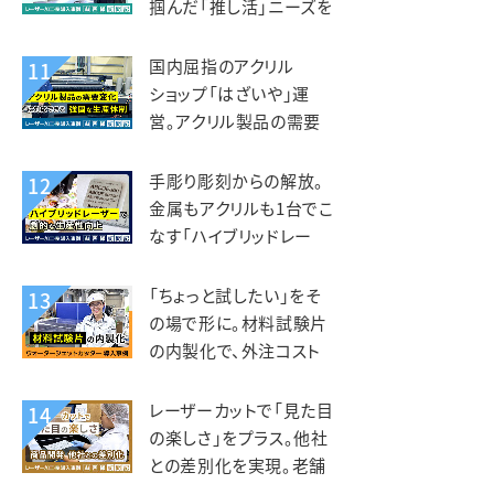
掴んだ「推し活」ニーズを
グッズ事業に展開。デザ
インマーケット様
国内屈指のアクリル
11
ショップ「はざいや」運
営。アクリル製品の需要
変化に対応できる強固な
生産体制。菅原工芸様
手彫り彫刻からの解放。
12
金属もアクリルも1台でこ
なす「ハイブリッドレー
ザー」で劇的な生産性向
上。トージ工芸様
「ちょっと試したい」をそ
13
の場で形に。材料試験片
の内製化で、外注コスト
削減と研究開発の加速を
両立。フジクリーン様
レーザーカットで「見た目
14
の楽しさ」をプラス。他社
との差別化を実現。老舗
しらす専門店 カネナカ商