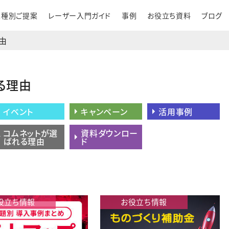
業種別ご提案
レーザー入門ガイド
事例
お役立ち資料
ブログ
由
る理由
イベント
キャンペーン
活用事例
コムネットが選
資料ダウンロー
ばれる理由
ド
役立ち情報
お役立ち情報