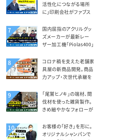
活性化につながる場所
に」印刷会社がファブス
ペースを立ち上げ。いさぶ
や印刷工業様
国内屈指のアクリルグッ
7
ズメーカーが最新レー
ザー加工機「Piolas400」
を選んだ理由。インサイド
（北星社グループ）様
コロナ禍を支えた老舗家
8
具屋の新商品開発。商品
力アップ・次世代承継を
見据えレーザー導入。老
津木工様
「尾鷲ヒノキ」の端材、間
9
伐材を使った雑貨製作。
きめ細やかなフォローが
入れ替えの決め手。えび
すや様
お客様の「好き」を形に。
10
オリジナルシャンパンで