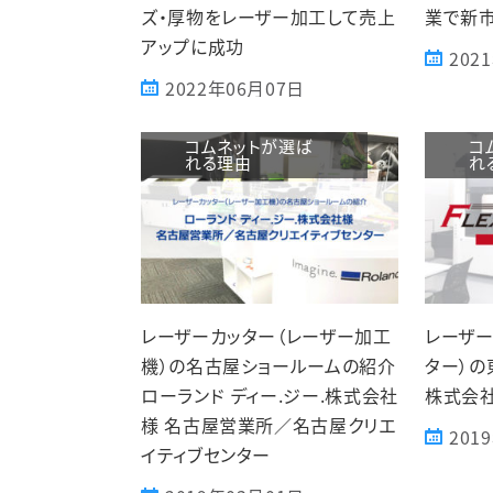
ズ・厚物をレーザー加工して売上
業で新
アップに成功
202
2022年06月07日
コムネットが選ば
コ
れる理由
れ
レーザーカッター（レーザー加工
レーザー
機）の名古屋ショールームの紹介
ター）の
ローランド ディー.ジー.株式会社
株式会
様 名古屋営業所／名古屋クリエ
201
イティブセンター