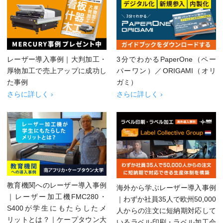
レーザー導入事例｜大判加工・
3分でわかるPaperOne（ペー
厚物加工で売上アップに成功し
パーワン）／ORIGAMI（オリ
た事例
ガミ）
さらに詳しく ›
さらに詳しく ›
教育機関へのレーザー導入事例
海外から学ぶレーザー導入事例
｜レーザー加工機FMC280・
｜わずか社員35人で欧州50,000
S400が学生にもたらしたメ
人からの注文に短納期対応して
リットとは？｜ケープタウン大
いるラベル印刷・ラベル加工会