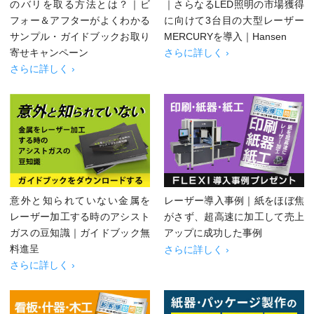
のバリを取る方法とは？｜ビ
｜さらなるLED照明の市場獲得
フォー＆アフターがよくわかる
に向けて3台目の大型レーザー
サンプル・ガイドブックお取り
MERCURYを導入｜Hansen
寄せキャンペーン
さらに詳しく ›
さらに詳しく ›
意外と知られていない金属を
レーザー導入事例｜紙をほぼ焦
レーザー加工する時のアシスト
がさず、超高速に加工して売上
ガスの豆知識｜ガイドブック無
アップに成功した事例
料進呈
さらに詳しく ›
さらに詳しく ›