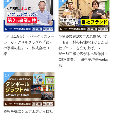
15
16
【売上1.5倍】ラバーグッズメー
卒塔婆製造100年の老舗が、樅
カーがアクリルグッズを「第2
（もみ）材の特性を活かした自
の事業の柱」へ｜株式会社TLT
社ブランドを立ち上げ。レー
様
ザー加工機で広がる木製雑貨・
OEM事業。｜田中卒塔婆works
様
17
移転を機にシェア工房から自社