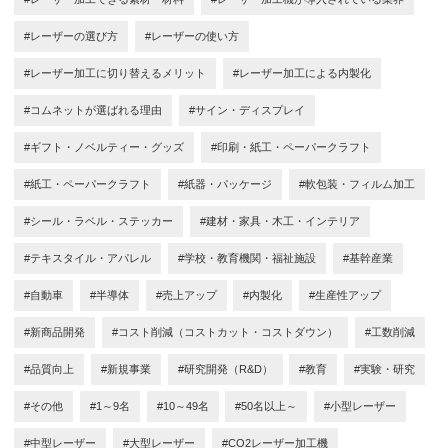
#レーザーの選び方
#レーザーの使い方
#レーザー加工に切り替えるメリット
#レーザー加工による内製化
#コムネットが選ばれる理由
#サイン・ディスプレイ
#ギフト・ノベルティー・グッズ
#印刷・紙工・ペーパークラフト
#紙工・ペーパークラフト
#紙器・パッケージ
#軟包装・フィルム加工
#シール・ラベル・ステッカー
#建材・家具・木工・インテリア
#テキスタイル・アパレル
#学校・教育機関・福祉施設
#基幹産業
#自動車
#半導体
#売上アップ
#内製化
#生産性アップ
#新商品開発
#コスト削減（コストカット・コストダウン）
#工数削減
#品質向上
#新規事業
#研究開発（R&D）
#教育
#実験・研究
#その他
#1～9名
#10～49名
#50名以上～
#小型レーザー
#中型レーザー
#大型レーザー
#CO2レーザー加工機