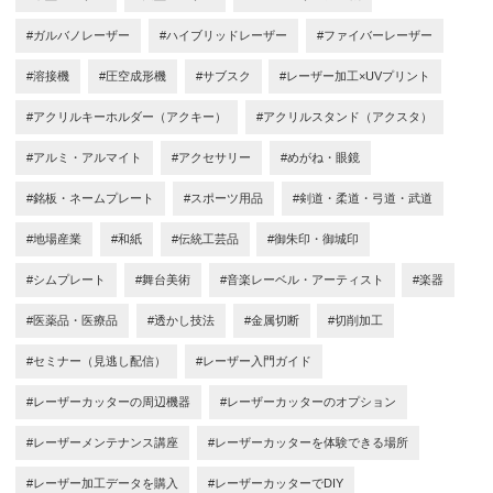
#ガルバノレーザー
#ハイブリッドレーザー
#ファイバーレーザー
#溶接機
#圧空成形機
#サブスク
#レーザー加工×UVプリント
#アクリルキーホルダー（アクキー）
#アクリルスタンド（アクスタ）
#アルミ・アルマイト
#アクセサリー
#めがね・眼鏡
#銘板・ネームプレート
#スポーツ用品
#剣道・柔道・弓道・武道
#地場産業
#和紙
#伝統工芸品
#御朱印・御城印
#シムプレート
#舞台美術
#音楽レーベル・アーティスト
#楽器
#医薬品・医療品
#透かし技法
#金属切断
#切削加工
#セミナー（見逃し配信）
#レーザー入門ガイド
#レーザーカッターの周辺機器
#レーザーカッターのオプション
#レーザーメンテナンス講座
#レーザーカッターを体験できる場所
#レーザー加工データを購入
#レーザーカッターでDIY