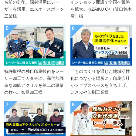
名前の刻印、端材活用にレー
インショップ開設で全国へ販路
ザーを活用。エスオースポーツ
を拡大。KIZAIKU C+（阪口銘木
工業様
店）様
5
6
特許取得の独自印刷技術をレー
「ものづくりを通じた地域活性
ザー加工でカタチに。高付加価
化につながる場所に」印刷会社
値な加飾アクリルを第二の事業
がファブスペースを立ち上げ。
の柱へ。智昌加工様
いさぶや印刷工業様
7
8