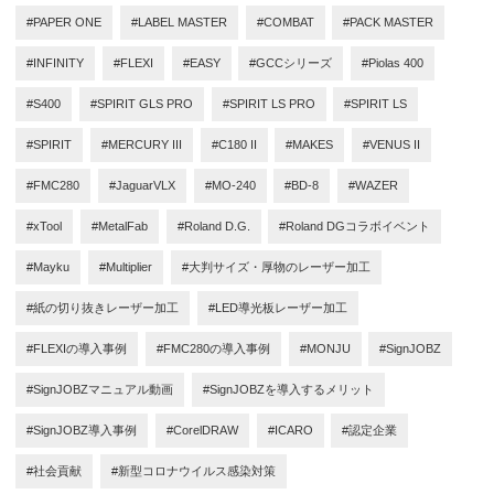
#PAPER ONE
#LABEL MASTER
#COMBAT
#PACK MASTER
#INFINITY
#FLEXI
#EASY
#GCCシリーズ
#Piolas 400
#S400
#SPIRIT GLS PRO
#SPIRIT LS PRO
#SPIRIT LS
#SPIRIT
#MERCURY III
#C180 II
#MAKES
#VENUS II
#FMC280
#JaguarVLX
#MO-240
#BD-8
#WAZER
#xTool
#MetalFab
#Roland D.G.
#Roland DGコラボイベント
#Mayku
#Multiplier
#大判サイズ・厚物のレーザー加工
#紙の切り抜きレーザー加工
#LED導光板レーザー加工
#FLEXIの導入事例
#FMC280の導入事例
#MONJU
#SignJOBZ
#SignJOBZマニュアル動画
#SignJOBZを導入するメリット
#SignJOBZ導入事例
#CorelDRAW
#ICARO
#認定企業
#社会貢献
#新型コロナウイルス感染対策