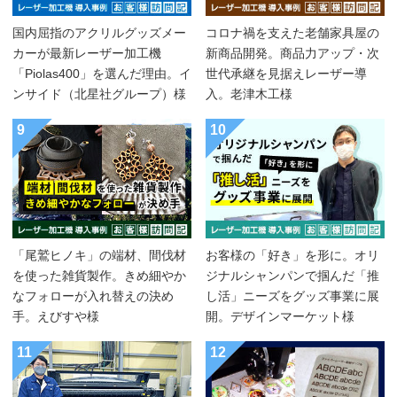
国内屈指のアクリルグッズメー
コロナ禍を支えた老舗家具屋の
カーが最新レーザー加工機
新商品開発。商品力アップ・次
「Piolas400」を選んだ理由。イ
世代承継を見据えレーザー導
ンサイド（北星社グループ）様
入。老津木工様
9
10
「尾鷲ヒノキ」の端材、間伐材
お客様の「好き」を形に。オリ
を使った雑貨製作。きめ細やか
ジナルシャンパンで掴んだ「推
なフォローが入れ替えの決め
し活」ニーズをグッズ事業に展
手。えびすや様
開。デザインマーケット様
11
12