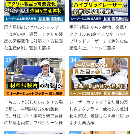
国内屈指のアクリルショップ
手彫り彫刻からの解放。金属も
「はざいや」運営。アクリル製
アクリルも1台でこなす「ハイ
品の需要変化に対応できる強固
ブリッドレーザー」で劇的な生
な生産体制。菅原工芸様
産性向上。トージ工芸様
13
14
「ちょっと試したい」をその場
レーザーカットで「見た目の楽
で形に。材料試験片の内製化
しさ」をプラス。他社との差別
で、外注コスト削減と研究開発
化を実現。老舗しらす専門店 カ
の加速を両立。フジクリーン様
ネナカ商店様