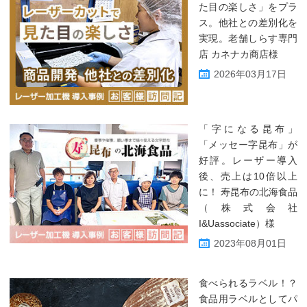
た目の楽しさ」をプラ
ス。他社との差別化を
実現。老舗しらす専門
店 カネナカ商店様
2026年03月17日
「字になる昆布」
「メッセー字昆布」が
好評。レーザー導入
後、売上は10倍以上
に！ 寿昆布の北海食品
（株式会社
I&Uassociate）様
2023年08月01日
食べられるラベル！？
食品用ラベルとしてパ