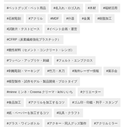
#ペットグッズ・ペット用品
#名入れ・ロゴ入れ
#木材
#端材活用
#石材彫刻
#アクリル
#MDF
#什器
#金属
#樹脂加工
#試験片・テストピース
#イベント企画・運営
#CFRP（炭素繊維強化プラスチック）
#脆性材料（セメント・コンクリート・レンガ）
#ワッペン・アップリケ・刺繍
#フェルト・エンブクロス
#剥離彫刻・マーキング
#竹刀・木刀
#海外レーザー情報
#展示会
#模型製作・試作モデル・製品開発・プロトタイプ
#minne ミンネ・Creema クリーマ・iichi いいち
#クリエーター
#食品加工
#アクリルを加工するコツ
#ゴム印・印鑑・判子・スタンプ
#紙・ペーパーを加工するコツ
#玩具・クラフト
#グラス・ワインボトル
#アクキー・同人グッズ製作
#アクリルミラー