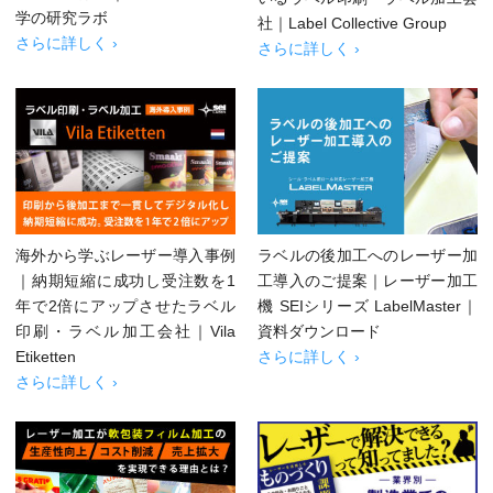
学の研究ラボ
社｜Label Collective Group
さらに詳しく ›
さらに詳しく ›
海外から学ぶレーザー導入事例
ラベルの後加工へのレーザー加
｜納期短縮に成功し受注数を1
工導入のご提案｜レーザー加工
年で2倍にアップさせたラベル
機 SEIシリーズ LabelMaster｜
印刷・ラベル加工会社｜Vila
資料ダウンロード
Etiketten
さらに詳しく ›
さらに詳しく ›