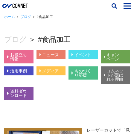
ホーム
＞
ブログ
＞ #食品加工
ブログ
＞ #食品加工
お役立ち
ニュース
イベント
キャン
情報
ペーン
活用事例
メディア
ものづく
コムネッ
り応援
トが選ば
れる理由
資料ダウ
ンロード
レーザーカットで「見