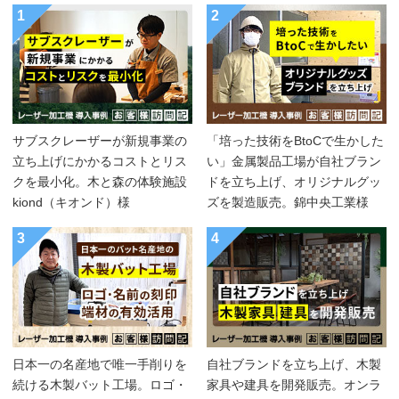
1
2
サブスクレーザーが新規事業の
「培った技術をBtoCで生かした
立ち上げにかかるコストとリス
い」金属製品工場が自社ブラン
クを最小化。木と森の体験施設
ドを立ち上げ、オリジナルグッ
kiond（キオンド）様
ズを製造販売。錦中央工業様
3
4
日本一の名産地で唯一手削りを
自社ブランドを立ち上げ、木製
続ける木製バット工場。ロゴ・
家具や建具を開発販売。オンラ