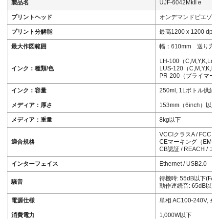
製品名
UJF-6042MkII e
プリントヘッド
オンデマンドピエゾヘ
プリント分解能
最高1200 x 1200 dpi
最大作図範囲
幅：610mm 送り方向
LH-100（C,M,Y,K,Lc,
インク：種類/色
LUS-120（C,M,Y,K,Lc
PR-200（プライマー
インク：容量
250ml, 1Lボトル供給
メディア：厚さ
153mm（6inch）以下
メディア：重量
8kg以下
VCCIクラスA / FCC クラ
適合規格
CEマーキング（EMC
CB認証 / REACH / エ
インターフェイス
Ethernet / USB2.0
待機時: 55dB以下(FAST
騒音
動作連続音: 65dB以下 
電源仕様
単相 AC100-240V, ±10
消費電力
1,000W以下