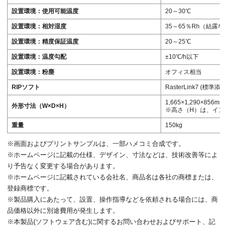
設置環境：使用可能温度
20～30℃
設置環境：相対湿度
35～65％Rh（結露
設置環境：精度保証温度
20～25℃
設置環境：温度勾配
±10℃/h以下
設置環境：粉塵
オフィス相当
RIPソフト
RasterLink7 (標準添付
1,665×1,290×856mm
外形寸法（W×D×H）
※高さ（H）は、イン
重量
150kg
※画面およびプリントサンプルは、一部ハメコミ合成です。
※ホームページに記載の仕様、デザイン、寸法などは、技術改善等によ
り予告なく変更する場合があります。
※ホームページに記載されている会社名、商品名は各社の商標または、
登録商標です。
※製品購入にあたって、設置、操作指導などを依頼される場合には、商
品価格以外に別途費用が発生します。
※本製品(ソフトウェア含む)に関するお問い合わせおよびサポート、記