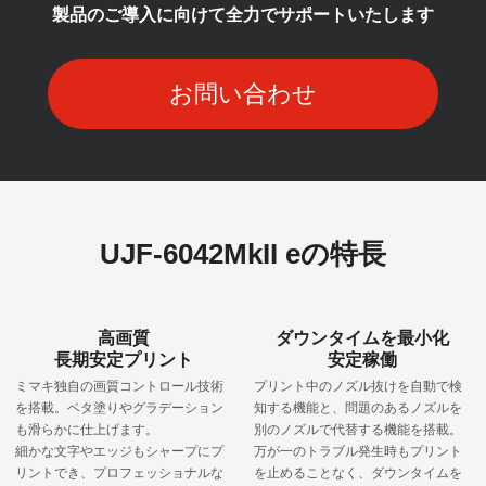
製品のご導入に向けて全力でサポートいたします
お問い合わせ
UJF-6042MkII eの特長
高画質
ダウンタイムを最小化
長期安定プリント
安定稼働
ミマキ独自の画質コントロール技術
プリント中のノズル抜けを自動で検
を搭載。ベタ塗りやグラデーション
知する機能と、問題のあるノズルを
も滑らかに仕上げます。
別のノズルで代替する機能を搭載。
細かな文字やエッジもシャープにプ
万が一のトラブル発生時もプリント
リントでき、プロフェッショナルな
を止めることなく、ダウンタイムを