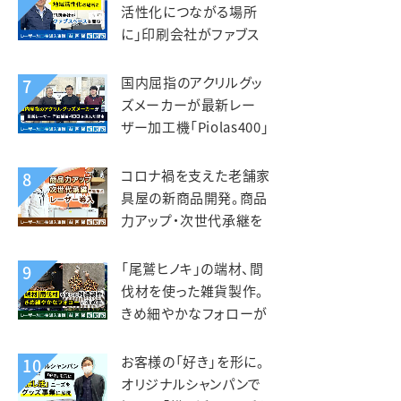
活性化につながる場所
に」印刷会社がファブス
ペースを立ち上げ。いさぶ
や印刷工業様
国内屈指のアクリルグッ
7
ズメーカーが最新レー
ザー加工機「Piolas400」
を選んだ理由。インサイド
（北星社グループ）様
コロナ禍を支えた老舗家
8
具屋の新商品開発。商品
力アップ・次世代承継を
見据えレーザー導入。老
津木工様
「尾鷲ヒノキ」の端材、間
9
伐材を使った雑貨製作。
きめ細やかなフォローが
入れ替えの決め手。えび
すや様
お客様の「好き」を形に。
10
オリジナルシャンパンで