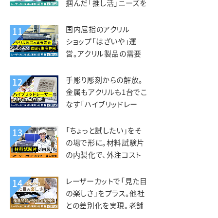
掴んだ「推し活」ニーズを
グッズ事業に展開。デザ
インマーケット様
国内屈指のアクリル
11
ショップ「はざいや」運
営。アクリル製品の需要
変化に対応できる強固な
生産体制。菅原工芸様
手彫り彫刻からの解放。
12
金属もアクリルも1台でこ
なす「ハイブリッドレー
ザー」で劇的な生産性向
上。トージ工芸様
「ちょっと試したい」をそ
13
の場で形に。材料試験片
の内製化で、外注コスト
削減と研究開発の加速を
両立。フジクリーン様
レーザーカットで「見た目
14
の楽しさ」をプラス。他社
との差別化を実現。老舗
しらす専門店 カネナカ商