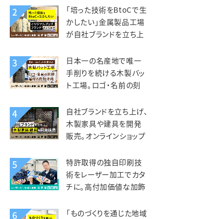
kiond（キオンド）様
「培った技術をBtoCで生
2
かしたい」金属製品工場
が自社ブランドを立ち上
げ、オリジナルグッズを製
造販売。錦中央工業様
日本一の名産地で唯一
3
手削りを続ける木製バッ
ト工場。ロゴ・名前の刻
印、端材活用にレーザー
を活用。エスオースポーツ
自社ブランドを立ち上げ、
4
工業様
木製家具や建具を開発
販売。オンラインショップ
開設で全国へ販路を拡
大。KIZAIKU C+（阪口銘
特許取得の独自印刷技
5
木店）様
術をレーザー加工でカタ
チに。高付加価値な加飾
アクリルを第二の事業の
柱へ。智昌加工様
「ものづくりを通じた地域
6