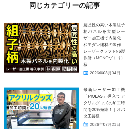
同じカテゴリーの記事
意匠性の高い木製組子
柄パネルを大型レー
ザー加工機で内製化！
和モダン建材の製作｜
レーザークラフトN6製
作所（MONOづくり）
様
2026年08月04日
最新レーザー加工機
「PIOLAS」導入でア
クリルグッズの加工時
間を20%短縮！｜オバ
タ工芸様
2026年07月21日