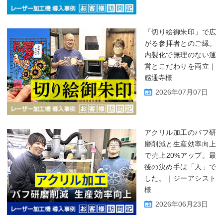
「切り絵御朱印」で広
がる参拝者とのご縁。
内製化で無理のない運
営とこだわりを両立｜
感通寺様
2026年07月07日
アクリル加工のバフ研
磨削減と生産効率向上
で売上20%アップ。最
後の決め手は「人」で
した。｜ジーアシスト
様
2026年06月23日