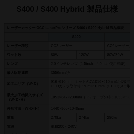
S400 / S400 Hybrid 製品仕様
レーザーカッター GCC LaserProシリーズ S400 / S400 Hybrid 製品概要
S400
レーザー種類
CO2レーザー
CO2レーザー／F
ワット数
80W
120W
80W/30W
レンズ
2.0インチレンズ（1.5inch、4.0inch 使用可能）
最大駆動速度
3556mm/秒
916×610mm カットのみ1016×610mmに拡張可能
加工エリア（W×D）
CCDカメラ取付時：915×610mm（CCDカメラ
最大加工物挿入サイズ
1053×647×280mm（ドアオープン時：1053×∞×2
（W×D×H）
外形寸法（W×D×H）
1440×900×1048mm
重量
270kg
274kg
280kg
電源
単相200～240V