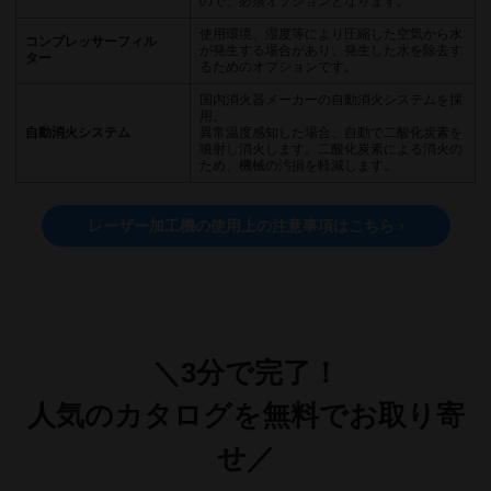
ので、必須オプションとなります。
使用環境、湿度等により圧縮した空気から水
コンプレッサーフィル
が発生する場合があり、発生した水を除去す
ター
るためのオプションです。
国内消火器メーカーの自動消火システムを採
用。
自動消火システム
異常温度感知した場合、自動で二酸化炭素を
噴射し消火します。二酸化炭素による消火の
ため、機械の汚損を軽減します。
レーザー加工機の使用上の注意事項はこちら ›
＼3分で完了！
人気のカタログを無料でお取り寄
せ／