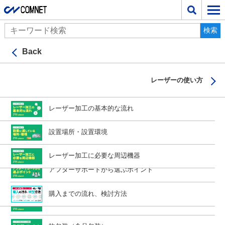
検索
検索
レーザーカッター GCCシリーズ S400
Back
Back
Back
Back
Back
Back
Back
Back
Back
Back
製品・サービス
製品・サービスTOPへ
製造業向け業務システムラインナップ一覧へ
レーザーカッター GCCラインナップ一覧へ
Roland D.G.シリーズ ラインナップ一覧へ
レーザー加工機 SEIラインナップ一覧へ
MIMAKI ラインナップ一覧へ
レーザー加工機とは？
加工できる材料・素材
導入されている業界
レーザーの選び方
レーザーの使い方
レーザー加工機 SEIシリーズ
CO2レーザー加工機とは？
失敗しないレーザーの選び方
アクリル樹脂
看板・サイン・ディスプレイ
レーザー加工の基本的な流れ
UJF-3042MkII e
MERCURY 609
Piolas 400
BD-8［サブスク］
SignJobz
レーザーカッター GCCシリーズ
レーザー加工とは？
目的・用途から選ぶポイント
ウォータージェットカッター WAZER
木材・木製品
ギフト・ノベルティーグッズ
設置場所・設置環境
UJF-6042MkII e
レーザーカットとは？
SignJobz サポート
MERCURY FIBER
SPIRIT GLS PRO/SPIRIT GLS PRO Hybrid
MO-240
コスト・価格から選ぶポイント
レーザー彫刻とは？
金属用レーザー加工機&溶接機 xTool MetalFab
紙・ペーパー
紙器・紙工・印刷
レーザー加工に必要な周辺機器
クラウドJOBZ 積算
NRG-L
SPIRIT LS PRO
LD-300
レーザーカッターの仕組み
圧空成形機 Mayku Multiplier
アフターサポートから選ぶポイント
布地・繊維・テキスタイル
シール・ラベル製作
NRG-L TEXTILE
SPIRIT
MIMAKI（ミマキエンジニアリング）
レーザー加工の種類
購入までの流れ、検討方法
革・皮革・レザー
パッケージ加工
X-Type
MERCURYⅢ
Roland D.G.シリーズ
種類（家庭用・業務用）
製造業向け業務システム