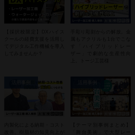
【採択校限定】DXハイス
手彫り彫刻からの解放。金
クールの経費支援を活用し
属もアクリルも1台でこな
てデジタル工作機械を導入
す「ハイブリッドレー
してみませんか？
ザー」で劇的な生産性向
上。トージ工芸様
活用事例
活用事例
内製化による納期・コスト
【テーマ別事例まとめ】
改善。樹脂材の知見向上が
「舞台美術」で大型レー