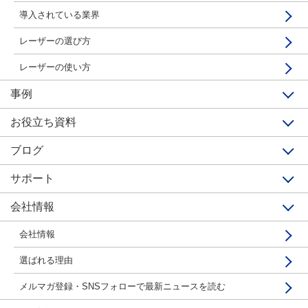
まずはお問い合わせ
導入されている業界
GCC LaserProシリーズ S400は、GCC LaserProシリーズを製造し
ているGCC社と、日本国内で業務用レーザー加工機の販売台数の
レーザーの選び方
カタログダウンロード
トップシェアを誇るコムネットが共同開発して製造されたレーザー
レーザーの使い方
加工機です。
これまでご導入いただいたお客様からのご要望をもとに、優れた加
事例
工精度だけではなく、使いやすさ、メンテナンス性の高さをとこと
お役立ち資料
ん追求し、「これが欲しかった！」とヘビーユーザーも唸る機能を
備えたレーザーカッターです。
ブログ
サポート
会社情報
会社情報
レーザーカッター GCCシリーズ
選ばれる理由
S400の特徴
メルマガ登録・SNSフォローで最新ニュースを読む