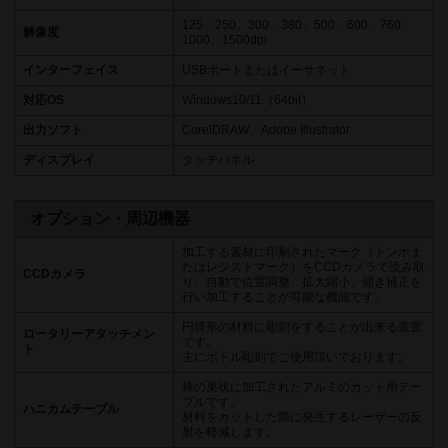
125、250、300、380、500、600、760、
解像度
1000、1500dpi
インターフェイス
USBポートまたはイーサネット
対応OS
Windows10/11（64bit）
出力ソフト
CorelDRAW、Adobe Illustrator
ディスプレイ
タッチパネル
オプション・周辺機器
加工する素材に印刷されたマーク（トンボま
たはレジストマーク）をCCDカメラで読み取
CCDカメラ
り、自動で位置調整、拡大縮小、傾き補正を
行い加工することが可能な機能です。
円筒形の材料に彫刻をすることが出来る装置
ロータリーアタッチメン
です。
ト
主にボトル彫刻でご使用頂いております。
蜂の巣状に加工されたアルミのカット用テー
ブルです。
ハニカムテーブル
材料をカットした際に発生するレーザーの反
射を軽減します。