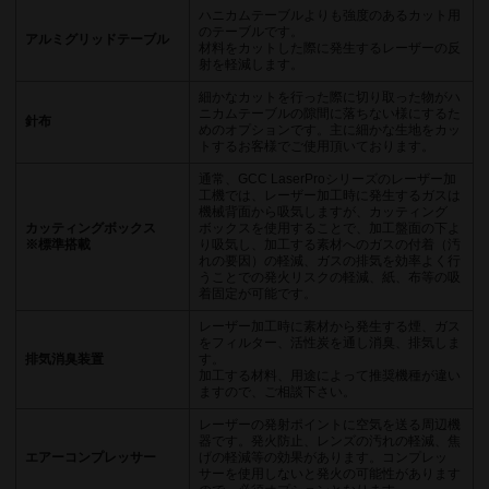
ハニカムテーブルよりも強度のあるカット用
のテーブルです。
アルミグリッドテーブル
材料をカットした際に発生するレーザーの反
射を軽減します。
細かなカットを行った際に切り取った物がハ
ニカムテーブルの隙間に落ちない様にするた
針布
めのオプションです。主に細かな生地をカッ
トするお客様でご使用頂いております。
通常、GCC LaserProシリーズのレーザー加
工機では、レーザー加工時に発生するガスは
機械背面から吸気しますが、カッティング
カッティングボックス
ボックスを使用することで、加工盤面の下よ
※標準搭載
り吸気し、加工する素材へのガスの付着（汚
れの要因）の軽減、ガスの排気を効率よく行
うことでの発火リスクの軽減、紙、布等の吸
着固定が可能です。
レーザー加工時に素材から発生する煙、ガス
をフィルター、活性炭を通し消臭、排気しま
排気消臭装置
す。
加工する材料、用途によって推奨機種が違い
ますので、ご相談下さい。
レーザーの発射ポイントに空気を送る周辺機
器です。発火防止、レンズの汚れの軽減、焦
エアーコンプレッサー
げの軽減等の効果があります。コンプレッ
サーを使用しないと発火の可能性があります