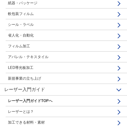
紙器・パッケージ
ヘビーユーザーも唸る、
軟包装フィルム
使いやすさを追求した長く使える
シール・ラベル
レーザー加工機
省人化・自動化
フィルム加工
アパレル・テキスタイル
LED導光板加工
新規事業の立ち上げ
レーザー入門ガイド
レーザー入門ガイドTOPへ
レーザーとは？
加工できる材料・素材