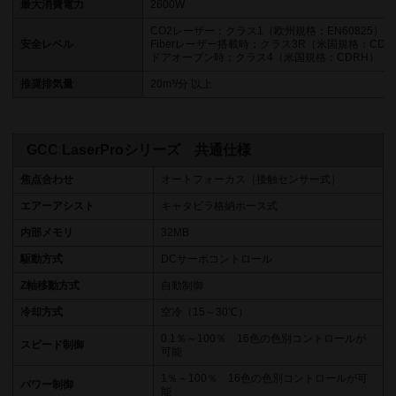
最大消費電力
2600W
CO2レーザー：クラス1（欧州規格：EN60825）
安全レベル
Fiberレーザー搭載時：クラス3R（米国規格：CDR
ドアオープン時：クラス4（米国規格：CDRH）
推奨排気量
20m³/分 以上
GCC LaserProシリーズ 共通仕様
焦点合わせ
オートフォーカス（接触センサー式）
エアーアシスト
キャタピラ格納ホース式
内部メモリ
32MB
駆動方式
DCサーボコントロール
Z軸移動方式
自動制御
冷却方式
空冷（15～30℃）
0.1％～100％ 16色の色別コントロールが
スピード制御
可能
1％～100％ 16色の色別コントロールが可
パワー制御
能