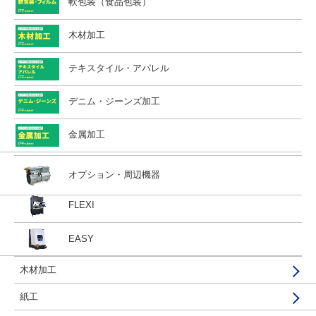
金属
軟包装（食品包装）
DRAGON
C180Ⅱ
種類（稼働タイプ）
やる気引き出しツール MONJU
プラスチック・樹脂
木材加工
PACK MASTER
MAKES（メイクス）［サブスク］
ホーム
＞
製品・サービス
＞
GCCシリーズ
＞ GCC LaserProシリーズ
レーザー加工の強み
S400・S400 Hybrid
アルコールチェック管理 カールコ
石材
テキスタイル・アパレル
LABEL MASTER
FMC 280
業種別ご提案
レーザーを導入するメリット・効果
加工できない素材
デニム・ジーンズ加工
COMBAT
JaguarVLX
業種別ご提案TOPへ
※本製品の販売は終了しております
金属加工
看板・サイン&ディスプレイ
PAPER ONE
RXⅡ
最新機種：Piolas 400を見る
ギフト・ノベルティーグッズ
INFINITY
オプション・周辺機器
アクリルグッズ
FLEXI
まずはお問い合わせ
金属・薄板金属
EASY
建材・家具製作・木工
木材加工
紙工