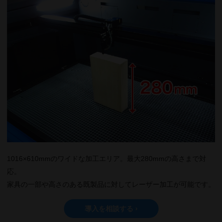
1016×610mmのワイドな加工エリア。最大280mmの高さまで対
応。
家具の一部や高さのある既製品に対してレーザー加工が可能です。
導入を相談する ›