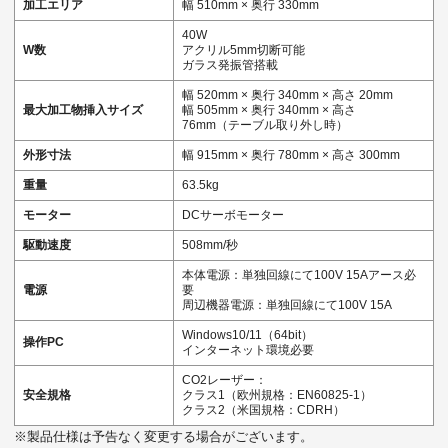
加工エリア
幅 510mm × 奥行 330mm
40W
W数
アクリル5mm切断可能
ガラス発振管搭載
幅 520mm × 奥行 340mm × 高さ 20mm
最大加工物挿入サイズ
幅 505mm × 奥行 340mm × 高さ
76mm（テーブル取り外し時）
外形寸法
幅 915mm × 奥行 780mm × 高さ 300mm
重量
63.5kg
モーター
DCサーボモーター
駆動速度
508mm/秒
本体電源：単独回線にて100V 15Aアース必
電源
要
周辺機器電源：単独回線にて100V 15A
Windows10/11（64bit）
操作PC
インターネット環境必要
CO2レーザー：
安全規格
クラス1（欧州規格：EN60825-1）
クラス2（米国規格：CDRH）
※製品仕様は予告なく変更する場合がございます。