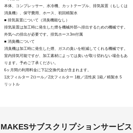
本体、コンプレッサー、水冷機、カットテーブル、排気装置（もしくは
消臭機）、保守費用、ホース、初回精製水
■ 排気装置について（消臭機能なし）
排気装置は加工時に発生した煙を機械外部へ排出するための機械です。
外気への排出が必要です。排気ホース3m付属
■ 消臭機について
消臭機は加工時に発生した煙、ガスの臭いを軽減してくれる機械です。
室内排気可能ですが、加工素材によっては臭いが取り切れない場合もあ
ります。予めご了承ください。
6ヶ月間の利用料金に下記交換代金が含まれます。
1次フィルター 2ロール／2次フィルター 1枚／活性炭 1箱／精製水 5
リットル
MAKESサブスクリプションサービス