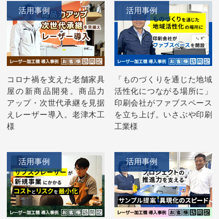
活用事例
活用事例
コロナ禍を支えた老舗家具
「ものづくりを通じた地域
屋の新商品開発。商品力
活性化につながる場所に」
アップ・次世代承継を見据
印刷会社がファブスペース
えレーザー導入。老津木工
を立ち上げ。いさぶや印刷
様
工業様
活用事例
活用事例