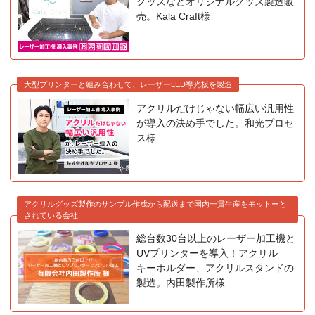
グッズなどオリジナルグッズ製造販
売。Kala Craft様
大型プリンターと組み合わせて、レーザーLED導光板を製造
アクリルだけじゃない幅広い汎用性
が導入の決め手でした。和光プロセ
ス様
アクリルグッズ製作のサンプル作成から配送まで国内一貫生産をモットーと
されている会社
総台数30台以上のレーザー加工機と
UVプリンターを導入！アクリル
キーホルダー、アクリルスタンドの
製造。内田製作所様