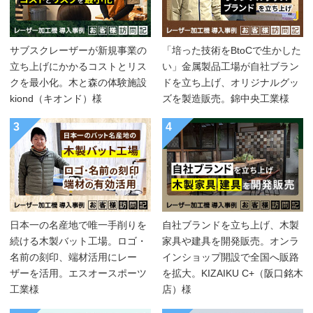
サブスクレーザーが新規事業の
「培った技術をBtoCで生かした
立ち上げにかかるコストとリス
い」金属製品工場が自社ブラン
クを最小化。木と森の体験施設
ドを立ち上げ、オリジナルグッ
kiond（キオンド）様
ズを製造販売。錦中央工業様
3
4
日本一の名産地で唯一手削りを
自社ブランドを立ち上げ、木製
続ける木製バット工場。ロゴ・
家具や建具を開発販売。オンラ
名前の刻印、端材活用にレー
インショップ開設で全国へ販路
ザーを活用。エスオースポーツ
を拡大。KIZAIKU C+（阪口銘木
工業様
店）様