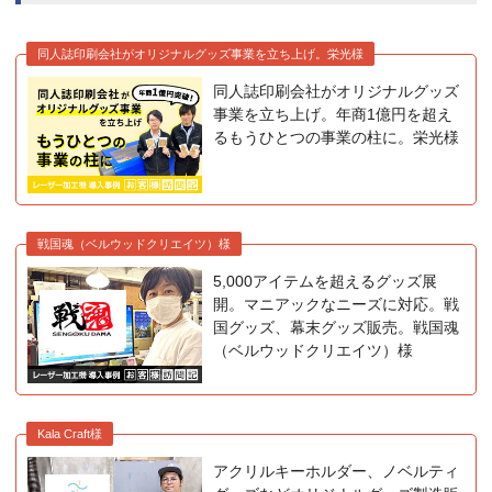
同人誌印刷会社がオリジナルグッズ事業を立ち上げ。栄光様
同人誌印刷会社がオリジナルグッズ
事業を立ち上げ。年商1億円を超え
るもうひとつの事業の柱に。栄光様
戦国魂（ベルウッドクリエイツ）様
5,000アイテムを超えるグッズ展
開。マニアックなニーズに対応。戦
国グッズ、幕末グッズ販売。戦国魂
（ベルウッドクリエイツ）様
Kala Craft様
アクリルキーホルダー、ノベルティ