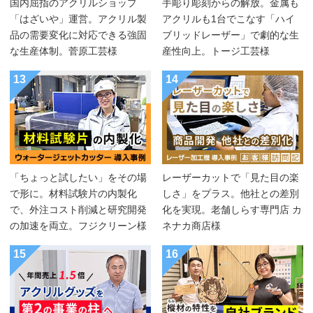
国内屈指のアクリルショップ
手彫り彫刻からの解放。金属も
「はざいや」運営。アクリル製
アクリルも1台でこなす「ハイ
品の需要変化に対応できる強固
ブリッドレーザー」で劇的な生
な生産体制。菅原工芸様
産性向上。トージ工芸様
13
14
「ちょっと試したい」をその場
レーザーカットで「見た目の楽
で形に。材料試験片の内製化
しさ」をプラス。他社との差別
で、外注コスト削減と研究開発
化を実現。老舗しらす専門店 カ
の加速を両立。フジクリーン様
ネナカ商店様
15
16