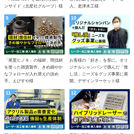
ンサイド（北星社グループ）様
入。老津木工様
9
10
「尾鷲ヒノキ」の端材、間伐材
お客様の「好き」を形に。オリ
を使った雑貨製作。きめ細やか
ジナルシャンパンで掴んだ「推
なフォローが入れ替えの決め
し活」ニーズをグッズ事業に展
手。えびすや様
開。デザインマーケット様
11
12