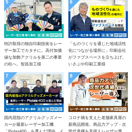
5
6
特許取得の独自印刷技術をレー
「ものづくりを通じた地域活性
ザー加工でカタチに。高付加価
化につながる場所に」印刷会社
値な加飾アクリルを第二の事業
がファブスペースを立ち上げ。
の柱へ。智昌加工様
いさぶや印刷工業様
7
8
国内屈指のアクリルグッズメー
コロナ禍を支えた老舗家具屋の
カーが最新レーザー加工機
新商品開発。商品力アップ・次
「Piolas400」を選んだ理由。イ
世代承継を見据えレーザー導