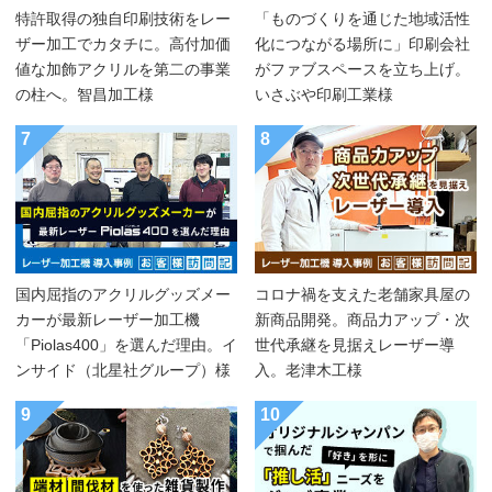
特許取得の独自印刷技術をレー
「ものづくりを通じた地域活性
ザー加工でカタチに。高付加価
化につながる場所に」印刷会社
値な加飾アクリルを第二の事業
がファブスペースを立ち上げ。
の柱へ。智昌加工様
いさぶや印刷工業様
7
8
国内屈指のアクリルグッズメー
コロナ禍を支えた老舗家具屋の
カーが最新レーザー加工機
新商品開発。商品力アップ・次
「Piolas400」を選んだ理由。イ
世代承継を見据えレーザー導
ンサイド（北星社グループ）様
入。老津木工様
9
10