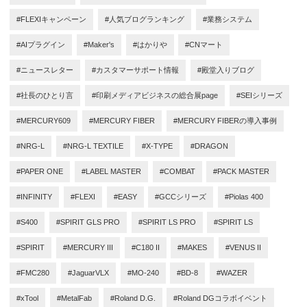
#FLEXIキャンペーン
#人気ブログランキング
#業務システム
#AIプラグイン
#Maker's
#はかりや
#CNマート
#ニュースレター
#カスタマーサポート情報
#殿堂入りブログ
#社長のひとり言
#印刷メディアビジネスの総合展page
#SEIシリーズ
#MERCURY609
#MERCURY FIBER
#MERCURY FIBERの導入事例
#NRG-L
#NRG-L TEXTILE
#X-TYPE
#DRAGON
#PAPER ONE
#LABEL MASTER
#COMBAT
#PACK MASTER
#INFINITY
#FLEXI
#EASY
#GCCシリーズ
#Piolas 400
#S400
#SPIRIT GLS PRO
#SPIRIT LS PRO
#SPIRIT LS
#SPIRIT
#MERCURY III
#C180 II
#MAKES
#VENUS II
#FMC280
#JaguarVLX
#MO-240
#BD-8
#WAZER
#xTool
#MetalFab
#Roland D.G.
#Roland DGコラボイベント