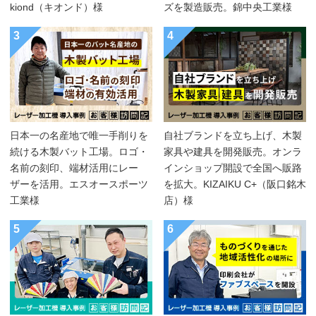
kiond（キオンド）様
ズを製造販売。錦中央工業様
3
4
日本一の名産地で唯一手削りを
自社ブランドを立ち上げ、木製
続ける木製バット工場。ロゴ・
家具や建具を開発販売。オンラ
名前の刻印、端材活用にレー
インショップ開設で全国へ販路
ザーを活用。エスオースポーツ
を拡大。KIZAIKU C+（阪口銘木
工業様
店）様
5
6