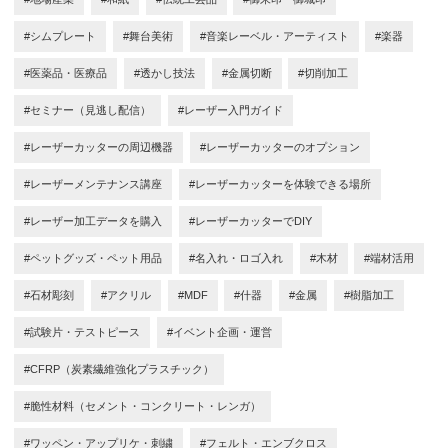
#シムプレート
#舞台美術
#音楽レーベル・アーティスト
#楽器
#医薬品・医療品
#透かし技法
#金属切断
#切削加工
#セミナー（見逃し配信）
#レーザー入門ガイド
#レーザーカッターの周辺機器
#レーザーカッターのオプション
#レーザーメンテナンス講座
#レーザーカッターを体験できる場所
#レーザー加工データを購入
#レーザーカッターでDIY
#ペットグッズ・ペット用品
#名入れ・ロゴ入れ
#木材
#端材活用
#石材彫刻
#アクリル
#MDF
#什器
#金属
#樹脂加工
#試験片・テストピース
#イベント企画・運営
#CFRP（炭素繊維強化プラスチック）
#脆性材料（セメント・コンクリート・レンガ）
#ワッペン・アップリケ・刺繍
#フェルト・エンブクロス