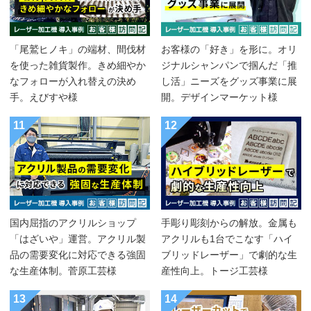
「尾鷲ヒノキ」の端材、間伐材
お客様の「好き」を形に。オリ
を使った雑貨製作。きめ細やか
ジナルシャンパンで掴んだ「推
なフォローが入れ替えの決め
し活」ニーズをグッズ事業に展
手。えびすや様
開。デザインマーケット様
11
12
国内屈指のアクリルショップ
手彫り彫刻からの解放。金属も
「はざいや」運営。アクリル製
アクリルも1台でこなす「ハイ
品の需要変化に対応できる強固
ブリッドレーザー」で劇的な生
な生産体制。菅原工芸様
産性向上。トージ工芸様
13
14