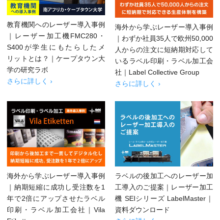
教育機関へのレーザー導入事例
海外から学ぶレーザー導入事例
｜レーザー加工機FMC280・
｜わずか社員35人で欧州50,000
S400が学生にもたらしたメ
人からの注文に短納期対応して
リットとは？｜ケープタウン大
いるラベル印刷・ラベル加工会
学の研究ラボ
社｜Label Collective Group
さらに詳しく ›
さらに詳しく ›
海外から学ぶレーザー導入事例
ラベルの後加工へのレーザー加
｜納期短縮に成功し受注数を1
工導入のご提案｜レーザー加工
年で2倍にアップさせたラベル
機 SEIシリーズ LabelMaster｜
印刷・ラベル加工会社｜Vila
資料ダウンロード