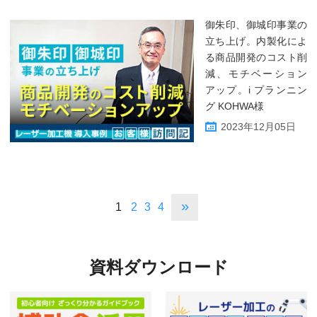
御朱印、御城印事業の
立ち上げ。内製化によ
る商品開発のコスト削
減、モチベーション
アップ。i プランニン
グ KOHWA様
2023年12月05日
»
1
2
3
4
資料ダウンロード