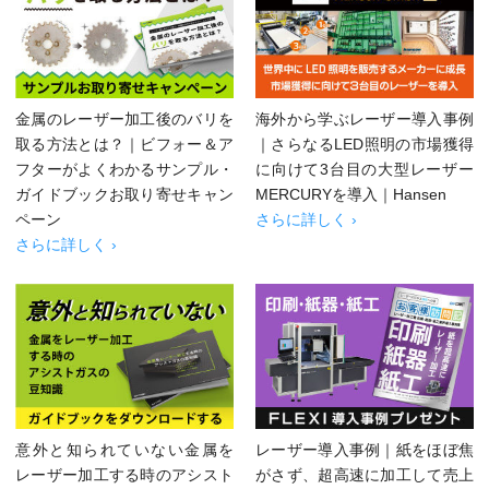
金属のレーザー加工後のバリを
海外から学ぶレーザー導入事例
取る方法とは？｜ビフォー＆ア
｜さらなるLED照明の市場獲得
フターがよくわかるサンプル・
に向けて3台目の大型レーザー
ガイドブックお取り寄せキャン
MERCURYを導入｜Hansen
ペーン
さらに詳しく ›
さらに詳しく ›
意外と知られていない金属を
レーザー導入事例｜紙をほぼ焦
レーザー加工する時のアシスト
がさず、超高速に加工して売上