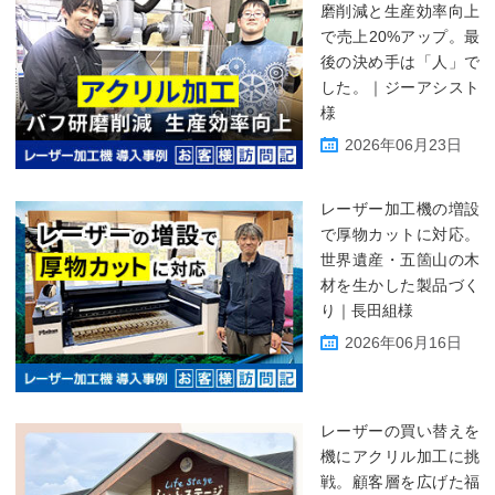
磨削減と生産効率向上
で売上20%アップ。最
後の決め手は「人」で
した。｜ジーアシスト
様
2026年06月23日
レーザー加工機の増設
で厚物カットに対応。
世界遺産・五箇山の木
材を生かした製品づく
り｜長田組様
2026年06月16日
レーザーの買い替えを
機にアクリル加工に挑
戦。顧客層を広げた福