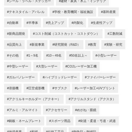
#シール・ラベル・ステッカー
#建材・家具・木工・インテリア
#テキスタイル・アパレル
#学校・教育機関・福祉施設
#基幹産業
#自動車
#半導体
#売上アップ
#内製化
#生産性アップ
#新商品開発
#コスト削減（コストカット・コストダウン）
#工数削減
#品質向上
#新規事業
#研究開発（R&D）
#教育
#実験・研究
#その他
#1～9名
#10～49名
#50名以上～
#小型レーザー
#中型レーザー
#大型レーザー
#CO2レーザー加工機
#ガルバノレーザー
#ハイブリッドレーザー
#ファイバーレーザー
#溶接機
#圧空成形機
#サブスク
#レーザー加工×UVプリント
#アクリルキーホルダー（アクキー）
#アクリルスタンド（アクスタ）
#アルミ・アルマイト
#アクセサリー
#めがね・眼鏡
#銘板・ネームプレート
#スポーツ用品
#剣道・柔道・弓道・武道
#地場産業
#和紙
#伝統工芸品
#御朱印・御城印