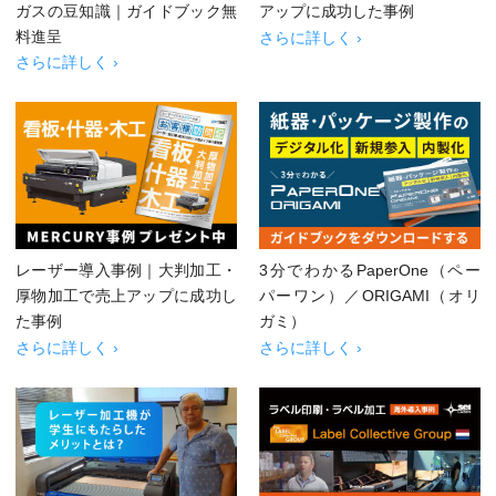
ガスの豆知識｜ガイドブック無
アップに成功した事例
料進呈
さらに詳しく ›
さらに詳しく ›
レーザー導入事例｜大判加工・
3分でわかるPaperOne（ペー
厚物加工で売上アップに成功し
パーワン）／ORIGAMI（オリ
た事例
ガミ）
さらに詳しく ›
さらに詳しく ›