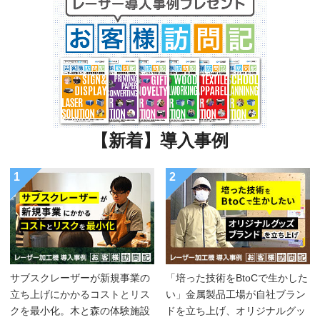
【新着】導入事例
1
2
サブスクレーザーが新規事業の
「培った技術をBtoCで生かした
立ち上げにかかるコストとリス
い」金属製品工場が自社ブラン
クを最小化。木と森の体験施設
ドを立ち上げ、オリジナルグッ