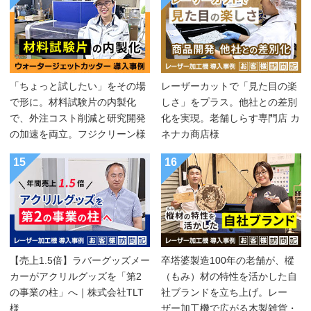
「ちょっと試したい」をその場
レーザーカットで「見た目の楽
で形に。材料試験片の内製化
しさ」をプラス。他社との差別
で、外注コスト削減と研究開発
化を実現。老舗しらす専門店 カ
の加速を両立。フジクリーン様
ネナカ商店様
15
16
【売上1.5倍】ラバーグッズメー
卒塔婆製造100年の老舗が、樅
カーがアクリルグッズを「第2
（もみ）材の特性を活かした自
の事業の柱」へ｜株式会社TLT
社ブランドを立ち上げ。レー
様
ザー加工機で広がる木製雑貨・