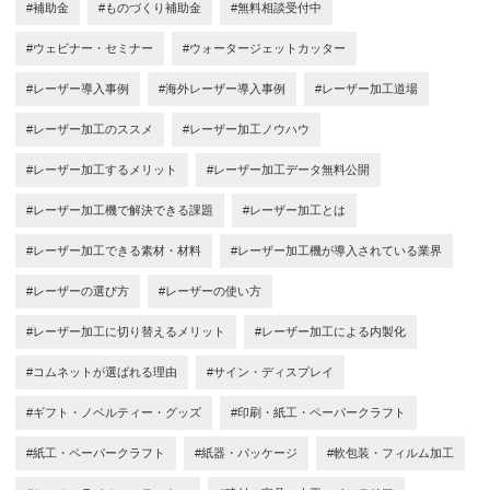
#補助金
#ものづくり補助金
#無料相談受付中
#ウェビナー・セミナー
#ウォータージェットカッター
#レーザー導入事例
#海外レーザー導入事例
#レーザー加工道場
#レーザー加工のススメ
#レーザー加工ノウハウ
#レーザー加工するメリット
#レーザー加工データ無料公開
#レーザー加工機で解決できる課題
#レーザー加工とは
#レーザー加工できる素材・材料
#レーザー加工機が導入されている業界
#レーザーの選び方
#レーザーの使い方
#レーザー加工に切り替えるメリット
#レーザー加工による内製化
#コムネットが選ばれる理由
#サイン・ディスプレイ
#ギフト・ノベルティー・グッズ
#印刷・紙工・ペーパークラフト
#紙工・ペーパークラフト
#紙器・パッケージ
#軟包装・フィルム加工