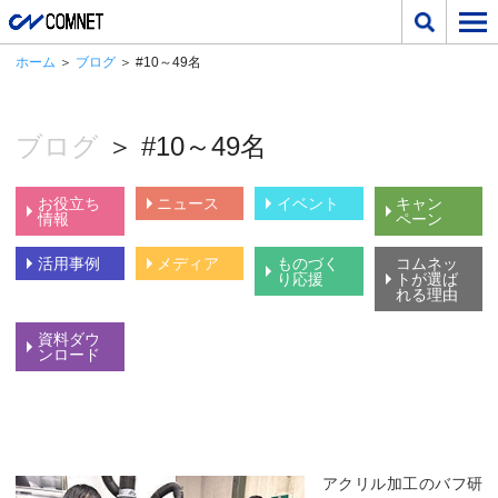
ホーム
＞
ブログ
＞ #10～49名
ブログ
＞ #10～49名
お役立ち
ニュース
イベント
キャン
情報
ペーン
活用事例
メディア
ものづく
コムネッ
り応援
トが選ば
れる理由
資料ダウ
ンロード
アクリル加工のバフ研