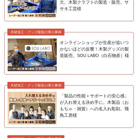
欠。木製クラフトの製造・販売。サ
サキ工芸様
木材加工・グッズ製造の導入事例
オンラインショップが生産が追いつ
かないほどの反響！木製グッズの製
造販売。SOU LABO（白石物産）様
木材加工・グッズ製造の導入事例
「製品の性能＋サポートの安心感」
が入れ替える決め手に。木製品（お
もちゃ・雑貨）への名入れ彫刻。飛
鳥工房様