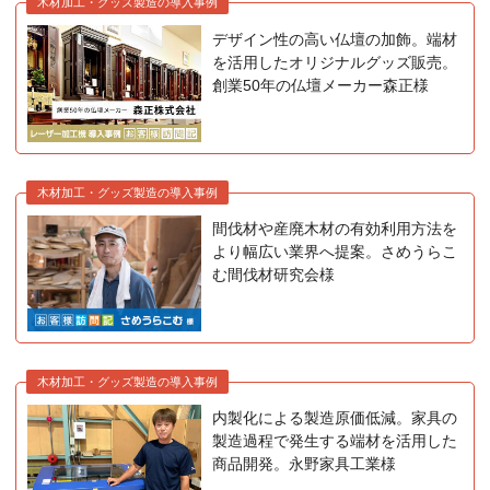
木材加工・グッズ製造の導入事例
デザイン性の高い仏壇の加飾。端材
を活用したオリジナルグッズ販売。
創業50年の仏壇メーカー森正様
木材加工・グッズ製造の導入事例
間伐材や産廃木材の有効利用方法を
より幅広い業界へ提案。さめうらこ
む間伐材研究会様
木材加工・グッズ製造の導入事例
内製化による製造原価低減。家具の
製造過程で発生する端材を活用した
商品開発。永野家具工業様