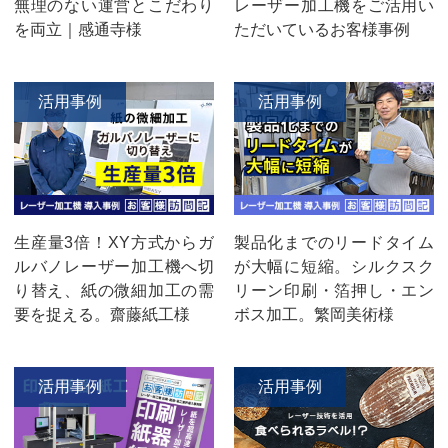
無理のない運営とこだわり
レーザー加工機をご活用い
を両立｜感通寺様
ただいているお客様事例
活用事例
活用事例
生産量3倍！XY方式からガ
製品化までのリードタイム
ルバノレーザー加工機へ切
が大幅に短縮。シルクスク
り替え、紙の微細加工の需
リーン印刷・箔押し・エン
要を捉える。齋藤紙工様
ボス加工。繁岡美術様
活用事例
活用事例