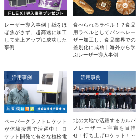
レーザー導入事例｜紙をほ
食べられるラベル！？食品
ぼ焦がさず、超高速に加工
用ラベルとしてパンへレー
して売上アップに成功した
ザー加工し、食品業界での
事例
差別化に成功｜海外から学
ぶレーザー導入事例
活用事例
活用事例
北の大地で活躍するガルバ
ペーパークラフトロケット
ノレーザー～宇宙を目指
が体験授業で活躍中！ ロ
せ！打ち上げロケット！～
ケット開発で有名な植松電