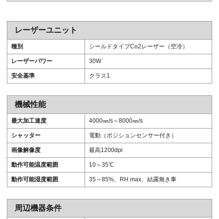
レーザーユニット
種別
シールドタイプCo2レーザー（空冷）
レーザーパワー
30W
安全基準
クラス1
機械性能
最大加工速度
4000㎜/s～8000㎜/s
シャッター
電動（ポジションセンサー付き）
画像解像度
最高1200dpi
動作可能温度範囲
10～35℃
動作可能湿度範囲
35～85%、RH max、結露無き事
周辺機器条件