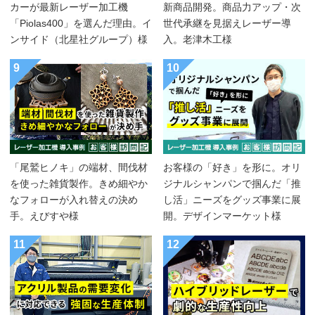
カーが最新レーザー加工機
新商品開発。商品力アップ・次
「Piolas400」を選んだ理由。イ
世代承継を見据えレーザー導
ンサイド（北星社グループ）様
入。老津木工様
9
10
「尾鷲ヒノキ」の端材、間伐材
お客様の「好き」を形に。オリ
を使った雑貨製作。きめ細やか
ジナルシャンパンで掴んだ「推
なフォローが入れ替えの決め
し活」ニーズをグッズ事業に展
手。えびすや様
開。デザインマーケット様
11
12