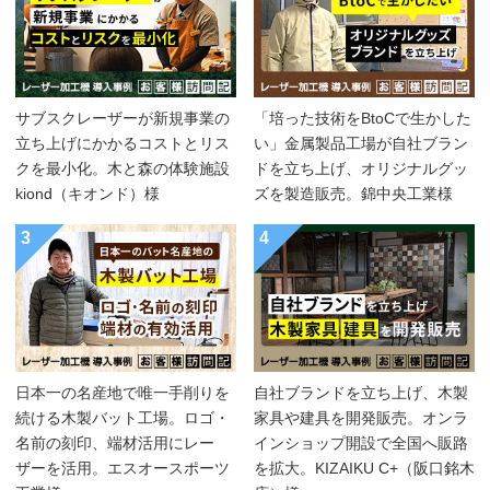
サブスクレーザーが新規事業の
「培った技術をBtoCで生かした
立ち上げにかかるコストとリス
い」金属製品工場が自社ブラン
クを最小化。木と森の体験施設
ドを立ち上げ、オリジナルグッ
kiond（キオンド）様
ズを製造販売。錦中央工業様
3
4
日本一の名産地で唯一手削りを
自社ブランドを立ち上げ、木製
続ける木製バット工場。ロゴ・
家具や建具を開発販売。オンラ
名前の刻印、端材活用にレー
インショップ開設で全国へ販路
ザーを活用。エスオースポーツ
を拡大。KIZAIKU C+（阪口銘木