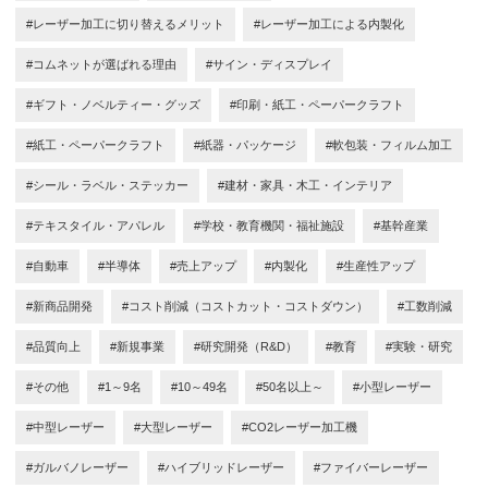
#レーザー加工に切り替えるメリット
#レーザー加工による内製化
#コムネットが選ばれる理由
#サイン・ディスプレイ
#ギフト・ノベルティー・グッズ
#印刷・紙工・ペーパークラフト
#紙工・ペーパークラフト
#紙器・パッケージ
#軟包装・フィルム加工
#シール・ラベル・ステッカー
#建材・家具・木工・インテリア
#テキスタイル・アパレル
#学校・教育機関・福祉施設
#基幹産業
#自動車
#半導体
#売上アップ
#内製化
#生産性アップ
#新商品開発
#コスト削減（コストカット・コストダウン）
#工数削減
#品質向上
#新規事業
#研究開発（R&D）
#教育
#実験・研究
#その他
#1～9名
#10～49名
#50名以上～
#小型レーザー
#中型レーザー
#大型レーザー
#CO2レーザー加工機
#ガルバノレーザー
#ハイブリッドレーザー
#ファイバーレーザー