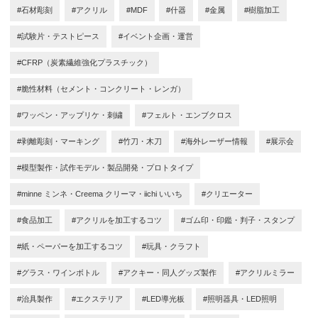
#石材彫刻
#アクリル
#MDF
#什器
#金属
#樹脂加工
#試験片・テストピース
#イベント企画・運営
#CFRP（炭素繊維強化プラスチック）
#脆性材料（セメント・コンクリート・レンガ）
#ワッペン・アップリケ・刺繍
#フェルト・エンブクロス
#剥離彫刻・マーキング
#竹刀・木刀
#海外レーザー情報
#展示会
#模型製作・試作モデル・製品開発・プロトタイプ
#minne ミンネ・Creema クリーマ・iichi いいち
#クリエーター
#食品加工
#アクリルを加工するコツ
#ゴム印・印鑑・判子・スタンプ
#紙・ペーパーを加工するコツ
#玩具・クラフト
#グラス・ワインボトル
#アクキー・同人グッズ製作
#アクリルミラー
#治具製作
#エクステリア
#LED導光板
#照明器具・LED照明