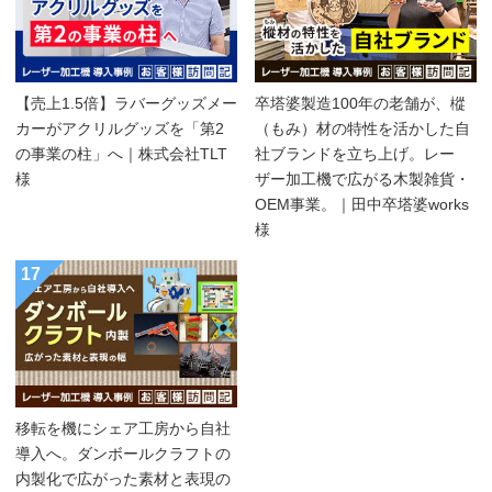
【売上1.5倍】ラバーグッズメー
卒塔婆製造100年の老舗が、樅
カーがアクリルグッズを「第2
（もみ）材の特性を活かした自
の事業の柱」へ｜株式会社TLT
社ブランドを立ち上げ。レー
様
ザー加工機で広がる木製雑貨・
OEM事業。｜田中卒塔婆works
様
17
移転を機にシェア工房から自社
導入へ。ダンボールクラフトの
内製化で広がった素材と表現の