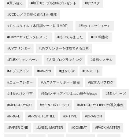
#買い替え
#加工サンプル無料プレゼント
#サブスク
#CCDカメラ自動位置合わせ機能
#モクスタイル（木目調シート貼りMDF）
#Etsy（エッツィー）
#Pinterest（ピンタレスト）
#比べてみました
#100均素材
#UVプリンター
#UVプリンターを体験できる場所
#FLEXIキャンペーン
#人気ブログランキング
#業務システム
#AIプラグイン
#Maker's
#はかりや
#CNマート
#ニュースレター
#カスタマーサポート情報
#殿堂入りブログ
#社長のひとり言
#印刷メディアビジネスの総合展page
#SEIシリーズ
#MERCURY609
#MERCURY FIBER
#MERCURY FIBERの導入事例
#NRG-L
#NRG-L TEXTILE
#X-TYPE
#DRAGON
#PAPER ONE
#LABEL MASTER
#COMBAT
#PACK MASTER