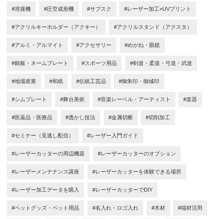
#溶接機
#圧空成形機
#サブスク
#レーザー加工×UVプリント
#アクリルキーホルダー（アクキー）
#アクリルスタンド（アクスタ）
#アルミ・アルマイト
#アクセサリー
#めがね・眼鏡
#銘板・ネームプレート
#スポーツ用品
#剣道・柔道・弓道・武道
#地場産業
#和紙
#伝統工芸品
#御朱印・御城印
#シムプレート
#舞台美術
#音楽レーベル・アーティスト
#楽器
#医薬品・医療品
#透かし技法
#金属切断
#切削加工
#セミナー（見逃し配信）
#レーザー入門ガイド
#レーザーカッターの周辺機器
#レーザーカッターのオプション
#レーザーメンテナンス講座
#レーザーカッターを体験できる場所
#レーザー加工データを購入
#レーザーカッターでDIY
#ペットグッズ・ペット用品
#名入れ・ロゴ入れ
#木材
#端材活用