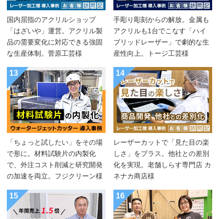
国内屈指のアクリルショップ
手彫り彫刻からの解放。金属も
「はざいや」運営。アクリル製
アクリルも1台でこなす「ハイ
品の需要変化に対応できる強固
ブリッドレーザー」で劇的な生
な生産体制。菅原工芸様
産性向上。トージ工芸様
13
14
「ちょっと試したい」をその場
レーザーカットで「見た目の楽
で形に。材料試験片の内製化
しさ」をプラス。他社との差別
で、外注コスト削減と研究開発
化を実現。老舗しらす専門店 カ
の加速を両立。フジクリーン様
ネナカ商店様
15
16