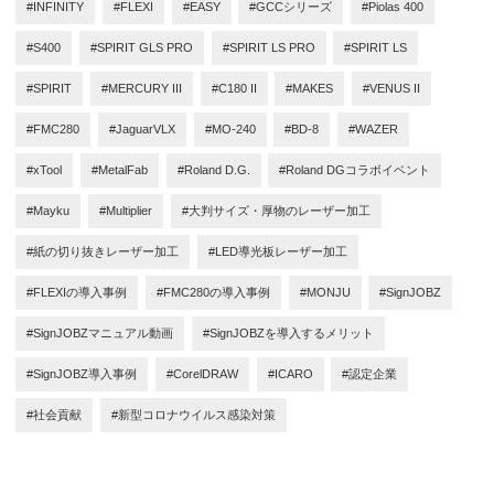
#INFINITY
#FLEXI
#EASY
#GCCシリーズ
#Piolas 400
#S400
#SPIRIT GLS PRO
#SPIRIT LS PRO
#SPIRIT LS
#SPIRIT
#MERCURY III
#C180 II
#MAKES
#VENUS II
#FMC280
#JaguarVLX
#MO-240
#BD-8
#WAZER
#xTool
#MetalFab
#Roland D.G.
#Roland DGコラボイベント
#Mayku
#Multiplier
#大判サイズ・厚物のレーザー加工
#紙の切り抜きレーザー加工
#LED導光板レーザー加工
#FLEXIの導入事例
#FMC280の導入事例
#MONJU
#SignJOBZ
#SignJOBZマニュアル動画
#SignJOBZを導入するメリット
#SignJOBZ導入事例
#CorelDRAW
#ICARO
#認定企業
#社会貢献
#新型コロナウイルス感染対策