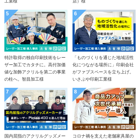
工業様
店）様
5
6
特許取得の独自印刷技術をレー
「ものづくりを通じた地域活性
ザー加工でカタチに。高付加価
化につながる場所に」印刷会社
値な加飾アクリルを第二の事業
がファブスペースを立ち上げ。
の柱へ。智昌加工様
いさぶや印刷工業様
7
8
国内屈指のアクリルグッズメー
コロナ禍を支えた老舗家具屋の