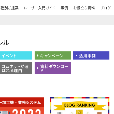
業種別ご提案
レーザー入門ガイド
事例
お役立ち資料
ブログ
レル
イベント
キャンペーン
活用事例
コムネットが選
資料ダウンロー
ばれる理由
ド