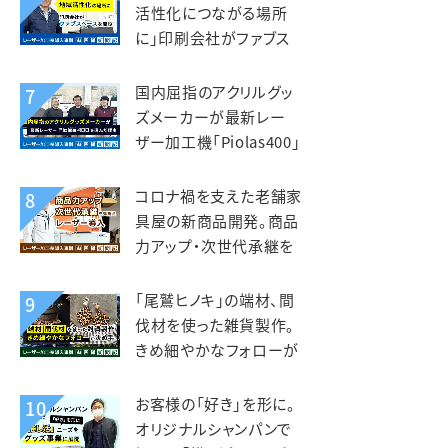
活性化につながる場所
に」印刷会社がファブス
ペースを立ち上げ。いさぶ
や印刷工業様
国内屈指のアクリルグッ
7
ズメーカーが最新レー
ザー加工機「Piolas400」
を選んだ理由。インサイド
（北星社グループ）様
コロナ禍を支えた老舗家
8
具屋の新商品開発。商品
力アップ・次世代承継を
見据えレーザー導入。老
津木工様
「尾鷲ヒノキ」の端材、間
9
伐材を使った雑貨製作。
きめ細やかなフォローが
入れ替えの決め手。えび
すや様
お客様の「好き」を形に。
10
オリジナルシャンパンで