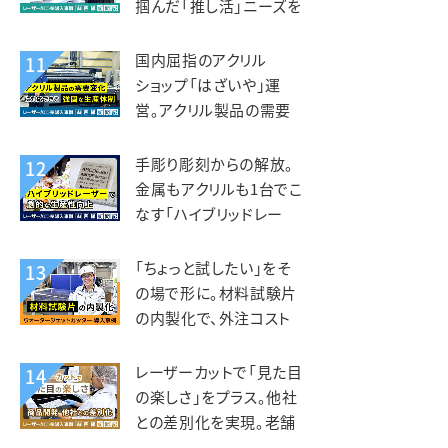
掴んだ「推し活」ニーズを
グッズ事業に展開。デザ
インマーケット様
国内屈指のアクリル
11
ショップ「はざいや」運
営。アクリル製品の需要
変化に対応できる強固な
生産体制。菅原工芸様
手彫り彫刻からの解放。
12
金属もアクリルも1台でこ
なす「ハイブリッドレー
ザー」で劇的な生産性向
上。トージ工芸様
「ちょっと試したい」をそ
13
の場で形に。材料試験片
の内製化で、外注コスト
削減と研究開発の加速を
両立。フジクリーン様
レーザーカットで「見た目
14
の楽しさ」をプラス。他社
との差別化を実現。老舗
しらす専門店 カネナカ商