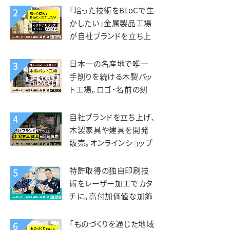
kiond（キオンド）様
「培った技術をBtoCで生
2
かしたい」金属製品工場
が自社ブランドを立ち上
げ、オリジナルグッズを製
造販売。錦中央工業様
日本一の名産地で唯一
3
手削りを続ける木製バッ
ト工場。ロゴ・名前の刻
印、端材活用にレーザー
を活用。エスオースポーツ
自社ブランドを立ち上げ、
4
工業様
木製家具や建具を開発
販売。オンラインショップ
開設で全国へ販路を拡
大。KIZAIKU C+（阪口銘
特許取得の独自印刷技
5
木店）様
術をレーザー加工でカタ
チに。高付加価値な加飾
アクリルを第二の事業の
柱へ。智昌加工様
「ものづくりを通じた地域
6