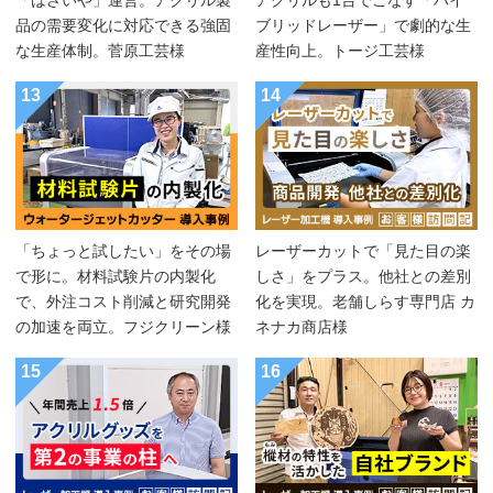
「はざいや」運営。アクリル製
アクリルも1台でこなす「ハイ
品の需要変化に対応できる強固
ブリッドレーザー」で劇的な生
な生産体制。菅原工芸様
産性向上。トージ工芸様
13
14
「ちょっと試したい」をその場
レーザーカットで「見た目の楽
で形に。材料試験片の内製化
しさ」をプラス。他社との差別
で、外注コスト削減と研究開発
化を実現。老舗しらす専門店 カ
の加速を両立。フジクリーン様
ネナカ商店様
15
16