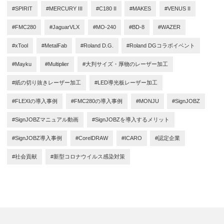
#SPIRIT
#MERCURY III
#C180 II
#MAKES
#VENUS II
#FMC280
#JaguarVLX
#MO-240
#BD-8
#WAZER
#xTool
#MetalFab
#Roland D.G.
#Roland DGコラボイベント
#Mayku
#Multiplier
#大判サイズ・厚物のレーザー加工
#紙の切り抜きレーザー加工
#LED導光板レーザー加工
#FLEXIの導入事例
#FMC280の導入事例
#MONJU
#SignJOBZ
#SignJOBZマニュアル動画
#SignJOBZを導入するメリット
#SignJOBZ導入事例
#CorelDRAW
#ICARO
#認定企業
#社会貢献
#新型コロナウイルス感染対策