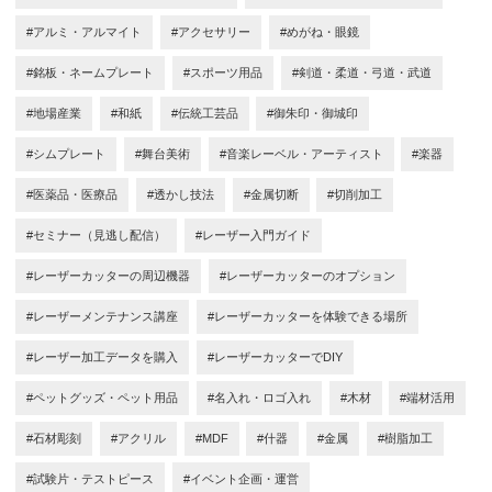
#アルミ・アルマイト
#アクセサリー
#めがね・眼鏡
#銘板・ネームプレート
#スポーツ用品
#剣道・柔道・弓道・武道
#地場産業
#和紙
#伝統工芸品
#御朱印・御城印
#シムプレート
#舞台美術
#音楽レーベル・アーティスト
#楽器
#医薬品・医療品
#透かし技法
#金属切断
#切削加工
#セミナー（見逃し配信）
#レーザー入門ガイド
#レーザーカッターの周辺機器
#レーザーカッターのオプション
#レーザーメンテナンス講座
#レーザーカッターを体験できる場所
#レーザー加工データを購入
#レーザーカッターでDIY
#ペットグッズ・ペット用品
#名入れ・ロゴ入れ
#木材
#端材活用
#石材彫刻
#アクリル
#MDF
#什器
#金属
#樹脂加工
#試験片・テストピース
#イベント企画・運営