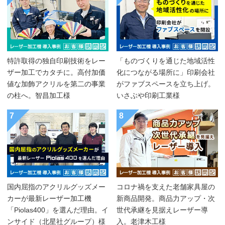
特許取得の独自印刷技術をレー
「ものづくりを通じた地域活性
ザー加工でカタチに。高付加価
化につながる場所に」印刷会社
値な加飾アクリルを第二の事業
がファブスペースを立ち上げ。
の柱へ。智昌加工様
いさぶや印刷工業様
7
8
国内屈指のアクリルグッズメー
コロナ禍を支えた老舗家具屋の
カーが最新レーザー加工機
新商品開発。商品力アップ・次
「Piolas400」を選んだ理由。イ
世代承継を見据えレーザー導
ンサイド（北星社グループ）様
入。老津木工様