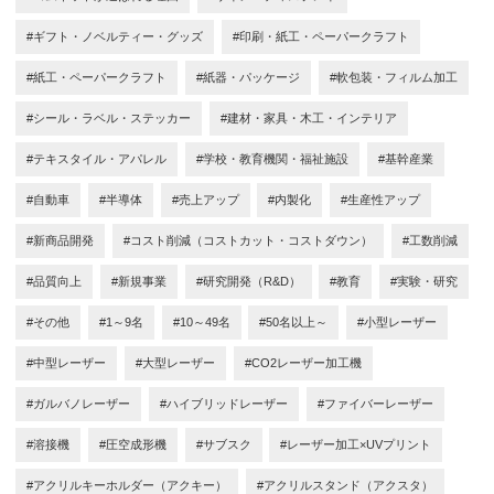
#ギフト・ノベルティー・グッズ
#印刷・紙工・ペーパークラフト
#紙工・ペーパークラフト
#紙器・パッケージ
#軟包装・フィルム加工
#シール・ラベル・ステッカー
#建材・家具・木工・インテリア
#テキスタイル・アパレル
#学校・教育機関・福祉施設
#基幹産業
#自動車
#半導体
#売上アップ
#内製化
#生産性アップ
#新商品開発
#コスト削減（コストカット・コストダウン）
#工数削減
#品質向上
#新規事業
#研究開発（R&D）
#教育
#実験・研究
#その他
#1～9名
#10～49名
#50名以上～
#小型レーザー
#中型レーザー
#大型レーザー
#CO2レーザー加工機
#ガルバノレーザー
#ハイブリッドレーザー
#ファイバーレーザー
#溶接機
#圧空成形機
#サブスク
#レーザー加工×UVプリント
#アクリルキーホルダー（アクキー）
#アクリルスタンド（アクスタ）