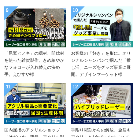
9
10
「尾鷲ヒノキ」の端材、間伐材
お客様の「好き」を形に。オリ
を使った雑貨製作。きめ細やか
ジナルシャンパンで掴んだ「推
なフォローが入れ替えの決め
し活」ニーズをグッズ事業に展
手。えびすや様
開。デザインマーケット様
11
12
国内屈指のアクリルショップ
手彫り彫刻からの解放。金属も