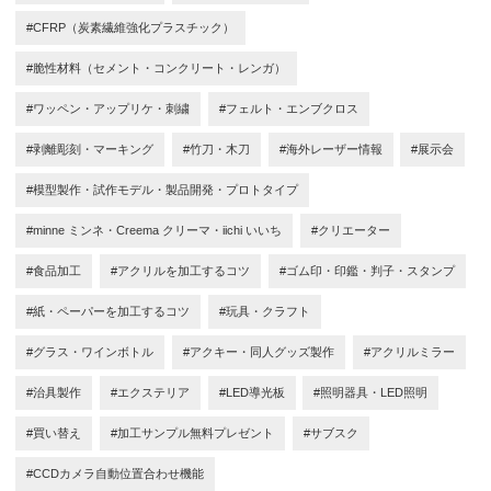
#CFRP（炭素繊維強化プラスチック）
#脆性材料（セメント・コンクリート・レンガ）
#ワッペン・アップリケ・刺繍
#フェルト・エンブクロス
#剥離彫刻・マーキング
#竹刀・木刀
#海外レーザー情報
#展示会
#模型製作・試作モデル・製品開発・プロトタイプ
#minne ミンネ・Creema クリーマ・iichi いいち
#クリエーター
#食品加工
#アクリルを加工するコツ
#ゴム印・印鑑・判子・スタンプ
#紙・ペーパーを加工するコツ
#玩具・クラフト
#グラス・ワインボトル
#アクキー・同人グッズ製作
#アクリルミラー
#治具製作
#エクステリア
#LED導光板
#照明器具・LED照明
#買い替え
#加工サンプル無料プレゼント
#サブスク
#CCDカメラ自動位置合わせ機能