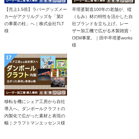
【売上1.5倍】ラバーグッズメー
卒塔婆製造100年の老舗が、樅
カーがアクリルグッズを「第2
（もみ）材の特性を活かした自
の事業の柱」へ｜株式会社TLT
社ブランドを立ち上げ。レー
様
ザー加工機で広がる木製雑貨・
OEM事業。｜田中卒塔婆works
様
17
移転を機にシェア工房から自社
導入へ。ダンボールクラフトの
内製化で広がった素材と表現の
幅｜クラフトマンエッセンス様