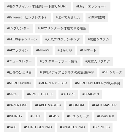
#モクスタイル（木目調シート貼りMDF）
#Etsy（エッツィー）
#Pinterest（ピンタレスト）
#比べてみました
#100均素材
#UVプリンター
#UVプリンターを体験できる場所
#FLEXIキャンペーン
#人気ブログランキング
#業務システム
#AIプラグイン
#Maker's
#はかりや
#CNマート
#ニュースレター
#カスタマーサポート情報
#殿堂入りブログ
#社長のひとり言
#印刷メディアビジネスの総合展page
#SEIシリーズ
#MERCURY609
#MERCURY FIBER
#MERCURY FIBERの導入事例
#NRG-L
#NRG-L TEXTILE
#X-TYPE
#DRAGON
#PAPER ONE
#LABEL MASTER
#COMBAT
#PACK MASTER
#INFINITY
#FLEXI
#EASY
#GCCシリーズ
#Piolas 400
#S400
#SPIRIT GLS PRO
#SPIRIT LS PRO
#SPIRIT LS