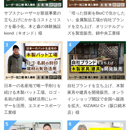
サブスクレーザーが新規事業の
「培った技術をBtoCで生かした
立ち上げにかかるコストとリス
い」金属製品工場が自社ブラン
クを最小化。木と森の体験施設
ドを立ち上げ、オリジナルグッ
kiond（キオンド）様
ズを製造販売。錦中央工業様
3
4
日本一の名産地で唯一手削りを
自社ブランドを立ち上げ、木製
続ける木製バット工場。ロゴ・
家具や建具を開発販売。オンラ
名前の刻印、端材活用にレー
インショップ開設で全国へ販路
ザーを活用。エスオースポーツ
を拡大。KIZAIKU C+（阪口銘木
工業様
店）様
5
6