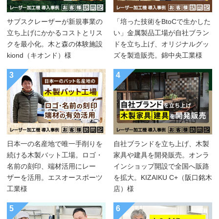
サブスクレーザーが新規事業の
「培った技術をBtoCで生かした
立ち上げにかかるコストとリス
い」金属製品工場が自社ブラン
クを最小化。木と森の体験施設
ドを立ち上げ、オリジナルグッ
kiond（キオンド）様
ズを製造販売。錦中央工業様
3
4
日本一の名産地で唯一手削りを
自社ブランドを立ち上げ、木製
続ける木製バット工場。ロゴ・
家具や建具を開発販売。オンラ
名前の刻印、端材活用にレー
インショップ開設で全国へ販路
ザーを活用。エスオースポーツ
を拡大。KIZAIKU C+（阪口銘木
工業様
店）様
5
6