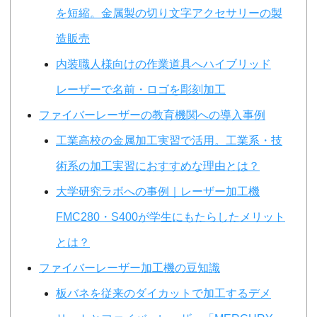
を短縮。金属製の切り文字アクセサリーの製
造販売
内装職人様向けの作業道具へハイブリッド
レーザーで名前・ロゴを彫刻加工
ファイバーレーザーの教育機関への導入事例
工業高校の金属加工実習で活用。工業系・技
術系の加工実習におすすめな理由とは？
大学研究ラボへの事例｜レーザー加工機
FMC280・S400が学生にもたらしたメリット
とは？
ファイバーレーザー加工機の豆知識
板バネを従来のダイカットで加工するデメ