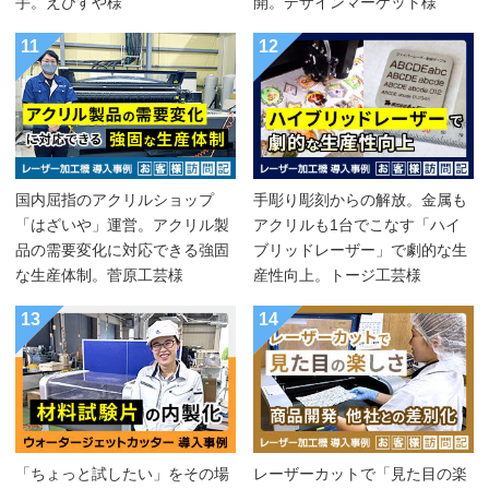
手。えびすや様
開。デザインマーケット様
11
12
国内屈指のアクリルショップ
手彫り彫刻からの解放。金属も
「はざいや」運営。アクリル製
アクリルも1台でこなす「ハイ
品の需要変化に対応できる強固
ブリッドレーザー」で劇的な生
な生産体制。菅原工芸様
産性向上。トージ工芸様
13
14
「ちょっと試したい」をその場
レーザーカットで「見た目の楽