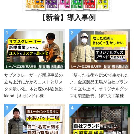
【新着】導入事例
1
2
サブスクレーザーが新規事業の
「培った技術をBtoCで生かした
立ち上げにかかるコストとリス
い」金属製品工場が自社ブラン
クを最小化。木と森の体験施設
ドを立ち上げ、オリジナルグッ
kiond（キオンド）様
ズを製造販売。錦中央工業様
3
4