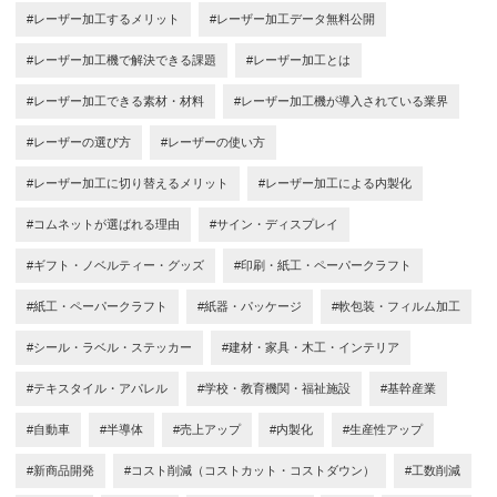
#レーザー加工するメリット
#レーザー加工データ無料公開
#レーザー加工機で解決できる課題
#レーザー加工とは
#レーザー加工できる素材・材料
#レーザー加工機が導入されている業界
#レーザーの選び方
#レーザーの使い方
#レーザー加工に切り替えるメリット
#レーザー加工による内製化
#コムネットが選ばれる理由
#サイン・ディスプレイ
#ギフト・ノベルティー・グッズ
#印刷・紙工・ペーパークラフト
#紙工・ペーパークラフト
#紙器・パッケージ
#軟包装・フィルム加工
#シール・ラベル・ステッカー
#建材・家具・木工・インテリア
#テキスタイル・アパレル
#学校・教育機関・福祉施設
#基幹産業
#自動車
#半導体
#売上アップ
#内製化
#生産性アップ
#新商品開発
#コスト削減（コストカット・コストダウン）
#工数削減