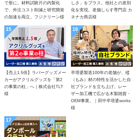
で形に。材料試験片の内製化
しさ」をプラス。他社との差別
で、外注コスト削減と研究開発
化を実現。老舗しらす専門店 カ
の加速を両立。フジクリーン様
ネナカ商店様
15
16
【売上1.5倍】ラバーグッズメー
卒塔婆製造100年の老舗が、樅
カーがアクリルグッズを「第2
（もみ）材の特性を活かした自
の事業の柱」へ｜株式会社TLT
社ブランドを立ち上げ。レー
様
ザー加工機で広がる木製雑貨・
OEM事業。｜田中卒塔婆works
様
17