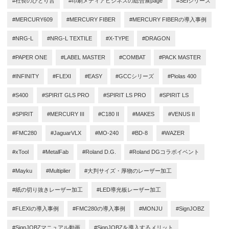
#社長のひとり言
#印刷メディアビジネスの総合展page
#SEIシリーズ
#MERCURY609
#MERCURY FIBER
#MERCURY FIBERの導入事例
#NRG-L
#NRG-L TEXTILE
#X-TYPE
#DRAGON
#PAPER ONE
#LABEL MASTER
#COMBAT
#PACK MASTER
#INFINITY
#FLEXI
#EASY
#GCCシリーズ
#Piolas 400
#S400
#SPIRIT GLS PRO
#SPIRIT LS PRO
#SPIRIT LS
#SPIRIT
#MERCURY III
#C180 II
#MAKES
#VENUS II
#FMC280
#JaguarVLX
#MO-240
#BD-8
#WAZER
#xTool
#MetalFab
#Roland D.G.
#Roland DGコラボイベント
#Mayku
#Multiplier
#大判サイズ・厚物のレーザー加工
#紙の切り抜きレーザー加工
#LED導光板レーザー加工
#FLEXIの導入事例
#FMC280の導入事例
#MONJU
#SignJOBZ
#SignJOBZマニュアル動画
#SignJOBZを導入するメリット