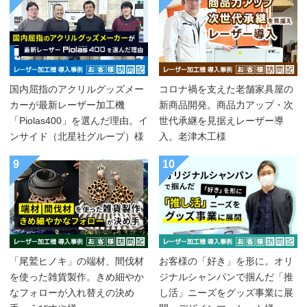
国内屈指のアクリルグッズメー
コロナ禍を支えた老舗家具屋の
カーが最新レーザー加工機
新商品開発。商品力アップ・次
「Piolas400」を選んだ理由。イ
世代承継を見据えレーザー導
ンサイド（北星社グループ）様
入。老津木工様
9
10
「尾鷲ヒノキ」の端材、間伐材
お客様の「好き」を形に。オリ
を使った雑貨製作。きめ細やか
ジナルシャンパンで掴んだ「推
なフォローが入れ替えの決め
し活」ニーズをグッズ事業に展