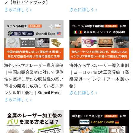
メ【無料ガイドブック】
さらに詳しく ›
さらに詳しく ›
海外から学ぶレーザー導入事例
海外から学ぶレーザー導入事例
｜中国の競合業者に対して優位
｜ヨーロッパの木工業界編（高
性を獲得し新たな収益性の高い
級家具・インテリア・木製小
市場の開拓に成功しているステ
物）
ンシル加工会社｜Stencil Ease
さらに詳しく ›
さらに詳しく ›