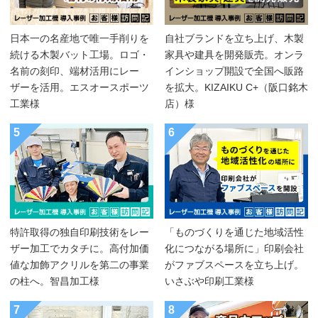
日本一の名産地で唯一手削りを
自社ブランドを立ち上げ、木製
続ける木製バット工場。ロゴ・
家具や建具を開発販売。オンラ
名前の刻印、端材活用にレー
インショップ開設で全国へ販路
ザーを活用。エスオースポーツ
を拡大。KIZAIKU C+（阪口銘木
工業様
店）様
5
6
特許取得の独自印刷技術をレー
「ものづくりを通じた地域活性
ザー加工でカタチに。高付加価
化につながる場所に」印刷会社
値な加飾アクリルを第二の事業
がファブスペースを立ち上げ。
の柱へ。智昌加工様
いさぶや印刷工業様
7
8