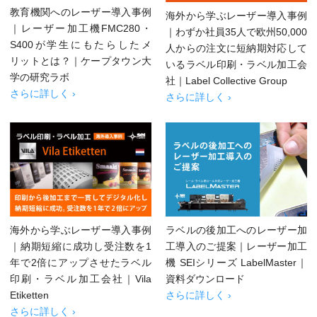
教育機関へのレーザー導入事例
海外から学ぶレーザー導入事例
｜レーザー加工機FMC280・
｜わずか社員35人で欧州50,000
S400が学生にもたらしたメ
人からの注文に短納期対応して
リットとは？｜ケープタウン大
いるラベル印刷・ラベル加工会
学の研究ラボ
社｜Label Collective Group
さらに詳しく ›
さらに詳しく ›
海外から学ぶレーザー導入事例
ラベルの後加工へのレーザー加
｜納期短縮に成功し受注数を1
工導入のご提案｜レーザー加工
年で2倍にアップさせたラベル
機 SEIシリーズ LabelMaster｜
印刷・ラベル加工会社｜Vila
資料ダウンロード
Etiketten
さらに詳しく ›
さらに詳しく ›