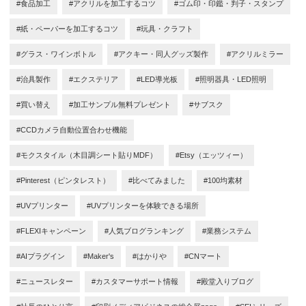
#食品加工
#アクリルを加工するコツ
#ゴム印・印鑑・判子・スタンプ
#紙・ペーパーを加工するコツ
#玩具・クラフト
#グラス・ワインボトル
#アクキー・同人グッズ製作
#アクリルミラー
#治具製作
#エクステリア
#LED導光板
#照明器具・LED照明
#買い替え
#加工サンプル無料プレゼント
#サブスク
#CCDカメラ自動位置合わせ機能
#モクスタイル（木目調シート貼りMDF）
#Etsy（エッツィー）
#Pinterest（ピンタレスト）
#比べてみました
#100均素材
#UVプリンター
#UVプリンターを体験できる場所
#FLEXIキャンペーン
#人気ブログランキング
#業務システム
#AIプラグイン
#Maker's
#はかりや
#CNマート
#ニュースレター
#カスタマーサポート情報
#殿堂入りブログ