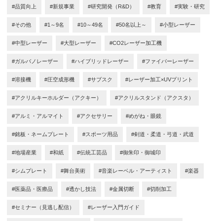
#品質向上
#新規事業
#研究開発（R&D）
#教育
#実験・研究
#その他
#1～9名
#10～49名
#50名以上～
#小型レーザー
#中型レーザー
#大型レーザー
#CO2レーザー加工機
#ガルバノレーザー
#ハイブリッドレーザー
#ファイバーレーザー
#溶接機
#圧空成形機
#サブスク
#レーザー加工×UVプリント
#アクリルキーホルダー（アクキー）
#アクリルスタンド（アクスタ）
#アルミ・アルマイト
#アクセサリー
#めがね・眼鏡
#銘板・ネームプレート
#スポーツ用品
#剣道・柔道・弓道・武道
#地場産業
#和紙
#伝統工芸品
#御朱印・御城印
#シムプレート
#舞台美術
#音楽レーベル・アーティスト
#楽器
#医薬品・医療品
#透かし技法
#金属切断
#切削加工
#セミナー（見逃し配信）
#レーザー入門ガイド