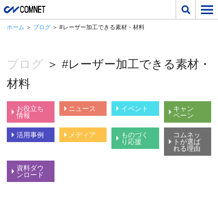
ホーム
＞
ブログ
＞ #レーザー加工できる素材・材料
ブログ
＞ #レーザー加工できる素材・
材料
お役立ち
ニュース
イベント
キャン
情報
ペーン
活用事例
メディア
ものづく
コムネッ
り応援
トが選ば
れる理由
資料ダウ
ンロード