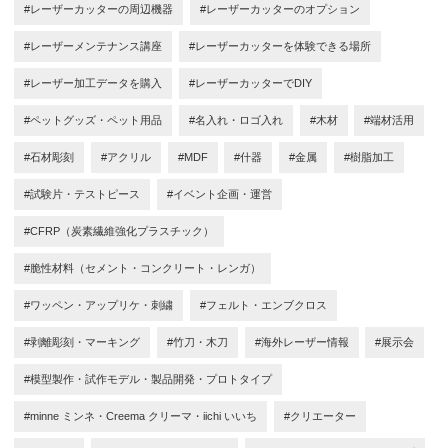
#レーザーカッターの周辺機器
#レーザーカッターのオプション
#レーザーメンテナンス講座
#レーザーカッターを体験できる場所
#レーザー加工データを購入
#レーザーカッターでDIY
#ペットグッズ・ペット用品
#名入れ・ロゴ入れ
#木材
#端材活用
#石材彫刻
#アクリル
#MDF
#什器
#金属
#樹脂加工
#試験片・テストピース
#イベント企画・運営
#CFRP（炭素繊維強化プラスチック）
#脆性材料（セメント・コンクリート・レンガ）
#ワッペン・アップリケ・刺繍
#フェルト・エンブクロス
#剥離彫刻・マーキング
#竹刀・木刀
#海外レーザー情報
#展示会
#模型製作・試作モデル・製品開発・プロトタイプ
#minne ミンネ・Creema クリーマ・iichi いいち
#クリエーター