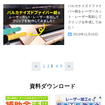
バルカナイズドファイ
バー紙をレーザーカッ
ト・レーザー彫刻して
クリップを作成してみ
た！
2019年11月15日
«
»
1
2
3
4
5
資料ダウンロード