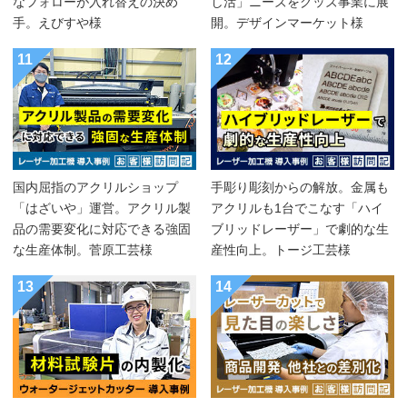
なフォローが入れ替えの決め
し活」ニーズをグッズ事業に展
手。えびすや様
開。デザインマーケット様
11
12
国内屈指のアクリルショップ
手彫り彫刻からの解放。金属も
「はざいや」運営。アクリル製
アクリルも1台でこなす「ハイ
品の需要変化に対応できる強固
ブリッドレーザー」で劇的な生
な生産体制。菅原工芸様
産性向上。トージ工芸様
13
14