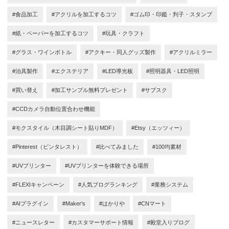
#食品加工
#アクリルを加工するコツ
#ゴム印・印鑑・判子・スタンプ
#紙・ペーパーを加工するコツ
#玩具・クラフト
#グラス・ワインボトル
#アクキー・同人グッズ製作
#アクリルミラー
#治具製作
#エクステリア
#LED導光板
#照明器具・LED照明
#買い替え
#加工サンプル無料プレゼント
#サブスク
#CCDカメラ自動位置合わせ機能
#モクスタイル（木目調シート貼りMDF）
#Etsy（エッツィー）
#Pinterest（ピンタレスト）
#比べてみました
#100均素材
#UVプリンター
#UVプリンターを体験できる場所
#FLEXIキャンペーン
#人気ブログランキング
#業務システム
#AIプラグイン
#Maker's
#はかりや
#CNマート
#ニュースレター
#カスタマーサポート情報
#殿堂入りブログ