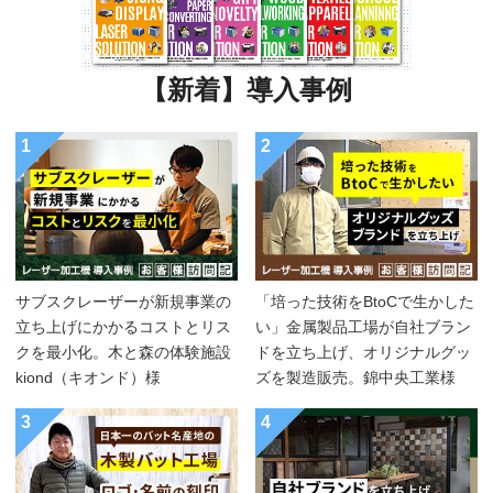
【新着】導入事例
1
2
サブスクレーザーが新規事業の
「培った技術をBtoCで生かした
立ち上げにかかるコストとリス
い」金属製品工場が自社ブラン
クを最小化。木と森の体験施設
ドを立ち上げ、オリジナルグッ
kiond（キオンド）様
ズを製造販売。錦中央工業様
3
4