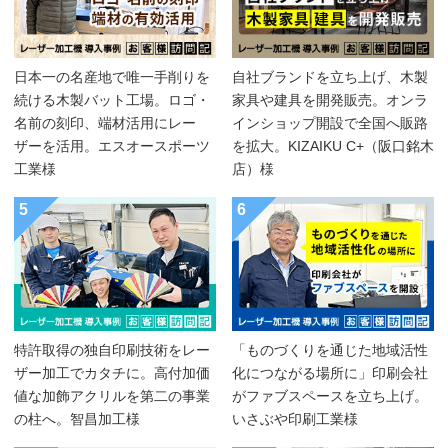
日本一の名産地で唯一手削りを
自社ブランドを立ち上げ、木製
続ける木製バット工場。ロゴ・
家具や建具を開発販売。オンラ
名前の刻印、端材活用にレー
インショップ開設で全国へ販路
ザーを活用。エスオースポーツ
を拡大。KIZAIKU C+（阪口銘木
工業様
店）様
5
6
特許取得の独自印刷技術をレー
「ものづくりを通じた地域活性
ザー加工でカタチに。高付加価
化につながる場所に」印刷会社
値な加飾アクリルを第二の事業
がファブスペースを立ち上げ。
の柱へ。智昌加工様
いさぶや印刷工業様