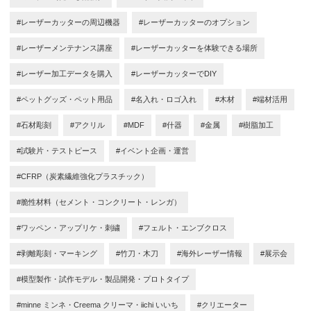
#レーザーカッターの周辺機器
#レーザーカッターのオプション
#レーザーメンテナンス講座
#レーザーカッターを体験できる場所
#レーザー加工データを購入
#レーザーカッターでDIY
#ペットグッズ・ペット用品
#名入れ・ロゴ入れ
#木材
#端材活用
#石材彫刻
#アクリル
#MDF
#什器
#金属
#樹脂加工
#試験片・テストピース
#イベント企画・運営
#CFRP（炭素繊維強化プラスチック）
#脆性材料（セメント・コンクリート・レンガ）
#ワッペン・アップリケ・刺繍
#フェルト・エンブクロス
#剥離彫刻・マーキング
#竹刀・木刀
#海外レーザー情報
#展示会
#模型製作・試作モデル・製品開発・プロトタイプ
#minne ミンネ・Creema クリーマ・iichi いいち
#クリエーター