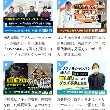
7
8
国内屈指のアクリルグッズメー
コロナ禍を支えた老舗家具屋の
カーが最新レーザー加工機
新商品開発。商品力アップ・次
「Piolas400」を選んだ理由。イ
世代承継を見据えレーザー導
ンサイド（北星社グループ）様
入。老津木工様
9
10
「尾鷲ヒノキ」の端材、間伐材
お客様の「好き」を形に。オリ
を使った雑貨製作。きめ細やか
ジナルシャンパンで掴んだ「推