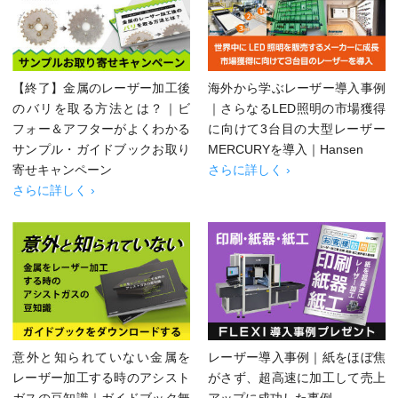
【終了】金属のレーザー加工後
海外から学ぶレーザー導入事例
のバリを取る方法とは？｜ビ
｜さらなるLED照明の市場獲得
フォー＆アフターがよくわかる
に向けて3台目の大型レーザー
サンプル・ガイドブックお取り
MERCURYを導入｜Hansen
寄せキャンペーン
さらに詳しく ›
さらに詳しく ›
意外と知られていない金属を
レーザー導入事例｜紙をほぼ焦
レーザー加工する時のアシスト
がさず、超高速に加工して売上
ガスの豆知識｜ガイドブック無
アップに成功した事例