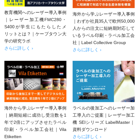
教育機関へのレーザー導入事例
海外から学ぶレーザー導入事例
｜レーザー加工機FMC280・
｜わずか社員35人で欧州50,000
S400が学生にもたらしたメ
人からの注文に短納期対応して
リットとは？｜ケープタウン大
いるラベル印刷・ラベル加工会
学の研究ラボ
社｜Label Collective Group
さらに詳しく ›
さらに詳しく ›
海外から学ぶレーザー導入事例
ラベルの後加工へのレーザー加
｜納期短縮に成功し受注数を1
工導入のご提案｜レーザー加工
年で2倍にアップさせたラベル
機 SEIシリーズ LabelMaster｜
印刷・ラベル加工会社｜Vila
資料ダウンロード
Etiketten
さらに詳しく ›