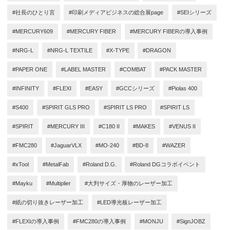
#社長のひとり言
#印刷メディアビジネスの総合展page
#SEIシリーズ
#MERCURY609
#MERCURY FIBER
#MERCURY FIBERの導入事例
#NRG-L
#NRG-L TEXTILE
#X-TYPE
#DRAGON
#PAPER ONE
#LABEL MASTER
#COMBAT
#PACK MASTER
#INFINITY
#FLEXI
#EASY
#GCCシリーズ
#Piolas 400
#S400
#SPIRIT GLS PRO
#SPIRIT LS PRO
#SPIRIT LS
#SPIRIT
#MERCURY III
#C180 II
#MAKES
#VENUS II
#FMC280
#JaguarVLX
#MO-240
#BD-8
#WAZER
#xTool
#MetalFab
#Roland D.G.
#Roland DGコラボイベント
#Mayku
#Multiplier
#大判サイズ・厚物のレーザー加工
#紙の切り抜きレーザー加工
#LED導光板レーザー加工
#FLEXIの導入事例
#FMC280の導入事例
#MONJU
#SignJOBZ