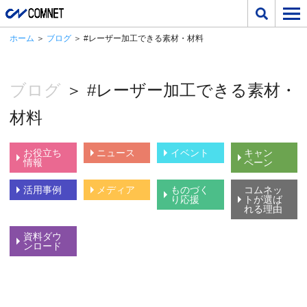
ホーム
＞
ブログ
＞ #レーザー加工できる素材・材料
ブログ
＞ #レーザー加工できる素材・
材料
お役立ち
ニュース
イベント
キャン
情報
ペーン
活用事例
メディア
ものづく
コムネッ
り応援
トが選ば
れる理由
資料ダウ
ンロード