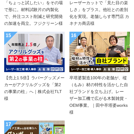
「ちょっと試したい」をその場
レーザーカットで「見た目の楽
で形に。材料試験片の内製化
しさ」をプラス。他社との差別
で、外注コスト削減と研究開発
化を実現。老舗しらす専門店 カ
の加速を両立。フジクリーン様
ネナカ商店様
15
16
【売上1.5倍】ラバーグッズメー
卒塔婆製造100年の老舗が、樅
カーがアクリルグッズを「第2
（もみ）材の特性を活かした自
の事業の柱」へ｜株式会社TLT
社ブランドを立ち上げ。レー
様
ザー加工機で広がる木製雑貨・
OEM事業。｜田中卒塔婆works
様
17