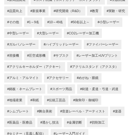
#品質向上
#新規事業
#研究開発（R&D）
#教育
#実験・研究
#その他
#1～9名
#10～49名
#50名以上～
#小型レーザー
#中型レーザー
#大型レーザー
#CO2レーザー加工機
#ガルバノレーザー
#ハイブリッドレーザー
#ファイバーレーザー
#溶接機
#圧空成形機
#サブスク
#レーザー加工×UVプリント
#アクリルキーホルダー（アクキー）
#アクリルスタンド（アクスタ）
#アルミ・アルマイト
#アクセサリー
#めがね・眼鏡
#銘板・ネームプレート
#スポーツ用品
#剣道・柔道・弓道・武道
#地場産業
#和紙
#伝統工芸品
#御朱印・御城印
#シムプレート
#舞台美術
#音楽レーベル・アーティスト
#楽器
#医薬品・医療品
#透かし技法
#金属切断
#切削加工
#セミナー（見逃し配信）
#レーザー入門ガイド