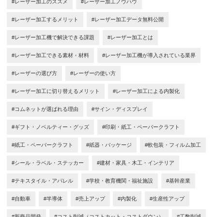
#レーザー加工のススメ
#レーザー加工ノウハウ
#レーザー加工するメリット
#レーザー加工データ無料公開
#レーザー加工機で解決できる課題
#レーザー加工とは
#レーザー加工できる素材・材料
#レーザー加工機が導入されている業界
#レーザーの選び方
#レーザーの使い方
#レーザー加工に切り替えるメリット
#レーザー加工による内製化
#コムネットが選ばれる理由
#サイン・ディスプレイ
#ギフト・ノベルティー・グッズ
#印刷・紙工・ペーパークラフト
#紙工・ペーパークラフト
#紙器・パッケージ
#軟包装・フィルム加工
#シール・ラベル・ステッカー
#建材・家具・木工・インテリア
#テキスタイル・アパレル
#学校・教育機関・福祉施設
#基幹産業
#自動車
#半導体
#売上アップ
#内製化
#生産性アップ
#新商品開発
#コスト削減（コストカット・コストダウン）
#工数削減