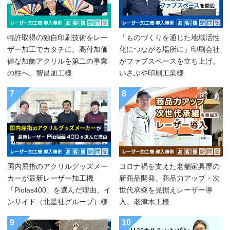
特許取得の独自印刷技術をレー
「ものづくりを通じた地域活性
ザー加工でカタチに。高付加価
化につながる場所に」印刷会社
値な加飾アクリルを第二の事業
がファブスペースを立ち上げ。
の柱へ。智昌加工様
いさぶや印刷工業様
7
8
国内屈指のアクリルグッズメー
コロナ禍を支えた老舗家具屋の
カーが最新レーザー加工機
新商品開発。商品力アップ・次
「Piolas400」を選んだ理由。イ
世代承継を見据えレーザー導
ンサイド（北星社グループ）様
入。老津木工様
9
10