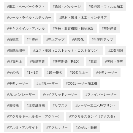
#紙工・ペーパークラフト
#紙器・パッケージ
#軟包装・フィルム加工
#シール・ラベル・ステッカー
#建材・家具・木工・インテリア
#テキスタイル・アパレル
#学校・教育機関・福祉施設
#基幹産業
#自動車
#半導体
#売上アップ
#内製化
#生産性アップ
#新商品開発
#コスト削減（コストカット・コストダウン）
#工数削減
#品質向上
#新規事業
#研究開発（R&D）
#教育
#実験・研究
#その他
#1～9名
#10～49名
#50名以上～
#小型レーザー
#中型レーザー
#大型レーザー
#CO2レーザー加工機
#ガルバノレーザー
#ハイブリッドレーザー
#ファイバーレーザー
#溶接機
#圧空成形機
#サブスク
#レーザー加工×UVプリント
#アクリルキーホルダー（アクキー）
#アクリルスタンド（アクスタ）
#アルミ・アルマイト
#アクセサリー
#めがね・眼鏡