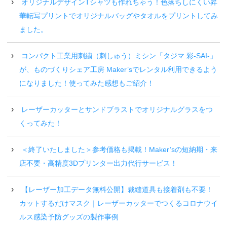
オリジナルデザインTシャツも作れちゃう！色落ちしにくい昇
華転写プリントでオリジナルバッグやタオルをプリントしてみ
ました。
コンパクト工業用刺繍（刺しゅう）ミシン「タジマ 彩-SAI-」
が、ものづくりシェア工房 Maker’sでレンタル利用できるよう
になりました！使ってみた感想もご紹介！
レーザーカッターとサンドブラストでオリジナルグラスをつ
くってみた！
＜終了いたしました＞参考価格も掲載！Maker’sの短納期・来
店不要・高精度3Dプリンター出力代行サービス！
【レーザー加工データ無料公開】裁縫道具も接着剤も不要！
カットするだけマスク｜レーザーカッターでつくるコロナウイ
ルス感染予防グッズの製作事例