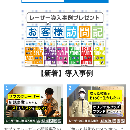
【新着】導入事例
1
2
サブスクレーザーが新規事業の
「培った技術をBtoCで生かした