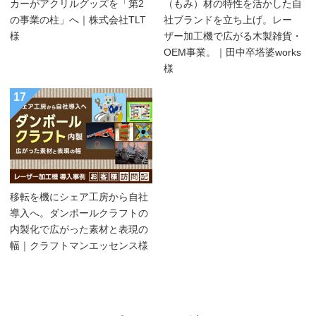
カーがアクリルグッズを「第2
（もみ）材の特性を活かした自
の事業の柱」へ｜株式会社TLT
社ブランドを立ち上げ。レー
様
ザー加工機で広がる木製雑貨・
OEM事業。｜田中卒塔婆works
様
17
移転を機にシェア工房から自社
導入へ。ダンボールクラフトの
内製化で広がった素材と表現の
幅｜クラフトマンエッセンス様