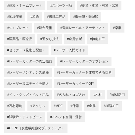
#銘板・ネームプレート
#スポーツ用品
#剣道・柔道・弓道・武道
#地場産業
#和紙
#伝統工芸品
#御朱印・御城印
#シムプレート
#舞台美術
#音楽レーベル・アーティスト
#楽器
#医薬品・医療品
#透かし技法
#金属切断
#切削加工
#セミナー（見逃し配信）
#レーザー入門ガイド
#レーザーカッターの周辺機器
#レーザーカッターのオプション
#レーザーメンテナンス講座
#レーザーカッターを体験できる場所
#レーザー加工データを購入
#レーザーカッターでDIY
#ペットグッズ・ペット用品
#名入れ・ロゴ入れ
#木材
#端材活用
#石材彫刻
#アクリル
#MDF
#什器
#金属
#樹脂加工
#試験片・テストピース
#イベント企画・運営
#CFRP（炭素繊維強化プラスチック）