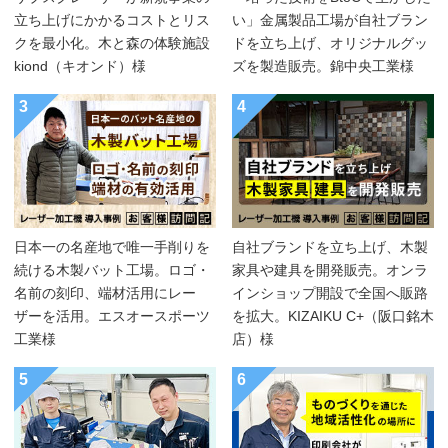
立ち上げにかかるコストとリス
い」金属製品工場が自社ブラン
クを最小化。木と森の体験施設
ドを立ち上げ、オリジナルグッ
kiond（キオンド）様
ズを製造販売。錦中央工業様
3
4
日本一の名産地で唯一手削りを
自社ブランドを立ち上げ、木製
続ける木製バット工場。ロゴ・
家具や建具を開発販売。オンラ
名前の刻印、端材活用にレー
インショップ開設で全国へ販路
ザーを活用。エスオースポーツ
を拡大。KIZAIKU C+（阪口銘木
工業様
店）様
5
6