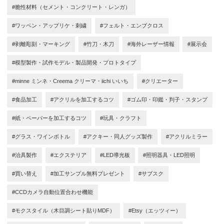
#脆性材料（セメント・コンクリート・レンガ）
#ワッペン・アップリケ・刺繍
#フェルト・エンブクロス
#剥離彫刻・マーキング
#竹刀・木刀
#海外レーザー情報
#展示会
#模型製作・試作モデル・製品開発・プロトタイプ
#minne ミンネ・Creema クリーマ・iichi いいち
#クリエーター
#食品加工
#アクリルを加工するコツ
#ゴム印・印鑑・判子・スタンプ
#紙・ペーパーを加工するコツ
#玩具・クラフト
#グラス・ワインボトル
#アクキー・同人グッズ製作
#アクリルミラー
#治具製作
#エクステリア
#LED導光板
#照明器具・LED照明
#買い替え
#加工サンプル無料プレゼント
#サブスク
#CCDカメラ自動位置合わせ機能
#モクスタイル（木目調シート貼りMDF）
#Etsy（エッツィー）