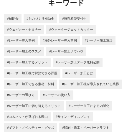
キーワード
#補助金
#ものづくり補助金
#無料相談受付中
#ウェビナー・セミナー
#ウォータージェットカッター
#レーザー導入事例
#海外レーザー導入事例
#レーザー加工道場
#レーザー加工のススメ
#レーザー加工ノウハウ
#レーザー加工するメリット
#レーザー加工データ無料公開
#レーザー加工機で解決できる課題
#レーザー加工とは
#レーザー加工できる素材・材料
#レーザー加工機が導入されている業界
#レーザーの選び方
#レーザーの使い方
#レーザー加工に切り替えるメリット
#レーザー加工による内製化
#コムネットが選ばれる理由
#サイン・ディスプレイ
#ギフト・ノベルティー・グッズ
#印刷・紙工・ペーパークラフト