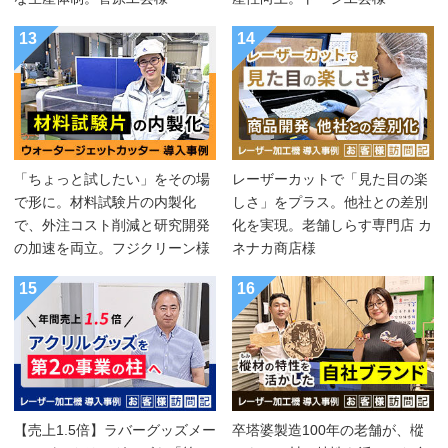
13
14
「ちょっと試したい」をその場
レーザーカットで「見た目の楽
で形に。材料試験片の内製化
しさ」をプラス。他社との差別
で、外注コスト削減と研究開発
化を実現。老舗しらす専門店 カ
の加速を両立。フジクリーン様
ネナカ商店様
15
16
【売上1.5倍】ラバーグッズメー
卒塔婆製造100年の老舗が、樅