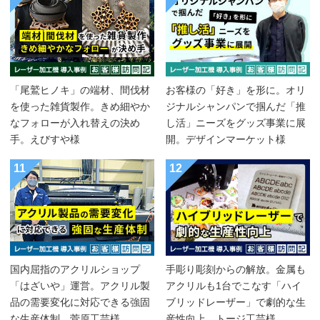
「尾鷲ヒノキ」の端材、間伐材
お客様の「好き」を形に。オリ
を使った雑貨製作。きめ細やか
ジナルシャンパンで掴んだ「推
なフォローが入れ替えの決め
し活」ニーズをグッズ事業に展
手。えびすや様
開。デザインマーケット様
11
12
国内屈指のアクリルショップ
手彫り彫刻からの解放。金属も
「はざいや」運営。アクリル製
アクリルも1台でこなす「ハイ
品の需要変化に対応できる強固
ブリッドレーザー」で劇的な生
な生産体制。菅原工芸様
産性向上。トージ工芸様