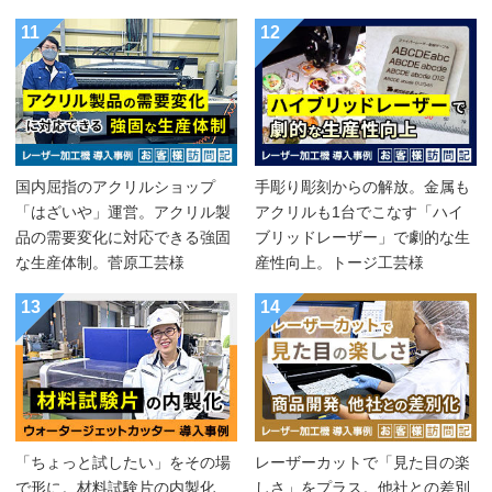
11
12
国内屈指のアクリルショップ
手彫り彫刻からの解放。金属も
「はざいや」運営。アクリル製
アクリルも1台でこなす「ハイ
品の需要変化に対応できる強固
ブリッドレーザー」で劇的な生
な生産体制。菅原工芸様
産性向上。トージ工芸様
13
14
「ちょっと試したい」をその場
レーザーカットで「見た目の楽
で形に。材料試験片の内製化
しさ」をプラス。他社との差別