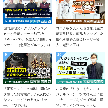
国内屈指のアクリルグッズメー
コロナ禍を支えた老舗家具屋の
カーが最新レーザー加工機
新商品開発。商品力アップ・次
「Piolas400」を選んだ理由。イ
世代承継を見据えレーザー導
ンサイド（北星社グループ）様
入。老津木工様
9
10
「尾鷲ヒノキ」の端材、間伐材
お客様の「好き」を形に。オリ
を使った雑貨製作。きめ細やか
ジナルシャンパンで掴んだ「推
なフォローが入れ替えの決め
し活」ニーズをグッズ事業に展
手。えびすや様
開。デザインマーケット様