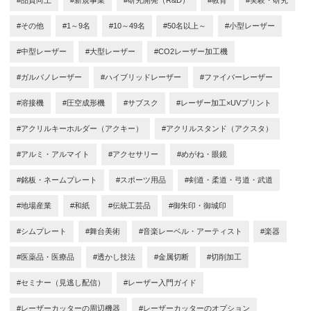
#品質向上
#新規事業
#研究開発（R&D）
#教育
#実験・研究
#その他
#1～9名
#10～49名
#50名以上～
#小型レーザー
#中型レーザー
#大型レーザー
#CO2レーザー加工機
#ガルバノレーザー
#ハイブリッドレーザー
#ファイバーレーザー
#溶接機
#圧空成形機
#サブスク
#レーザー加工×UVプリント
#アクリルキーホルダー（アクキー）
#アクリルスタンド（アクスタ）
#アルミ・アルマイト
#アクセサリー
#めがね・眼鏡
#銘板・ネームプレート
#スポーツ用品
#剣道・柔道・弓道・武道
#地場産業
#和紙
#伝統工芸品
#御朱印・御城印
#シムプレート
#舞台美術
#音楽レーベル・アーティスト
#楽器
#医薬品・医療品
#透かし技法
#金属切断
#切削加工
#セミナー（見逃し配信）
#レーザー入門ガイド
#レーザーカッターの周辺機器
#レーザーカッターのオプション