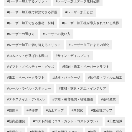
#レーザー加工するメリット
#レーザー加工データ無料公開
#レーザー加工機で解決できる課題
#レーザー加工とは
#レーザー加工できる素材・材料
#レーザー加工機が導入されている業界
#レーザーの選び方
#レーザーの使い方
#レーザー加工に切り替えるメリット
#レーザー加工による内製化
#コムネットが選ばれる理由
#サイン・ディスプレイ
#ギフト・ノベルティー・グッズ
#印刷・紙工・ペーパークラフト
#紙工・ペーパークラフト
#紙器・パッケージ
#軟包装・フィルム加工
#シール・ラベル・ステッカー
#建材・家具・木工・インテリア
#テキスタイル・アパレル
#学校・教育機関・福祉施設
#基幹産業
#自動車
#半導体
#売上アップ
#内製化
#生産性アップ
#新商品開発
#コスト削減（コストカット・コストダウン）
#工数削減