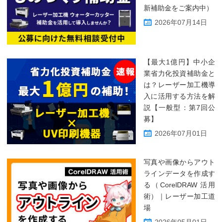
新補助金をご案内中）
2026年07月14日
【最大1億円】中小企
業省力化投資補助金と
は？レーザー加工機導
入に活用する方法を解
説【一般型：第7回公
募】
2026年07月01日
写真や画像からアウト
ラインデータを作成す
る（CorelDRAW 活用
術）｜レーザー加工道
場