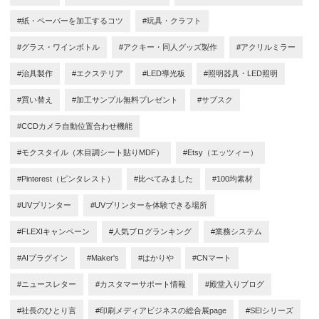
#紙・ペーパーを加工するコツ
#玩具・クラフト
#グラス・ワインボトル
#アクキー・同人グッズ製作
#アクリルミラー
#治具製作
#エクステリア
#LED導光板
#照明器具・LED照明
#買い替え
#加工サンプル無料プレゼント
#サブスク
#CCDカメラ自動位置合わせ機能
#モクスタイル（木目調シート貼りMDF）
#Etsy（エッツィー）
#Pinterest（ピンタレスト）
#比べてみました
#100均素材
#UVプリンター
#UVプリンターを体験できる場所
#FLEXIキャンペーン
#人気ブログランキング
#業務システム
#AIプラグイン
#Maker's
#はかりや
#CNマート
#ニュースレター
#カスタマーサポート情報
#殿堂入りブログ
#社長のひとり言
#印刷メディアビジネスの総合展page
#SEIシリーズ