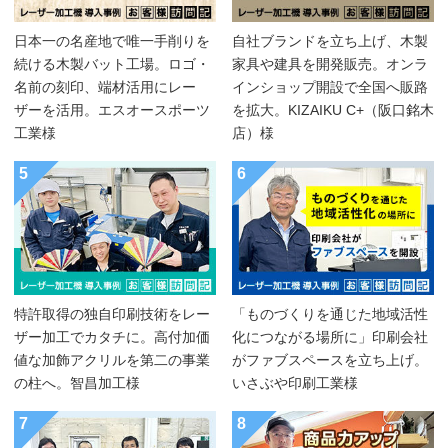
日本一の名産地で唯一手削りを
自社ブランドを立ち上げ、木製
続ける木製バット工場。ロゴ・
家具や建具を開発販売。オンラ
名前の刻印、端材活用にレー
インショップ開設で全国へ販路
ザーを活用。エスオースポーツ
を拡大。KIZAIKU C+（阪口銘木
工業様
店）様
5
6
特許取得の独自印刷技術をレー
「ものづくりを通じた地域活性
ザー加工でカタチに。高付加価
化につながる場所に」印刷会社
値な加飾アクリルを第二の事業
がファブスペースを立ち上げ。
の柱へ。智昌加工様
いさぶや印刷工業様
7
8