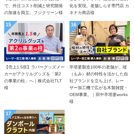
で、外注コスト削減と研究開発
化を実現。老舗しらす専門店 カ
の加速を両立。フジクリーン様
ネナカ商店様
15
16
【売上1.5倍】ラバーグッズメー
卒塔婆製造100年の老舗が、樅
カーがアクリルグッズを「第2
（もみ）材の特性を活かした自
の事業の柱」へ｜株式会社TLT
社ブランドを立ち上げ。レー
様
ザー加工機で広がる木製雑貨・
OEM事業。｜田中卒塔婆works
様
17