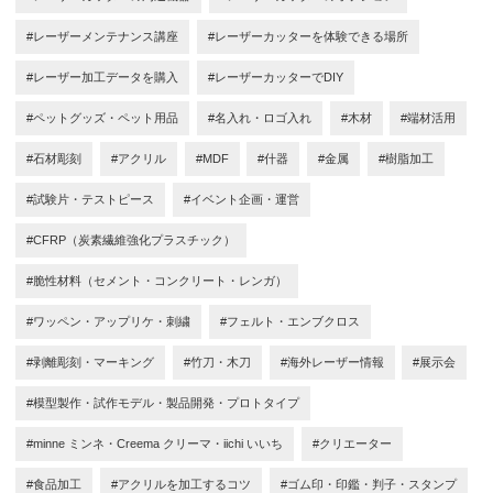
#レーザーメンテナンス講座
#レーザーカッターを体験できる場所
#レーザー加工データを購入
#レーザーカッターでDIY
#ペットグッズ・ペット用品
#名入れ・ロゴ入れ
#木材
#端材活用
#石材彫刻
#アクリル
#MDF
#什器
#金属
#樹脂加工
#試験片・テストピース
#イベント企画・運営
#CFRP（炭素繊維強化プラスチック）
#脆性材料（セメント・コンクリート・レンガ）
#ワッペン・アップリケ・刺繍
#フェルト・エンブクロス
#剥離彫刻・マーキング
#竹刀・木刀
#海外レーザー情報
#展示会
#模型製作・試作モデル・製品開発・プロトタイプ
#minne ミンネ・Creema クリーマ・iichi いいち
#クリエーター
#食品加工
#アクリルを加工するコツ
#ゴム印・印鑑・判子・スタンプ