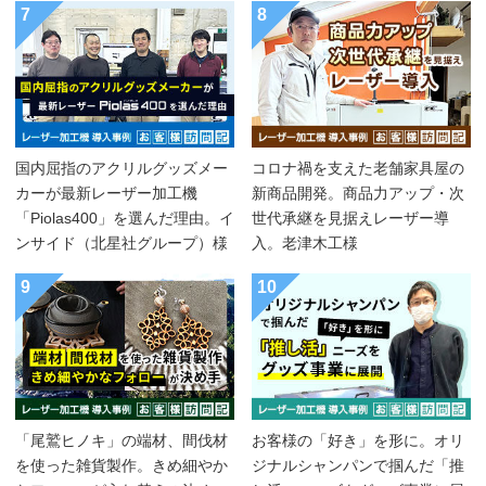
7
8
国内屈指のアクリルグッズメー
コロナ禍を支えた老舗家具屋の
カーが最新レーザー加工機
新商品開発。商品力アップ・次
「Piolas400」を選んだ理由。イ
世代承継を見据えレーザー導
ンサイド（北星社グループ）様
入。老津木工様
9
10
「尾鷲ヒノキ」の端材、間伐材
お客様の「好き」を形に。オリ
を使った雑貨製作。きめ細やか
ジナルシャンパンで掴んだ「推