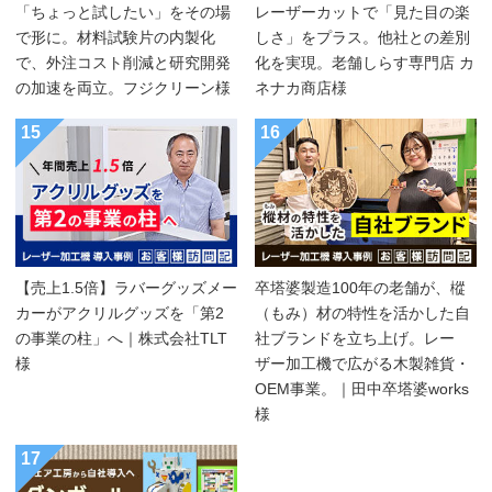
「ちょっと試したい」をその場
レーザーカットで「見た目の楽
で形に。材料試験片の内製化
しさ」をプラス。他社との差別
で、外注コスト削減と研究開発
化を実現。老舗しらす専門店 カ
の加速を両立。フジクリーン様
ネナカ商店様
15
16
【売上1.5倍】ラバーグッズメー
卒塔婆製造100年の老舗が、樅
カーがアクリルグッズを「第2
（もみ）材の特性を活かした自
の事業の柱」へ｜株式会社TLT
社ブランドを立ち上げ。レー
様
ザー加工機で広がる木製雑貨・
OEM事業。｜田中卒塔婆works
様
17