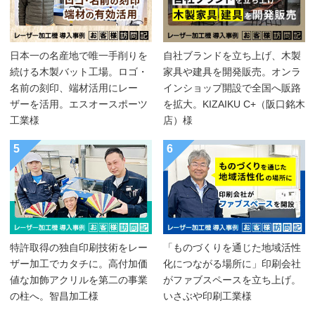
日本一の名産地で唯一手削りを
自社ブランドを立ち上げ、木製
続ける木製バット工場。ロゴ・
家具や建具を開発販売。オンラ
名前の刻印、端材活用にレー
インショップ開設で全国へ販路
ザーを活用。エスオースポーツ
を拡大。KIZAIKU C+（阪口銘木
工業様
店）様
5
6
特許取得の独自印刷技術をレー
「ものづくりを通じた地域活性
ザー加工でカタチに。高付加価
化につながる場所に」印刷会社
値な加飾アクリルを第二の事業
がファブスペースを立ち上げ。
の柱へ。智昌加工様
いさぶや印刷工業様