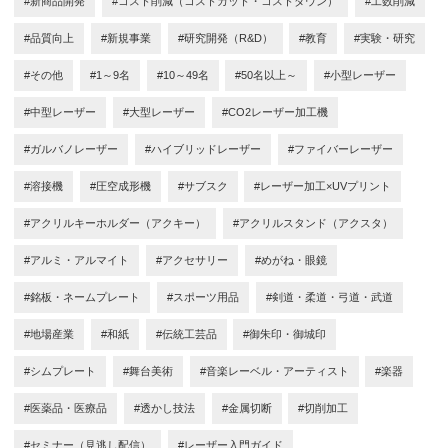
#新商品開発
#コスト削減（コストカット・コストダウン）
#工数削減
#品質向上
#新規事業
#研究開発（R&D）
#教育
#実験・研究
#その他
#1～9名
#10～49名
#50名以上～
#小型レーザー
#中型レーザー
#大型レーザー
#CO2レーザー加工機
#ガルバノレーザー
#ハイブリッドレーザー
#ファイバーレーザー
#溶接機
#圧空成形機
#サブスク
#レーザー加工×UVプリント
#アクリルキーホルダー（アクキー）
#アクリルスタンド（アクスタ）
#アルミ・アルマイト
#アクセサリー
#めがね・眼鏡
#銘板・ネームプレート
#スポーツ用品
#剣道・柔道・弓道・武道
#地場産業
#和紙
#伝統工芸品
#御朱印・御城印
#シムプレート
#舞台美術
#音楽レーベル・アーティスト
#楽器
#医薬品・医療品
#透かし技法
#金属切断
#切削加工
#セミナー（見逃し配信）
#レーザー入門ガイド