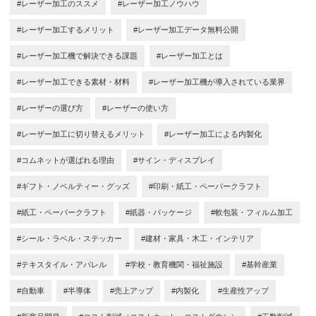
#レーザー加工のススメ
#レーザー加工ノウハウ
#レーザー加工するメリット
#レーザー加工データ無料公開
#レーザー加工機で解決できる課題
#レーザー加工とは
#レーザー加工できる素材・材料
#レーザー加工機が導入されている業界
#レーザーの選び方
#レーザーの使い方
#レーザー加工に切り替えるメリット
#レーザー加工による内製化
#コムネットが選ばれる理由
#サイン・ディスプレイ
#ギフト・ノベルティー・グッズ
#印刷・紙工・ペーパークラフト
#紙工・ペーパークラフト
#紙器・パッケージ
#軟包装・フィルム加工
#シール・ラベル・ステッカー
#建材・家具・木工・インテリア
#テキスタイル・アパレル
#学校・教育機関・福祉施設
#基幹産業
#自動車
#半導体
#売上アップ
#内製化
#生産性アップ