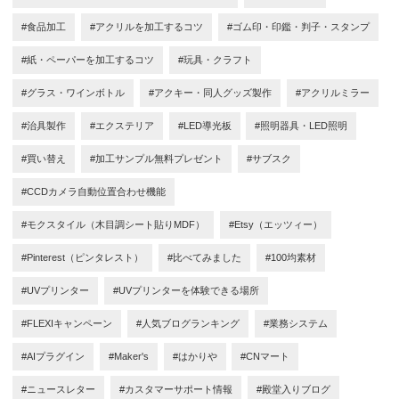
#食品加工
#アクリルを加工するコツ
#ゴム印・印鑑・判子・スタンプ
#紙・ペーパーを加工するコツ
#玩具・クラフト
#グラス・ワインボトル
#アクキー・同人グッズ製作
#アクリルミラー
#治具製作
#エクステリア
#LED導光板
#照明器具・LED照明
#買い替え
#加工サンプル無料プレゼント
#サブスク
#CCDカメラ自動位置合わせ機能
#モクスタイル（木目調シート貼りMDF）
#Etsy（エッツィー）
#Pinterest（ピンタレスト）
#比べてみました
#100均素材
#UVプリンター
#UVプリンターを体験できる場所
#FLEXIキャンペーン
#人気ブログランキング
#業務システム
#AIプラグイン
#Maker's
#はかりや
#CNマート
#ニュースレター
#カスタマーサポート情報
#殿堂入りブログ