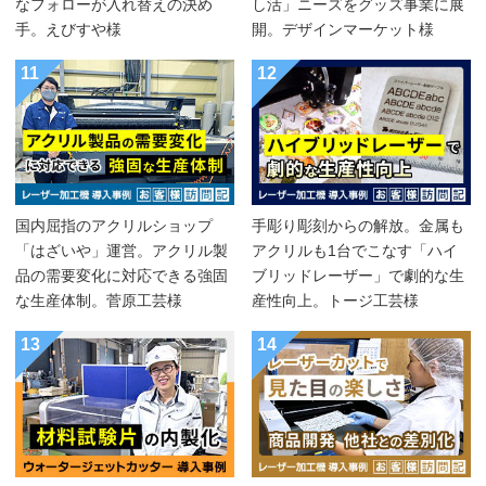
なフォローが入れ替えの決め
し活」ニーズをグッズ事業に展
手。えびすや様
開。デザインマーケット様
11
12
国内屈指のアクリルショップ
手彫り彫刻からの解放。金属も
「はざいや」運営。アクリル製
アクリルも1台でこなす「ハイ
品の需要変化に対応できる強固
ブリッドレーザー」で劇的な生
な生産体制。菅原工芸様
産性向上。トージ工芸様
13
14