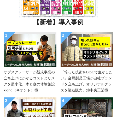
【新着】導入事例
1
2
サブスクレーザーが新規事業の
「培った技術をBtoCで生かした
立ち上げにかかるコストとリス
い」金属製品工場が自社ブラン
クを最小化。木と森の体験施設
ドを立ち上げ、オリジナルグッ
kiond（キオンド）様
ズを製造販売。錦中央工業様
3
4