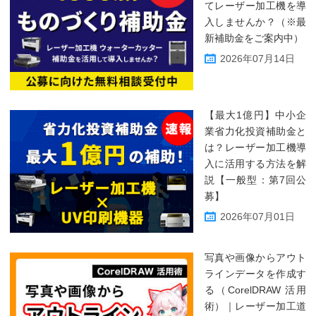
てレーザー加工機を導
入しませんか？（※最
新補助金をご案内中）
2026年07月14日
【最大1億円】中小企
業省力化投資補助金と
は？レーザー加工機導
入に活用する方法を解
説【一般型：第7回公
募】
2026年07月01日
写真や画像からアウト
ラインデータを作成す
る（CorelDRAW 活用
術）｜レーザー加工道