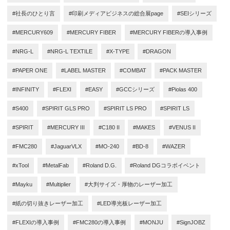
#社長のひとり言
#印刷メディアビジネスの総合展page
#SEIシリーズ
#MERCURY609
#MERCURY FIBER
#MERCURY FIBERの導入事例
#NRG-L
#NRG-L TEXTILE
#X-TYPE
#DRAGON
#PAPER ONE
#LABEL MASTER
#COMBAT
#PACK MASTER
#INFINITY
#FLEXI
#EASY
#GCCシリーズ
#Piolas 400
#S400
#SPIRIT GLS PRO
#SPIRIT LS PRO
#SPIRIT LS
#SPIRIT
#MERCURY III
#C180 II
#MAKES
#VENUS II
#FMC280
#JaguarVLX
#MO-240
#BD-8
#WAZER
#xTool
#MetalFab
#Roland D.G.
#Roland DGコラボイベント
#Mayku
#Multiplier
#大判サイズ・厚物のレーザー加工
#紙の切り抜きレーザー加工
#LED導光板レーザー加工
#FLEXIの導入事例
#FMC280の導入事例
#MONJU
#SignJOBZ