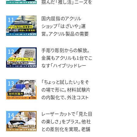
掴んだ「推し活」ニーズを
グッズ事業に展開。デザ
インマーケット様
国内屈指のアクリル
11
ショップ「はざいや」運
営。アクリル製品の需要
変化に対応できる強固な
生産体制。菅原工芸様
手彫り彫刻からの解放。
12
金属もアクリルも1台でこ
なす「ハイブリッドレー
ザー」で劇的な生産性向
上。トージ工芸様
「ちょっと試したい」をそ
13
の場で形に。材料試験片
の内製化で、外注コスト
削減と研究開発の加速を
両立。フジクリーン様
レーザーカットで「見た目
14
の楽しさ」をプラス。他社
との差別化を実現。老舗
しらす専門店 カネナカ商