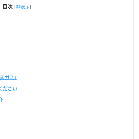
目次
[
非表示
]
素ガス」
ください
介