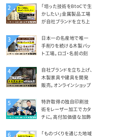
kiond（キオンド）様
「培った技術をBtoCで生
2
かしたい」金属製品工場
が自社ブランドを立ち上
げ、オリジナルグッズを製
造販売。錦中央工業様
日本一の名産地で唯一
3
手削りを続ける木製バッ
ト工場。ロゴ・名前の刻
印、端材活用にレーザー
を活用。エスオースポーツ
自社ブランドを立ち上げ、
4
工業様
木製家具や建具を開発
販売。オンラインショップ
開設で全国へ販路を拡
大。KIZAIKU C+（阪口銘
特許取得の独自印刷技
5
木店）様
術をレーザー加工でカタ
チに。高付加価値な加飾
アクリルを第二の事業の
柱へ。智昌加工様
「ものづくりを通じた地域
6