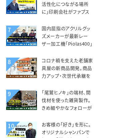
活性化につながる場所
に」印刷会社がファブス
ペースを立ち上げ。いさぶ
や印刷工業様
国内屈指のアクリルグッ
7
ズメーカーが最新レー
ザー加工機「Piolas400」
を選んだ理由。インサイド
（北星社グループ）様
コロナ禍を支えた老舗家
8
具屋の新商品開発。商品
力アップ・次世代承継を
見据えレーザー導入。老
津木工様
「尾鷲ヒノキ」の端材、間
9
伐材を使った雑貨製作。
きめ細やかなフォローが
入れ替えの決め手。えび
すや様
お客様の「好き」を形に。
10
オリジナルシャンパンで