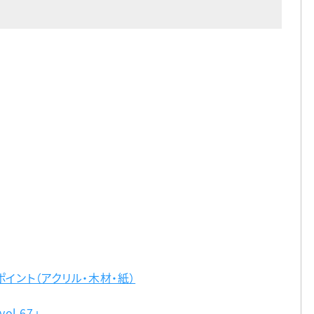
イント（アクリル・木材・紙）
l.67」