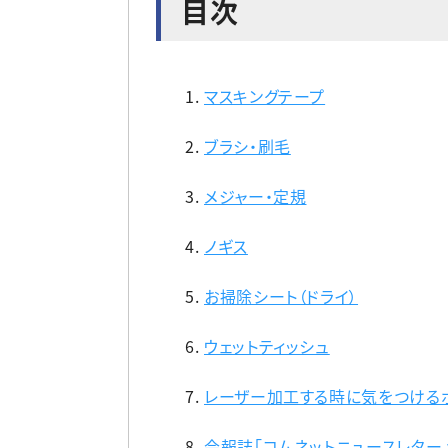
目次
マスキングテープ
ブラシ・刷毛
メジャー・定規
ノギス
お掃除シート（ドライ）
ウェットティッシュ
レーザー加工する時に気をつけるポ
会報誌「コムネットニュースレター vo