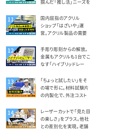
掴んだ「推し活」ニーズを
グッズ事業に展開。デザ
インマーケット様
国内屈指のアクリル
11
ショップ「はざいや」運
営。アクリル製品の需要
変化に対応できる強固な
生産体制。菅原工芸様
手彫り彫刻からの解放。
12
金属もアクリルも1台でこ
なす「ハイブリッドレー
ザー」で劇的な生産性向
上。トージ工芸様
「ちょっと試したい」をそ
13
の場で形に。材料試験片
の内製化で、外注コスト
削減と研究開発の加速を
両立。フジクリーン様
レーザーカットで「見た目
14
の楽しさ」をプラス。他社
との差別化を実現。老舗
しらす専門店 カネナカ商