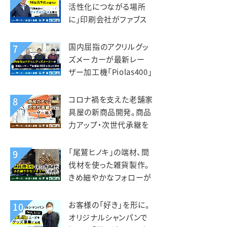
活性化につながる場所
に」印刷会社がファブス
ペースを立ち上げ。いさぶ
や印刷工業様
国内屈指のアクリルグッ
7
ズメーカーが最新レー
ザー加工機「Piolas400」
を選んだ理由。インサイド
（北星社グループ）様
コロナ禍を支えた老舗家
8
具屋の新商品開発。商品
力アップ・次世代承継を
見据えレーザー導入。老
津木工様
「尾鷲ヒノキ」の端材、間
9
伐材を使った雑貨製作。
きめ細やかなフォローが
入れ替えの決め手。えび
すや様
お客様の「好き」を形に。
10
オリジナルシャンパンで