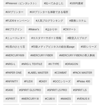
#Pinterest（ピンタレスト）
#比べてみました
#100均素材
#UVプリンター
#UVプリンターを体験できる場所
#FLEXIキャンペーン
#人気ブログランキング
#業務システム
#AIプラグイン
#Maker's
#はかりや
#CNマート
#ニュースレター
#カスタマーサポート情報
#殿堂入りブログ
#社長のひとり言
#印刷メディアビジネスの総合展page
#SEIシリーズ
#MERCURY609
#MERCURY FIBER
#MERCURY FIBERの導入事例
#NRG-L
#NRG-L TEXTILE
#X-TYPE
#DRAGON
#PAPER ONE
#LABEL MASTER
#COMBAT
#PACK MASTER
#INFINITY
#FLEXI
#EASY
#GCCシリーズ
#Piolas 400
#S400
#SPIRIT GLS PRO
#SPIRIT LS PRO
#SPIRIT LS
#SPIRIT
#MERCURY III
#C180 II
#MAKES
#VENUS II