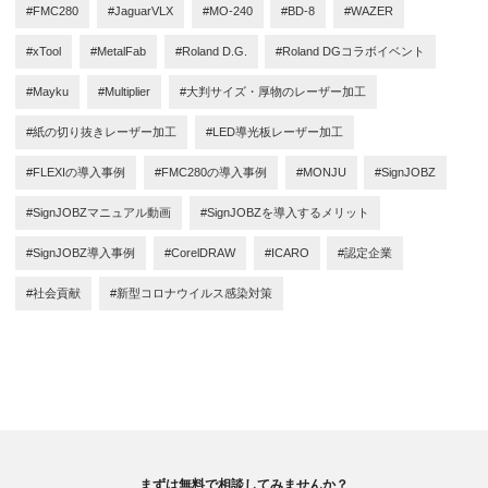
#FMC280
#JaguarVLX
#MO-240
#BD-8
#WAZER
#xTool
#MetalFab
#Roland D.G.
#Roland DGコラボイベント
#Mayku
#Multiplier
#大判サイズ・厚物のレーザー加工
#紙の切り抜きレーザー加工
#LED導光板レーザー加工
#FLEXIの導入事例
#FMC280の導入事例
#MONJU
#SignJOBZ
#SignJOBZマニュアル動画
#SignJOBZを導入するメリット
#SignJOBZ導入事例
#CorelDRAW
#ICARO
#認定企業
#社会貢献
#新型コロナウイルス感染対策
まずは無料で相談してみませんか？