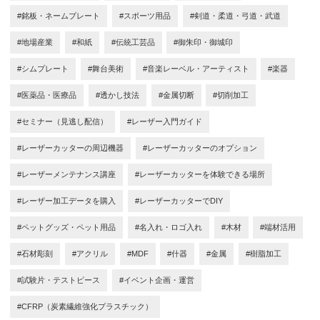
#銘板・ネームプレート
#スポーツ用品
#剣道・柔道・弓道・武道
#地場産業
#和紙
#伝統工芸品
#御朱印・御城印
#シムプレート
#舞台美術
#音楽レーベル・アーティスト
#楽器
#医薬品・医療品
#透かし技法
#金属切断
#切削加工
#セミナー（見逃し配信）
#レーザー入門ガイド
#レーザーカッターの周辺機器
#レーザーカッターのオプション
#レーザーメンテナンス講座
#レーザーカッターを体験できる場所
#レーザー加工データを購入
#レーザーカッターでDIY
#ペットグッズ・ペット用品
#名入れ・ロゴ入れ
#木材
#端材活用
#石材彫刻
#アクリル
#MDF
#什器
#金属
#樹脂加工
#試験片・テストピース
#イベント企画・運営
#CFRP（炭素繊維強化プラスチック）