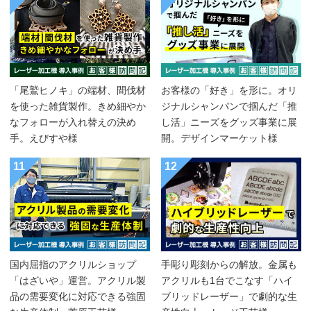
「尾鷲ヒノキ」の端材、間伐材
お客様の「好き」を形に。オリ
を使った雑貨製作。きめ細やか
ジナルシャンパンで掴んだ「推
なフォローが入れ替えの決め
し活」ニーズをグッズ事業に展
手。えびすや様
開。デザインマーケット様
11
12
国内屈指のアクリルショップ
手彫り彫刻からの解放。金属も
「はざいや」運営。アクリル製
アクリルも1台でこなす「ハイ
品の需要変化に対応できる強固
ブリッドレーザー」で劇的な生