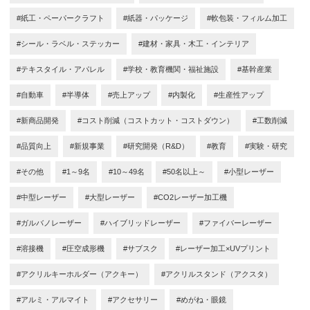
#紙工・ペーパークラフト
#紙器・パッケージ
#軟包装・フィルム加工
#シール・ラベル・ステッカー
#建材・家具・木工・インテリア
#テキスタイル・アパレル
#学校・教育機関・福祉施設
#基幹産業
#自動車
#半導体
#売上アップ
#内製化
#生産性アップ
#新商品開発
#コスト削減（コストカット・コストダウン）
#工数削減
#品質向上
#新規事業
#研究開発（R&D）
#教育
#実験・研究
#その他
#1～9名
#10～49名
#50名以上～
#小型レーザー
#中型レーザー
#大型レーザー
#CO2レーザー加工機
#ガルバノレーザー
#ハイブリッドレーザー
#ファイバーレーザー
#溶接機
#圧空成形機
#サブスク
#レーザー加工×UVプリント
#アクリルキーホルダー（アクキー）
#アクリルスタンド（アクスタ）
#アルミ・アルマイト
#アクセサリー
#めがね・眼鏡