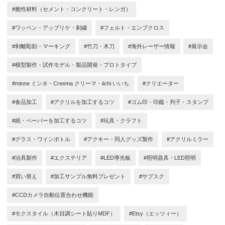
#脆性材料（セメント・コンクリート・レンガ）
#ワッペン・アップリケ・刺繍
#フェルト・エンブクロス
#剥離彫刻・マーキング
#竹刀・木刀
#海外レーザー情報
#展示会
#模型製作・試作モデル・製品開発・プロトタイプ
#minne ミンネ・Creema クリーマ・iichi いいち
#クリエーター
#食品加工
#アクリルを加工するコツ
#ゴム印・印鑑・判子・スタンプ
#紙・ペーパーを加工するコツ
#玩具・クラフト
#グラス・ワインボトル
#アクキー・同人グッズ製作
#アクリルミラー
#治具製作
#エクステリア
#LED導光板
#照明器具・LED照明
#買い替え
#加工サンプル無料プレゼント
#サブスク
#CCDカメラ自動位置合わせ機能
#モクスタイル（木目調シート貼りMDF）
#Etsy（エッツィー）