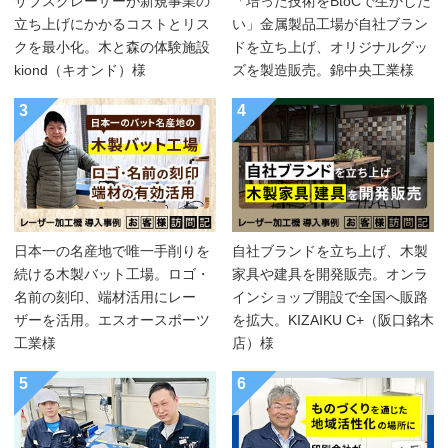
サブスクレーザーが新規事業の
「培った技術をBtoCで生かした
立ち上げにかかるコストとリス
い」金属製品工場が自社ブラン
クを最小化。木と森の体験施設
ドを立ち上げ、オリジナルグッ
kiond（キオンド）様
ズを製造販売。錦中央工業様
3
4
日本一の名産地で唯一手削りを
自社ブランドを立ち上げ、木製
続ける木製バット工場。ロゴ・
家具や建具を開発販売。オンラ
名前の刻印、端材活用にレー
インショップ開設で全国へ販路
ザーを活用。エスオースポーツ
を拡大。KIZAIKU C+（阪口銘木
工業様
店）様
5
6