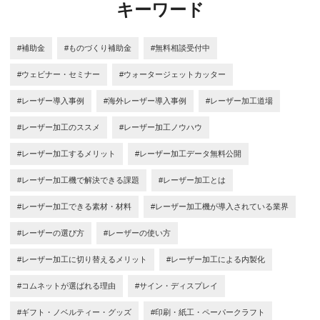
キーワード
#補助金
#ものづくり補助金
#無料相談受付中
#ウェビナー・セミナー
#ウォータージェットカッター
#レーザー導入事例
#海外レーザー導入事例
#レーザー加工道場
#レーザー加工のススメ
#レーザー加工ノウハウ
#レーザー加工するメリット
#レーザー加工データ無料公開
#レーザー加工機で解決できる課題
#レーザー加工とは
#レーザー加工できる素材・材料
#レーザー加工機が導入されている業界
#レーザーの選び方
#レーザーの使い方
#レーザー加工に切り替えるメリット
#レーザー加工による内製化
#コムネットが選ばれる理由
#サイン・ディスプレイ
#ギフト・ノベルティー・グッズ
#印刷・紙工・ペーパークラフト