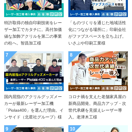
特許取得の独自印刷技術をレー
「ものづくりを通じた地域活性
ザー加工でカタチに。高付加価
化につながる場所に」印刷会社
値な加飾アクリルを第二の事業
がファブスペースを立ち上げ。
の柱へ。智昌加工様
いさぶや印刷工業様
7
8
国内屈指のアクリルグッズメー
コロナ禍を支えた老舗家具屋の
カーが最新レーザー加工機
新商品開発。商品力アップ・次
「Piolas400」を選んだ理由。イ
世代承継を見据えレーザー導
ンサイド（北星社グループ）様
入。老津木工様
9
10