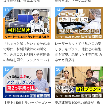
な生産体制。菅原工芸様
産性向上。トージ工芸様
13
14
「ちょっと試したい」をその場
レーザーカットで「見た目の楽
で形に。材料試験片の内製化
しさ」をプラス。他社との差別
で、外注コスト削減と研究開発
化を実現。老舗しらす専門店 カ
の加速を両立。フジクリーン様
ネナカ商店様
15
16
【売上1.5倍】ラバーグッズメー
卒塔婆製造100年の老舗が、樅