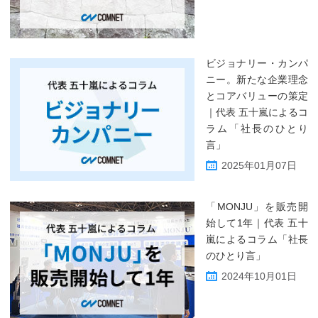
ビジョナリー・カンパ
ニー。新たな企業理念
とコアバリューの策定
｜代表 五十嵐によるコ
ラム「社長のひとり
言」
2025年01月07日
「MONJU」を販売開
始して1年｜代表 五十
嵐によるコラム「社長
のひとり言」
2024年10月01日