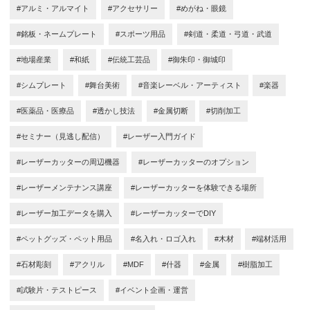
#アルミ・アルマイト
#アクセサリー
#めがね・眼鏡
#銘板・ネームプレート
#スポーツ用品
#剣道・柔道・弓道・武道
#地場産業
#和紙
#伝統工芸品
#御朱印・御城印
#シムプレート
#舞台美術
#音楽レーベル・アーティスト
#楽器
#医薬品・医療品
#透かし技法
#金属切断
#切削加工
#セミナー（見逃し配信）
#レーザー入門ガイド
#レーザーカッターの周辺機器
#レーザーカッターのオプション
#レーザーメンテナンス講座
#レーザーカッターを体験できる場所
#レーザー加工データを購入
#レーザーカッターでDIY
#ペットグッズ・ペット用品
#名入れ・ロゴ入れ
#木材
#端材活用
#石材彫刻
#アクリル
#MDF
#什器
#金属
#樹脂加工
#試験片・テストピース
#イベント企画・運営