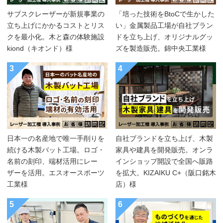
サブスクレーザーが新規事業の
「培った技術をBtoCで生かした
立ち上げにかかるコストとリス
い」金属製品工場が自社ブラン
クを最小化。木と森の体験施設
ドを立ち上げ、オリジナルグッ
kiond（キオンド）様
ズを製造販売。錦中央工業様
3
4
日本一の名産地で唯一手削りを
自社ブランドを立ち上げ、木製
続ける木製バット工場。ロゴ・
家具や建具を開発販売。オンラ
名前の刻印、端材活用にレー
インショップ開設で全国へ販路
ザーを活用。エスオースポーツ
を拡大。KIZAIKU C+（阪口銘木
工業様
店）様
5
6