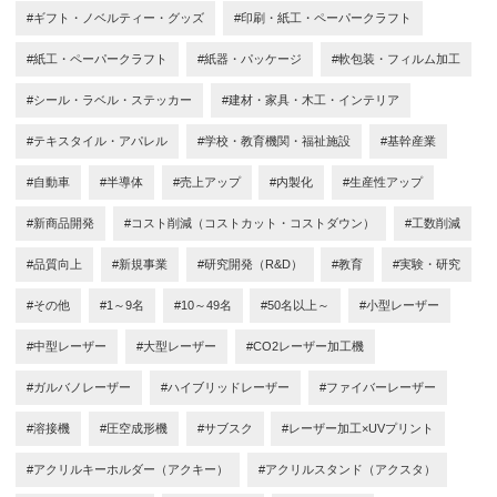
#ギフト・ノベルティー・グッズ
#印刷・紙工・ペーパークラフト
#紙工・ペーパークラフト
#紙器・パッケージ
#軟包装・フィルム加工
#シール・ラベル・ステッカー
#建材・家具・木工・インテリア
#テキスタイル・アパレル
#学校・教育機関・福祉施設
#基幹産業
#自動車
#半導体
#売上アップ
#内製化
#生産性アップ
#新商品開発
#コスト削減（コストカット・コストダウン）
#工数削減
#品質向上
#新規事業
#研究開発（R&D）
#教育
#実験・研究
#その他
#1～9名
#10～49名
#50名以上～
#小型レーザー
#中型レーザー
#大型レーザー
#CO2レーザー加工機
#ガルバノレーザー
#ハイブリッドレーザー
#ファイバーレーザー
#溶接機
#圧空成形機
#サブスク
#レーザー加工×UVプリント
#アクリルキーホルダー（アクキー）
#アクリルスタンド（アクスタ）