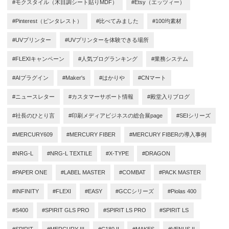
#モクスタイル（木目調シート貼りMDF）
#Etsy（エッツィー）
#Pinterest（ピンタレスト）
#比べてみました
#100均素材
#UVプリンター
#UVプリンターを体験できる場所
#FLEXIキャンペーン
#人気ブログランキング
#業務システム
#AIプラグイン
#Maker's
#はかりや
#CNマート
#ニュースレター
#カスタマーサポート情報
#殿堂入りブログ
#社長のひとり言
#印刷メディアビジネスの総合展page
#SEIシリーズ
#MERCURY609
#MERCURY FIBER
#MERCURY FIBERの導入事例
#NRG-L
#NRG-L TEXTILE
#X-TYPE
#DRAGON
#PAPER ONE
#LABEL MASTER
#COMBAT
#PACK MASTER
#INFINITY
#FLEXI
#EASY
#GCCシリーズ
#Piolas 400
#S400
#SPIRIT GLS PRO
#SPIRIT LS PRO
#SPIRIT LS