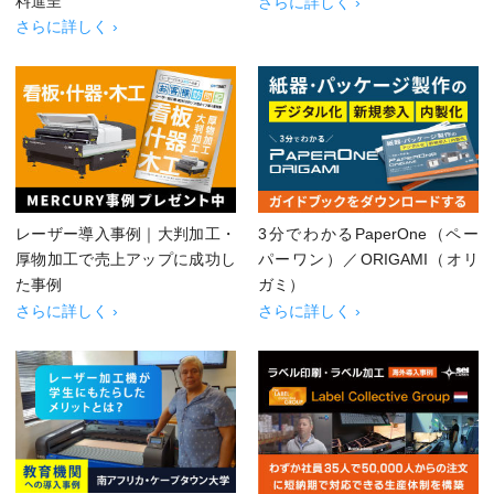
料進呈
さらに詳しく ›
さらに詳しく ›
レーザー導入事例｜大判加工・
3分でわかるPaperOne（ペー
厚物加工で売上アップに成功し
パーワン）／ORIGAMI（オリ
た事例
ガミ）
さらに詳しく ›
さらに詳しく ›