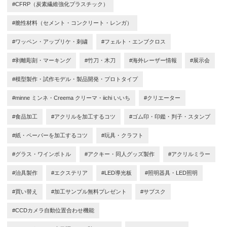
#CFRP（炭素繊維強化プラスチック）
#脆性材料（セメント・コンクリート・レンガ）
#ワッペン・アップリケ・刺繍
#フェルト・エンブクロス
#剥離彫刻・マーキング
#竹刀・木刀
#海外レーザー情報
#展示会
#模型製作・試作モデル・製品開発・プロトタイプ
#minne ミンネ・Creema クリーマ・iichi いいち
#クリエーター
#食品加工
#アクリルを加工するコツ
#ゴム印・印鑑・判子・スタンプ
#紙・ペーパーを加工するコツ
#玩具・クラフト
#グラス・ワインボトル
#アクキー・同人グッズ製作
#アクリルミラー
#治具製作
#エクステリア
#LED導光板
#照明器具・LED照明
#買い替え
#加工サンプル無料プレゼント
#サブスク
#CCDカメラ自動位置合わせ機能