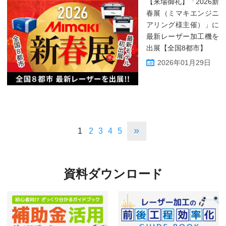
【来場御礼】「2026新
春展（ミマキエンジニ
アリング様主催）」に
最新レーザー加工機を
出展【全国8都市】
2026年01月29日
»
1
2
3
4
5
資料ダウンロード