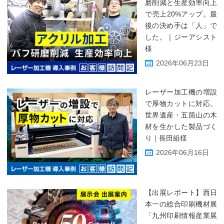
磨削減と生産効率向上
で売上20%アップ。最
後の決め手は「人」で
した。｜ジーアシスト
様
2026年06月23日
レーザー加工機の増設
で厚物カットに対応。
世界遺産・五箇山の木
材を生かした製品づく
り｜長田組様
2026年06月16日
【出展レポート】西日
本一の総合印刷機材展
「九州印刷情報産業展