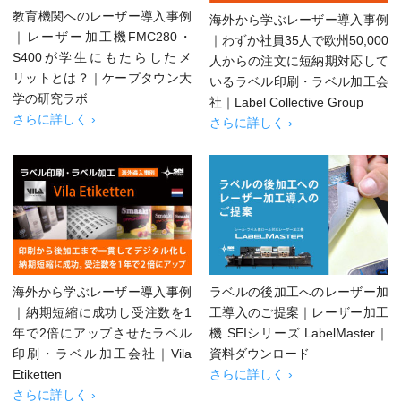
教育機関へのレーザー導入事例
海外から学ぶレーザー導入事例
｜レーザー加工機FMC280・
｜わずか社員35人で欧州50,000
S400が学生にもたらしたメ
人からの注文に短納期対応して
リットとは？｜ケープタウン大
いるラベル印刷・ラベル加工会
学の研究ラボ
社｜Label Collective Group
さらに詳しく ›
さらに詳しく ›
海外から学ぶレーザー導入事例
ラベルの後加工へのレーザー加
｜納期短縮に成功し受注数を1
工導入のご提案｜レーザー加工
年で2倍にアップさせたラベル
機 SEIシリーズ LabelMaster｜
印刷・ラベル加工会社｜Vila
資料ダウンロード
Etiketten
さらに詳しく ›
さらに詳しく ›