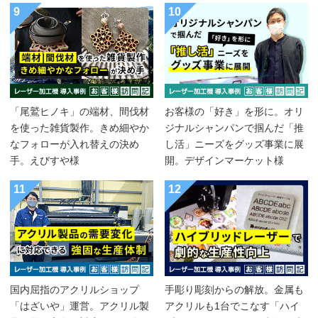
9
10
「尾鷲ヒノキ」の端材、間伐材
お客様の「好き」を形に。オリ
を使った雑貨製作。きめ細やか
ジナルシャンパンで掴んだ「推
なフォローが入れ替えの決め
し活」ニーズをグッズ事業に展
手。えびすや様
開。デザインマーケット様
11
12
国内屈指のアクリルショップ
手彫り彫刻からの解放。金属も
「はざいや」運営。アクリル製
アクリルも1台でこなす「ハイ