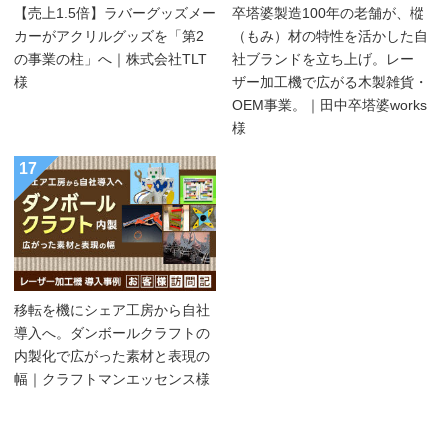
【売上1.5倍】ラバーグッズメー
卒塔婆製造100年の老舗が、樅
カーがアクリルグッズを「第2
（もみ）材の特性を活かした自
の事業の柱」へ｜株式会社TLT
社ブランドを立ち上げ。レー
様
ザー加工機で広がる木製雑貨・
OEM事業。｜田中卒塔婆works
様
17
移転を機にシェア工房から自社
導入へ。ダンボールクラフトの
内製化で広がった素材と表現の
幅｜クラフトマンエッセンス様