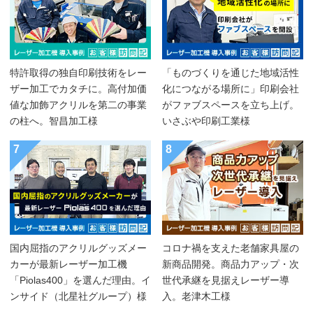
特許取得の独自印刷技術をレー
「ものづくりを通じた地域活性
ザー加工でカタチに。高付加価
化につながる場所に」印刷会社
値な加飾アクリルを第二の事業
がファブスペースを立ち上げ。
の柱へ。智昌加工様
いさぶや印刷工業様
7
8
国内屈指のアクリルグッズメー
コロナ禍を支えた老舗家具屋の
カーが最新レーザー加工機
新商品開発。商品力アップ・次
「Piolas400」を選んだ理由。イ
世代承継を見据えレーザー導
ンサイド（北星社グループ）様
入。老津木工様