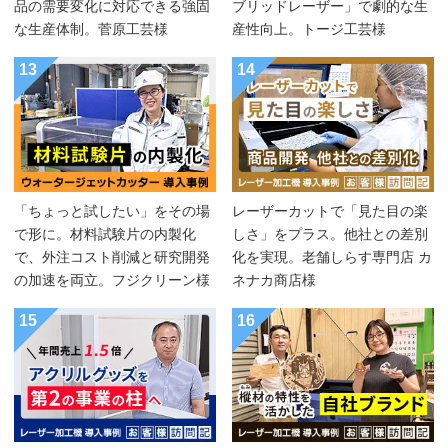
品の需要変化に対応できる強固
ブリッドレーザー」で劇的な生
な生産体制。菅原工芸様
産性向上。トージ工芸様
13
14
「ちょっと試したい」をその場
レーザーカットで「見た目の楽
で形に。材料試験片の内製化
しさ」をプラス。他社との差別
で、外注コスト削減と研究開発
化を実現。老舗しらす専門店 カ
の加速を両立。フジクリーン様
ネナカ商店様
15
16