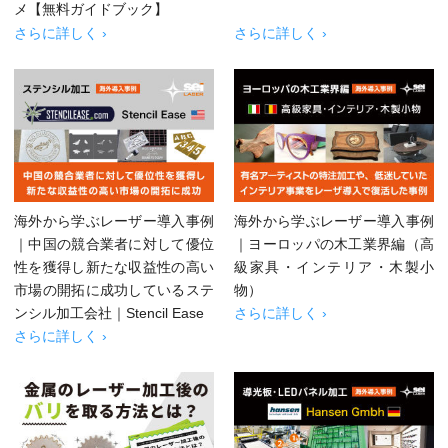
メ【無料ガイドブック】
さらに詳しく ›
さらに詳しく ›
海外から学ぶレーザー導入事例
海外から学ぶレーザー導入事例
｜中国の競合業者に対して優位
｜ヨーロッパの木工業界編（高
性を獲得し新たな収益性の高い
級家具・インテリア・木製小
市場の開拓に成功しているステ
物）
ンシル加工会社｜Stencil Ease
さらに詳しく ›
さらに詳しく ›