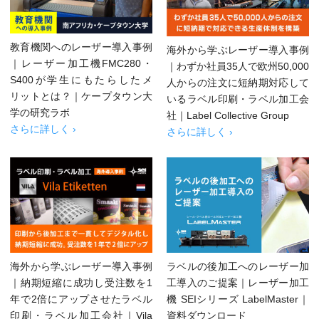
教育機関へのレーザー導入事例
海外から学ぶレーザー導入事例
｜レーザー加工機FMC280・
｜わずか社員35人で欧州50,000
S400が学生にもたらしたメ
人からの注文に短納期対応して
リットとは？｜ケープタウン大
いるラベル印刷・ラベル加工会
学の研究ラボ
社｜Label Collective Group
さらに詳しく ›
さらに詳しく ›
海外から学ぶレーザー導入事例
ラベルの後加工へのレーザー加
｜納期短縮に成功し受注数を1
工導入のご提案｜レーザー加工
年で2倍にアップさせたラベル
機 SEIシリーズ LabelMaster｜
印刷・ラベル加工会社｜Vila
資料ダウンロード