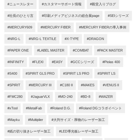
#ニュースレター
#カスタマーサポート情報
#殿堂入りブログ
#社長のひとり言
#印刷メディアビジネスの総合展page
#SEIシリーズ
#MERCURY609
#MERCURY FIBER
#MERCURY FIBERの導入事例
#NRG-L
#NRG-L TEXTILE
#X-TYPE
#DRAGON
#PAPER ONE
#LABEL MASTER
#COMBAT
#PACK MASTER
#INFINITY
#FLEXI
#EASY
#GCCシリーズ
#Piolas 400
#S400
#SPIRIT GLS PRO
#SPIRIT LS PRO
#SPIRIT LS
#SPIRIT
#MERCURY III
#C180 II
#MAKES
#VENUS II
#FMC280
#JaguarVLX
#MO-240
#BD-8
#WAZER
#xTool
#MetalFab
#Roland D.G.
#Roland DGコラボイベント
#Mayku
#Multiplier
#大判サイズ・厚物のレーザー加工
#紙の切り抜きレーザー加工
#LED導光板レーザー加工