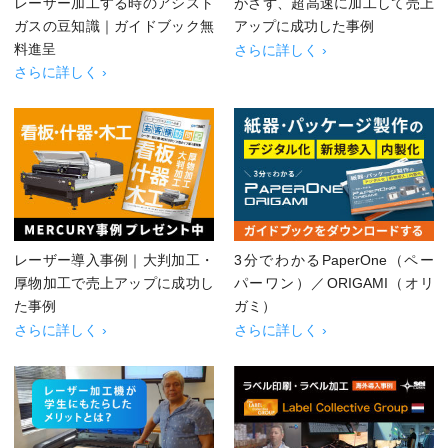
レーザー加工する時のアシスト
がさず、超高速に加工して売上
ガスの豆知識｜ガイドブック無
アップに成功した事例
料進呈
さらに詳しく ›
さらに詳しく ›
レーザー導入事例｜大判加工・
3分でわかるPaperOne（ペー
厚物加工で売上アップに成功し
パーワン）／ORIGAMI（オリ
た事例
ガミ）
さらに詳しく ›
さらに詳しく ›