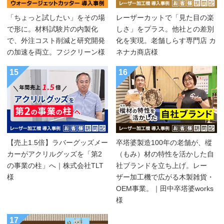
「ちょっと試したい」をその場
レーザーカットで「見た目の楽
で形に。材料試験片の内製化
しさ」をプラス。他社との差別
で、外注コスト削減と研究開発
化を実現。老舗しらす専門店 カ
の加速を両立。フジクリーン様
ネナカ商店様
15
16
【売上1.5倍】ラバーグッズメー
卒塔婆製造100年の老舗が、樅
カーがアクリルグッズを「第2
（もみ）材の特性を活かした自
の事業の柱」へ｜株式会社TLT
社ブランドを立ち上げ。レー
様
ザー加工機で広がる木製雑貨・
OEM事業。｜田中卒塔婆works
様
17