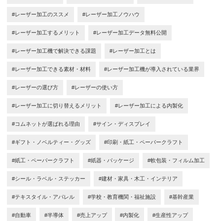
#レーザー加工のススメ
#レーザー加工ノウハウ
#レーザー加工するメリット
#レーザー加工データ無料公開
#レーザー加工機で解決できる課題
#レーザー加工とは
#レーザー加工できる素材・材料
#レーザー加工機が導入されている業界
#レーザーの選び方
#レーザーの使い方
#レーザー加工に切り替えるメリット
#レーザー加工による内製化
#コムネットが選ばれる理由
#サイン・ディスプレイ
#ギフト・ノベルティー・グッズ
#印刷・紙工・ペーパークラフト
#紙工・ペーパークラフト
#紙器・パッケージ
#軟包装・フィルム加工
#シール・ラベル・ステッカー
#建材・家具・木工・インテリア
#テキスタイル・アパレル
#学校・教育機関・福祉施設
#基幹産業
#自動車
#半導体
#売上アップ
#内製化
#生産性アップ