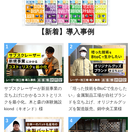
【新着】導入事例
1
2
サブスクレーザーが新規事業の
「培った技術をBtoCで生かした
立ち上げにかかるコストとリス
い」金属製品工場が自社ブラン
クを最小化。木と森の体験施設
ドを立ち上げ、オリジナルグッ
kiond（キオンド）様
ズを製造販売。錦中央工業様
3
4