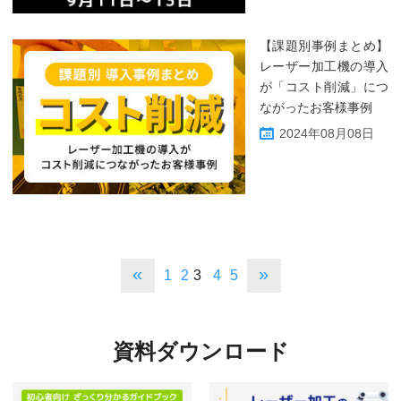
【課題別事例まとめ】
レーザー加工機の導入
が「コスト削減」につ
ながったお客様事例
2024年08月08日
«
»
1
2
3
4
5
資料ダウンロード