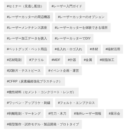
#セミナー（見逃し配信）
#レーザー入門ガイド
#レーザーカッターの周辺機器
#レーザーカッターのオプション
#レーザーメンテナンス講座
#レーザーカッターを体験できる場所
#レーザー加工データを購入
#レーザーカッターでDIY
#ペットグッズ・ペット用品
#名入れ・ロゴ入れ
#木材
#端材活用
#石材彫刻
#アクリル
#MDF
#什器
#金属
#樹脂加工
#試験片・テストピース
#イベント企画・運営
#CFRP（炭素繊維強化プラスチック）
#脆性材料（セメント・コンクリート・レンガ）
#ワッペン・アップリケ・刺繍
#フェルト・エンブクロス
#剥離彫刻・マーキング
#竹刀・木刀
#海外レーザー情報
#展示会
#模型製作・試作モデル・製品開発・プロトタイプ