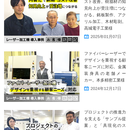
スト改善。樹脂材の知
見向上が受注増につな
がる。銘板製作、アク
リル加工、木材彫刻。
高城電子工業様
2025年01月07日
ファイバーレーザーで
デザインを重視する顧
客ニーズに対応。金属
装身具の老舗メー
カー。本多精密工業様
2024年12月17日
プロジェクトの推進力
を支える「サンプル提
案」と「具現化のス