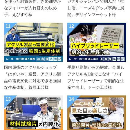
を使った雑貨製作。きめ細やか
ジナルシャンパンで掴んだ「推
なフォローが入れ替えの決め
し活」ニーズをグッズ事業に展
手。えびすや様
開。デザインマーケット様
11
12
国内屈指のアクリルショップ
手彫り彫刻からの解放。金属も
「はざいや」運営。アクリル製
アクリルも1台でこなす「ハイ
品の需要変化に対応できる強固
ブリッドレーザー」で劇的な生
な生産体制。菅原工芸様
産性向上。トージ工芸様
13
14