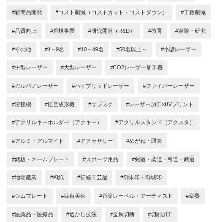
#新商品開発
#コスト削減（コストカット・コストダウン）
#工数削減
#品質向上
#新規事業
#研究開発（R&D）
#教育
#実験・研究
#その他
#1～9名
#10～49名
#50名以上～
#小型レーザー
#中型レーザー
#大型レーザー
#CO2レーザー加工機
#ガルバノレーザー
#ハイブリッドレーザー
#ファイバーレーザー
#溶接機
#圧空成形機
#サブスク
#レーザー加工×UVプリント
#アクリルキーホルダー（アクキー）
#アクリルスタンド（アクスタ）
#アルミ・アルマイト
#アクセサリー
#めがね・眼鏡
#銘板・ネームプレート
#スポーツ用品
#剣道・柔道・弓道・武道
#地場産業
#和紙
#伝統工芸品
#御朱印・御城印
#シムプレート
#舞台美術
#音楽レーベル・アーティスト
#楽器
#医薬品・医療品
#透かし技法
#金属切断
#切削加工