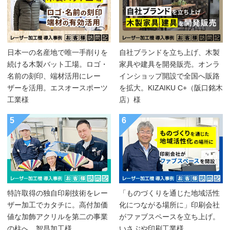
日本一の名産地で唯一手削りを
自社ブランドを立ち上げ、木製
続ける木製バット工場。ロゴ・
家具や建具を開発販売。オンラ
名前の刻印、端材活用にレー
インショップ開設で全国へ販路
ザーを活用。エスオースポーツ
を拡大。KIZAIKU C+（阪口銘木
工業様
店）様
5
6
特許取得の独自印刷技術をレー
「ものづくりを通じた地域活性
ザー加工でカタチに。高付加価
化につながる場所に」印刷会社
値な加飾アクリルを第二の事業
がファブスペースを立ち上げ。
の柱へ。智昌加工様
いさぶや印刷工業様