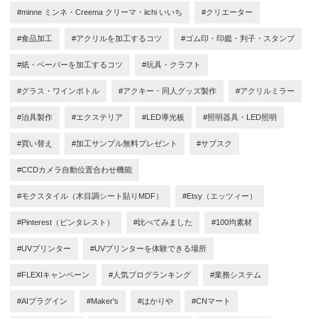
#minne ミンネ・Creema クリーマ・iichi いいち
#クリエーター
#食品加工
#アクリルを加工するコツ
#ゴム印・印鑑・判子・スタンプ
#紙・ペーパーを加工するコツ
#玩具・クラフト
#グラス・ワインボトル
#アクキー・同人グッズ製作
#アクリルミラー
#治具製作
#エクステリア
#LED導光板
#照明器具・LED照明
#買い替え
#加工サンプル無料プレゼント
#サブスク
#CCDカメラ自動位置合わせ機能
#モクスタイル（木目調シート貼りMDF）
#Etsy（エッツィー）
#Pinterest（ピンタレスト）
#比べてみました
#100均素材
#UVプリンター
#UVプリンターを体験できる場所
#FLEXIキャンペーン
#人気ブログランキング
#業務システム
#AIプラグイン
#Maker's
#はかりや
#CNマート