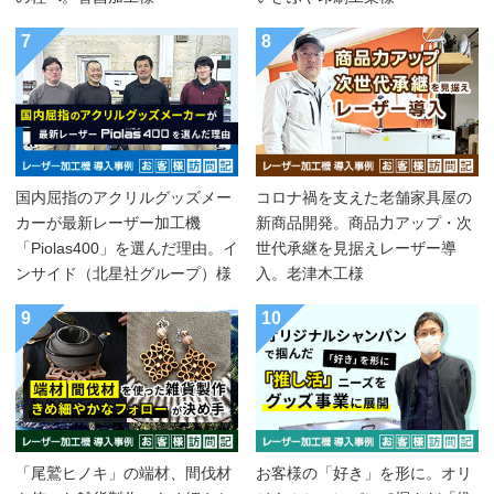
7
8
国内屈指のアクリルグッズメー
コロナ禍を支えた老舗家具屋の
カーが最新レーザー加工機
新商品開発。商品力アップ・次
「Piolas400」を選んだ理由。イ
世代承継を見据えレーザー導
ンサイド（北星社グループ）様
入。老津木工様
9
10
「尾鷲ヒノキ」の端材、間伐材
お客様の「好き」を形に。オリ