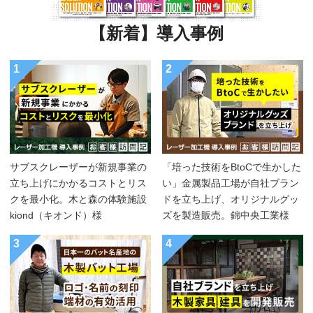
【新着】導入事例
1
2
サブスクレーザーが新規事業の
「培った技術をBtoCで生かした
立ち上げにかかるコストとリス
い」金属製品工場が自社ブラン
クを最小化。木と森の体験施設
ドを立ち上げ、オリジナルグッ
kiond（キオンド）様
ズを製造販売。錦中央工業様
3
4