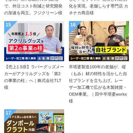
で、外注コスト削減と研究開発
化を実現。老舗しらす専門店 カ
の加速を両立。フジクリーン様
ネナカ商店様
15
16
【売上1.5倍】ラバーグッズメー
卒塔婆製造100年の老舗が、樅
カーがアクリルグッズを「第2
（もみ）材の特性を活かした自
の事業の柱」へ｜株式会社TLT
社ブランドを立ち上げ。レー
様
ザー加工機で広がる木製雑貨・
OEM事業。｜田中卒塔婆works
様
17