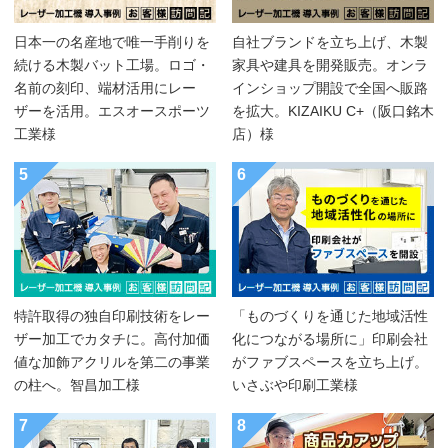
日本一の名産地で唯一手削りを
自社ブランドを立ち上げ、木製
続ける木製バット工場。ロゴ・
家具や建具を開発販売。オンラ
名前の刻印、端材活用にレー
インショップ開設で全国へ販路
ザーを活用。エスオースポーツ
を拡大。KIZAIKU C+（阪口銘木
工業様
店）様
5
6
特許取得の独自印刷技術をレー
「ものづくりを通じた地域活性
ザー加工でカタチに。高付加価
化につながる場所に」印刷会社
値な加飾アクリルを第二の事業
がファブスペースを立ち上げ。
の柱へ。智昌加工様
いさぶや印刷工業様
7
8