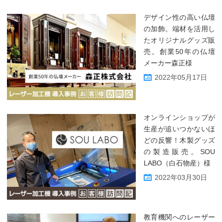
デザイン性の高い仏壇
の加飾。端材を活用し
たオリジナルグッズ販
売。創業50年の仏壇
メーカー森正様
2022年05月17日
オンラインショップが
生産が追いつかないほ
どの反響！木製グッズ
の製造販売。SOU
LABO（白石物産）様
2022年03月30日
教育機関へのレーザー