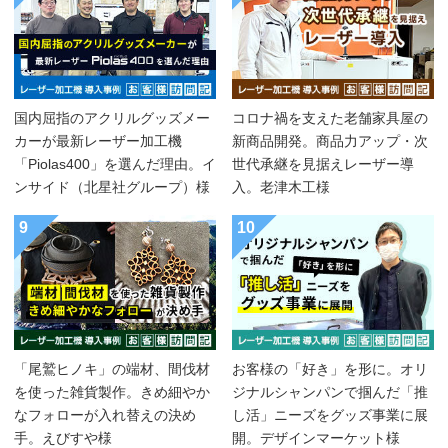
国内屈指のアクリルグッズメー
コロナ禍を支えた老舗家具屋の
カーが最新レーザー加工機
新商品開発。商品力アップ・次
「Piolas400」を選んだ理由。イ
世代承継を見据えレーザー導
ンサイド（北星社グループ）様
入。老津木工様
9
10
「尾鷲ヒノキ」の端材、間伐材
お客様の「好き」を形に。オリ
を使った雑貨製作。きめ細やか
ジナルシャンパンで掴んだ「推
なフォローが入れ替えの決め
し活」ニーズをグッズ事業に展
手。えびすや様
開。デザインマーケット様