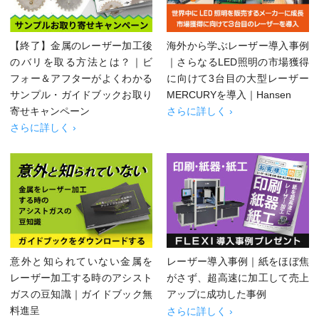
【終了】金属のレーザー加工後
海外から学ぶレーザー導入事例
のバリを取る方法とは？｜ビ
｜さらなるLED照明の市場獲得
フォー＆アフターがよくわかる
に向けて3台目の大型レーザー
サンプル・ガイドブックお取り
MERCURYを導入｜Hansen
寄せキャンペーン
さらに詳しく ›
さらに詳しく ›
意外と知られていない金属を
レーザー導入事例｜紙をほぼ焦
レーザー加工する時のアシスト
がさず、超高速に加工して売上
ガスの豆知識｜ガイドブック無
アップに成功した事例
料進呈
さらに詳しく ›