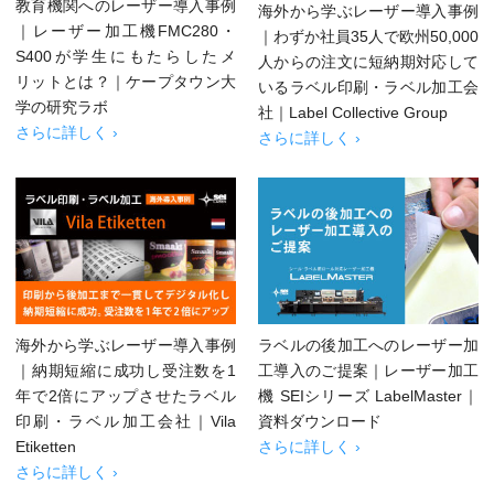
教育機関へのレーザー導入事例
海外から学ぶレーザー導入事例
｜レーザー加工機FMC280・
｜わずか社員35人で欧州50,000
S400が学生にもたらしたメ
人からの注文に短納期対応して
リットとは？｜ケープタウン大
いるラベル印刷・ラベル加工会
学の研究ラボ
社｜Label Collective Group
さらに詳しく ›
さらに詳しく ›
海外から学ぶレーザー導入事例
ラベルの後加工へのレーザー加
｜納期短縮に成功し受注数を1
工導入のご提案｜レーザー加工
年で2倍にアップさせたラベル
機 SEIシリーズ LabelMaster｜
印刷・ラベル加工会社｜Vila
資料ダウンロード
Etiketten
さらに詳しく ›
さらに詳しく ›