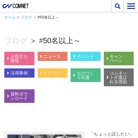
ホーム
＞
ブログ
＞ #50名以上～
ブログ
＞ #50名以上～
お役立ち
ニュース
イベント
キャン
情報
ペーン
活用事例
メディア
ものづく
コムネッ
り応援
トが選ば
れる理由
資料ダウ
ンロード
「ちょっと試したい」