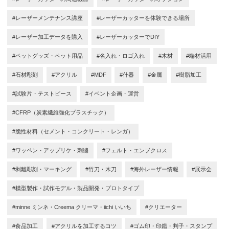
#レーザーメンテナンス講座
#レーザーカッターを体験できる場所
#レーザー加工データを購入
#レーザーカッターでDIY
#ペットグッズ・ペット用品
#名入れ・ロゴ入れ
#木材
#端材活用
#石材彫刻
#アクリル
#MDF
#什器
#金属
#樹脂加工
#試験片・テストピース
#イベント企画・運営
#CFRP（炭素繊維強化プラスチック）
#脆性材料（セメント・コンクリート・レンガ）
#ワッペン・アップリケ・刺繍
#フェルト・エンブクロス
#剥離彫刻・マーキング
#竹刀・木刀
#海外レーザー情報
#展示会
#模型製作・試作モデル・製品開発・プロトタイプ
#minne ミンネ・Creema クリーマ・iichi いいち
#クリエーター
#食品加工
#アクリルを加工するコツ
#ゴム印・印鑑・判子・スタンプ