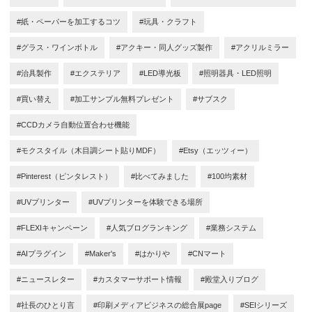
#紙・ペーパーを加工するコツ
#玩具・クラフト
#グラス・ワインボトル
#アクキー・同人グッズ製作
#アクリルミラー
#治具製作
#エクステリア
#LED導光板
#照明器具・LED照明
#買い替え
#加工サンプル無料プレゼント
#サブスク
#CCDカメラ自動位置合わせ機能
#モクスタイル（木目調シート貼りMDF）
#Etsy（エッツィー）
#Pinterest（ピンタレスト）
#比べてみました
#100均素材
#UVプリンター
#UVプリンターを体験できる場所
#FLEXIキャンペーン
#人気ブログランキング
#業務システム
#AIプラグイン
#Maker's
#はかりや
#CNマート
#ニュースレター
#カスタマーサポート情報
#殿堂入りブログ
#社長のひとり言
#印刷メディアビジネスの総合展page
#SEIシリーズ