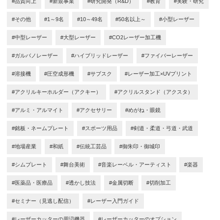
#品質向上
#新規事業
#研究開発（R&D）
#教育
#実験・研究
#その他
#1～9名
#10～49名
#50名以上～
#小型レーザー
#中型レーザー
#大型レーザー
#CO2レーザー加工機
#ガルバノレーザー
#ハイブリッドレーザー
#ファイバーレーザー
#溶接機
#圧空成形機
#サブスク
#レーザー加工×UVプリント
#アクリルキーホルダー（アクキー）
#アクリルスタンド（アクスタ）
#アルミ・アルマイト
#アクセサリー
#めがね・眼鏡
#銘板・ネームプレート
#スポーツ用品
#剣道・柔道・弓道・武道
#地場産業
#和紙
#伝統工芸品
#御朱印・御城印
#シムプレート
#舞台美術
#音楽レーベル・アーティスト
#楽器
#医薬品・医療品
#透かし技法
#金属切断
#切削加工
#セミナー（見逃し配信）
#レーザー入門ガイド
#レーザーカッターの周辺機器
#レーザーカッターのオプション