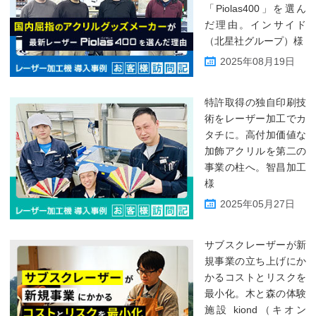
「Piolas400」を選ん
だ理由。インサイド
（北星社グループ）様
2025年08月19日
特許取得の独自印刷技
術をレーザー加工でカ
タチに。高付加価値な
加飾アクリルを第二の
事業の柱へ。智昌加工
様
2025年05月27日
サブスクレーザーが新
規事業の立ち上げにか
かるコストとリスクを
最小化。木と森の体験
施設 kiond（キオン