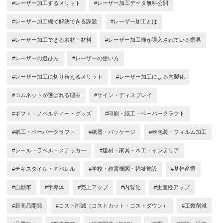
#レーザー加工するメリット
#レーザー加工データ無料公開
#レーザー加工機で解決できる課題
#レーザー加工とは
#レーザー加工できる素材・材料
#レーザー加工機が導入されている業界
#レーザーの選び方
#レーザーの使い方
#レーザー加工に切り替えるメリット
#レーザー加工による内製化
#コムネットが選ばれる理由
#サイン・ディスプレイ
#ギフト・ノベルティー・グッズ
#印刷・紙工・ペーパークラフト
#紙工・ペーパークラフト
#紙器・パッケージ
#軟包装・フィルム加工
#シール・ラベル・ステッカー
#建材・家具・木工・インテリア
#テキスタイル・アパレル
#学校・教育機関・福祉施設
#基幹産業
#自動車
#半導体
#売上アップ
#内製化
#生産性アップ
#新商品開発
#コスト削減（コストカット・コストダウン）
#工数削減