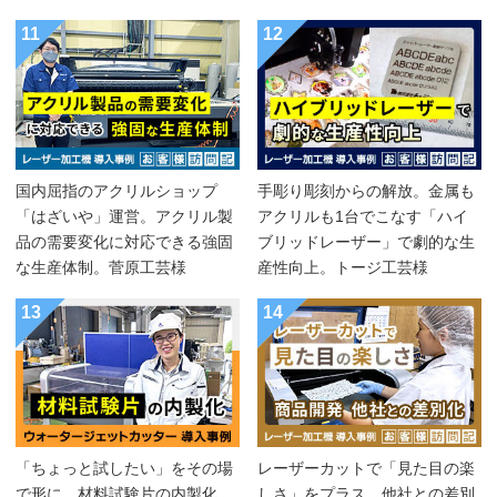
11
12
国内屈指のアクリルショップ
手彫り彫刻からの解放。金属も
「はざいや」運営。アクリル製
アクリルも1台でこなす「ハイ
品の需要変化に対応できる強固
ブリッドレーザー」で劇的な生
な生産体制。菅原工芸様
産性向上。トージ工芸様
13
14
「ちょっと試したい」をその場
レーザーカットで「見た目の楽
で形に。材料試験片の内製化
しさ」をプラス。他社との差別