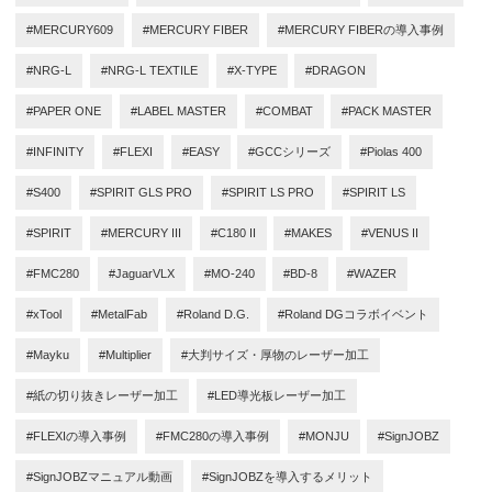
#MERCURY609
#MERCURY FIBER
#MERCURY FIBERの導入事例
#NRG-L
#NRG-L TEXTILE
#X-TYPE
#DRAGON
#PAPER ONE
#LABEL MASTER
#COMBAT
#PACK MASTER
#INFINITY
#FLEXI
#EASY
#GCCシリーズ
#Piolas 400
#S400
#SPIRIT GLS PRO
#SPIRIT LS PRO
#SPIRIT LS
#SPIRIT
#MERCURY III
#C180 II
#MAKES
#VENUS II
#FMC280
#JaguarVLX
#MO-240
#BD-8
#WAZER
#xTool
#MetalFab
#Roland D.G.
#Roland DGコラボイベント
#Mayku
#Multiplier
#大判サイズ・厚物のレーザー加工
#紙の切り抜きレーザー加工
#LED導光板レーザー加工
#FLEXIの導入事例
#FMC280の導入事例
#MONJU
#SignJOBZ
#SignJOBZマニュアル動画
#SignJOBZを導入するメリット