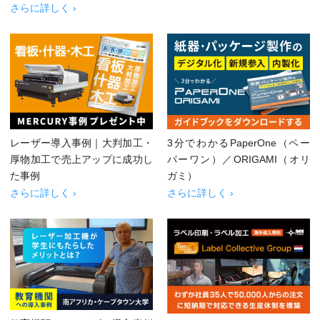
さらに詳しく ›
レーザー導入事例｜大判加工・
3分でわかるPaperOne（ペー
厚物加工で売上アップに成功し
パーワン）／ORIGAMI（オリ
た事例
ガミ）
さらに詳しく ›
さらに詳しく ›