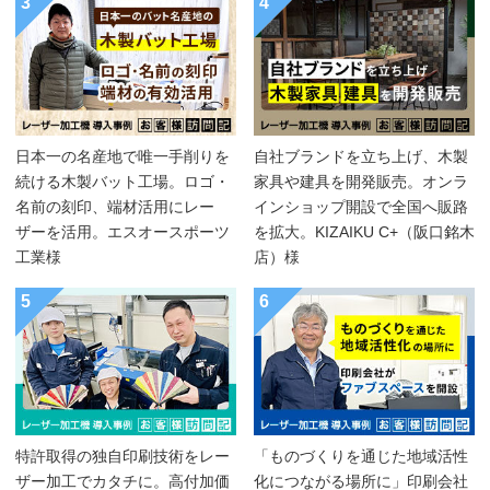
3
4
日本一の名産地で唯一手削りを
自社ブランドを立ち上げ、木製
続ける木製バット工場。ロゴ・
家具や建具を開発販売。オンラ
名前の刻印、端材活用にレー
インショップ開設で全国へ販路
ザーを活用。エスオースポーツ
を拡大。KIZAIKU C+（阪口銘木
工業様
店）様
5
6
特許取得の独自印刷技術をレー
「ものづくりを通じた地域活性
ザー加工でカタチに。高付加価
化につながる場所に」印刷会社