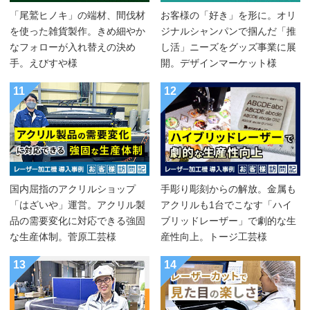
「尾鷲ヒノキ」の端材、間伐材
お客様の「好き」を形に。オリ
を使った雑貨製作。きめ細やか
ジナルシャンパンで掴んだ「推
なフォローが入れ替えの決め
し活」ニーズをグッズ事業に展
手。えびすや様
開。デザインマーケット様
11
12
国内屈指のアクリルショップ
手彫り彫刻からの解放。金属も
「はざいや」運営。アクリル製
アクリルも1台でこなす「ハイ
品の需要変化に対応できる強固
ブリッドレーザー」で劇的な生
な生産体制。菅原工芸様
産性向上。トージ工芸様
13
14