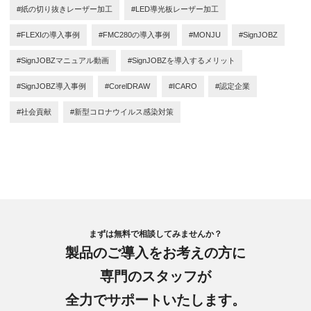
#紙の切り抜きレーザー加工
#LED導光板レーザー加工
#FLEXIの導入事例
#FMC280の導入事例
#MONJU
#SignJOBZ
#SignJOBZマニュアル動画
#SignJOBZを導入するメリット
#SignJOBZ導入事例
#CorelDRAW
#ICARO
#認定企業
#社会貢献
#新型コロナウイルス感染対策
まずは無料で相談してみませんか？
製品のご導入をお考えの方に
専門のスタッフが
全力でサポートいたします。