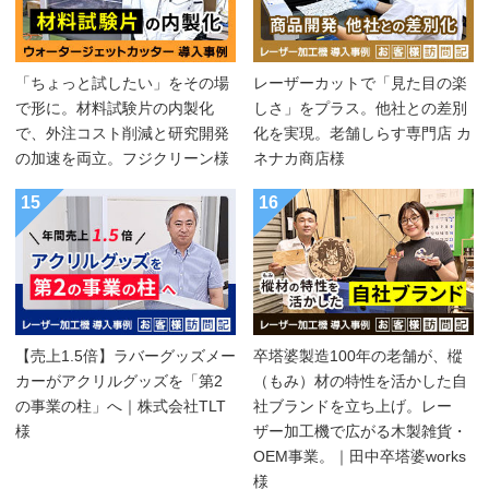
「ちょっと試したい」をその場
レーザーカットで「見た目の楽
で形に。材料試験片の内製化
しさ」をプラス。他社との差別
で、外注コスト削減と研究開発
化を実現。老舗しらす専門店 カ
の加速を両立。フジクリーン様
ネナカ商店様
15
16
【売上1.5倍】ラバーグッズメー
卒塔婆製造100年の老舗が、樅
カーがアクリルグッズを「第2
（もみ）材の特性を活かした自
の事業の柱」へ｜株式会社TLT
社ブランドを立ち上げ。レー
様
ザー加工機で広がる木製雑貨・
OEM事業。｜田中卒塔婆works
様