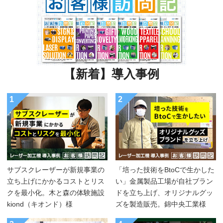
【新着】導入事例
1
2
サブスクレーザーが新規事業の
「培った技術をBtoCで生かした
立ち上げにかかるコストとリス
い」金属製品工場が自社ブラン
クを最小化。木と森の体験施設
ドを立ち上げ、オリジナルグッ
kiond（キオンド）様
ズを製造販売。錦中央工業様