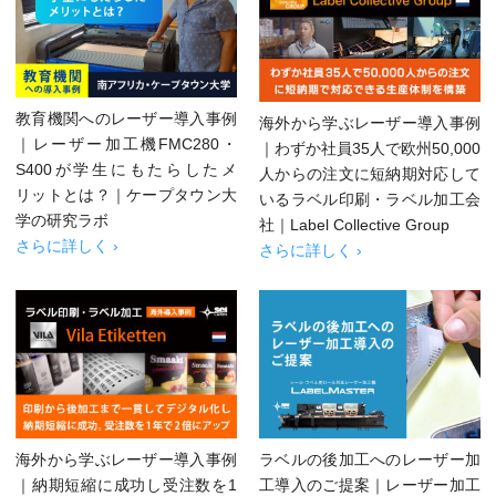
教育機関へのレーザー導入事例
海外から学ぶレーザー導入事例
｜レーザー加工機FMC280・
｜わずか社員35人で欧州50,000
S400が学生にもたらしたメ
人からの注文に短納期対応して
リットとは？｜ケープタウン大
いるラベル印刷・ラベル加工会
学の研究ラボ
社｜Label Collective Group
さらに詳しく ›
さらに詳しく ›
海外から学ぶレーザー導入事例
ラベルの後加工へのレーザー加
｜納期短縮に成功し受注数を1
工導入のご提案｜レーザー加工