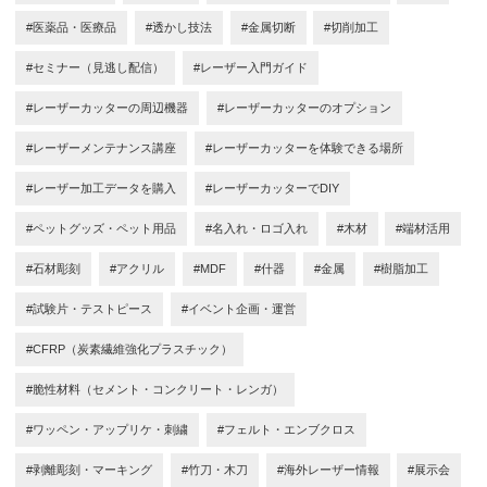
#医薬品・医療品
#透かし技法
#金属切断
#切削加工
#セミナー（見逃し配信）
#レーザー入門ガイド
#レーザーカッターの周辺機器
#レーザーカッターのオプション
#レーザーメンテナンス講座
#レーザーカッターを体験できる場所
#レーザー加工データを購入
#レーザーカッターでDIY
#ペットグッズ・ペット用品
#名入れ・ロゴ入れ
#木材
#端材活用
#石材彫刻
#アクリル
#MDF
#什器
#金属
#樹脂加工
#試験片・テストピース
#イベント企画・運営
#CFRP（炭素繊維強化プラスチック）
#脆性材料（セメント・コンクリート・レンガ）
#ワッペン・アップリケ・刺繍
#フェルト・エンブクロス
#剥離彫刻・マーキング
#竹刀・木刀
#海外レーザー情報
#展示会