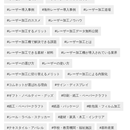
#レーザー導入事例
#海外レーザー導入事例
#レーザー加工道場
#レーザー加工のススメ
#レーザー加工ノウハウ
#レーザー加工するメリット
#レーザー加工データ無料公開
#レーザー加工機で解決できる課題
#レーザー加工とは
#レーザー加工できる素材・材料
#レーザー加工機が導入されている業界
#レーザーの選び方
#レーザーの使い方
#レーザー加工に切り替えるメリット
#レーザー加工による内製化
#コムネットが選ばれる理由
#サイン・ディスプレイ
#ギフト・ノベルティー・グッズ
#印刷・紙工・ペーパークラフト
#紙工・ペーパークラフト
#紙器・パッケージ
#軟包装・フィルム加工
#シール・ラベル・ステッカー
#建材・家具・木工・インテリア
#テキスタイル・アパレル
#学校・教育機関・福祉施設
#基幹産業