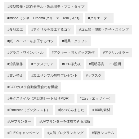
#模型製作・試作モデル・製品開発・プロトタイプ
#minne ミンネ・Creema クリーマ・iichi いいち
#クリエーター
#食品加工
#アクリルを加工するコツ
#ゴム印・印鑑・判子・スタンプ
#紙・ペーパーを加工するコツ
#玩具・クラフト
#グラス・ワインボトル
#アクキー・同人グッズ製作
#アクリルミラー
#治具製作
#エクステリア
#LED導光板
#照明器具・LED照明
#買い替え
#加工サンプル無料プレゼント
#サブスク
#CCDカメラ自動位置合わせ機能
#モクスタイル（木目調シート貼りMDF）
#Etsy（エッツィー）
#Pinterest（ピンタレスト）
#比べてみました
#100均素材
#UVプリンター
#UVプリンターを体験できる場所
#FLEXIキャンペーン
#人気ブログランキング
#業務システム