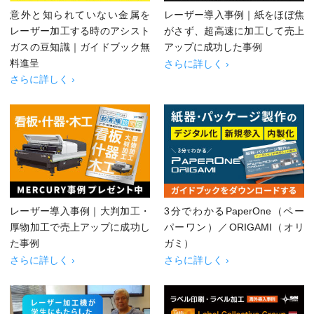
意外と知られていない金属を
レーザー導入事例｜紙をほぼ焦
レーザー加工する時のアシスト
がさず、超高速に加工して売上
ガスの豆知識｜ガイドブック無
アップに成功した事例
料進呈
さらに詳しく ›
さらに詳しく ›
レーザー導入事例｜大判加工・
3分でわかるPaperOne（ペー
厚物加工で売上アップに成功し
パーワン）／ORIGAMI（オリ
た事例
ガミ）
さらに詳しく ›
さらに詳しく ›