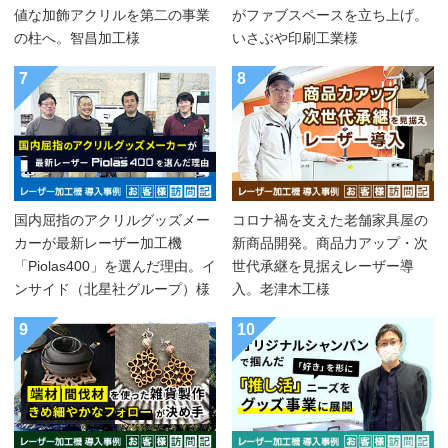
値な加飾アクリルを第二の事業
がファブスペースを立ち上げ。
の柱へ。智昌加工様
いさぶや印刷工業様
7
8
国内屈指のアクリルグッズメー
コロナ禍を支えた老舗家具屋の
カーが最新レーザー加工機
新商品開発。商品力アップ・次
「Piolas400」を選んだ理由。イ
世代承継を見据えレーザー導
ンサイド（北星社グループ）様
入。老津木工様
9
10