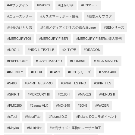
#AIプラグイン
#Maker's
#はかりや
#CNマート
#ニュースレター
#カスタマーサポート情報
#殿堂入りブログ
#社長のひとり言
#印刷メディアビジネスの総合展page
#SEIシリーズ
#MERCURY609
#MERCURY FIBER
#MERCURY FIBERの導入事例
#NRG-L
#NRG-L TEXTILE
#X-TYPE
#DRAGON
#PAPER ONE
#LABEL MASTER
#COMBAT
#PACK MASTER
#INFINITY
#FLEXI
#EASY
#GCCシリーズ
#Piolas 400
#S400
#SPIRIT GLS PRO
#SPIRIT LS PRO
#SPIRIT LS
#SPIRIT
#MERCURY III
#C180 II
#MAKES
#VENUS II
#FMC280
#JaguarVLX
#MO-240
#BD-8
#WAZER
#xTool
#MetalFab
#Roland D.G.
#Roland DGコラボイベント
#Mayku
#Multiplier
#大判サイズ・厚物のレーザー加工