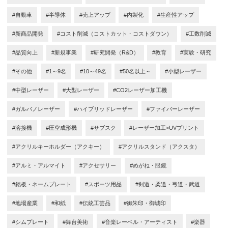
#自動車
#半導体
#売上アップ
#内製化
#生産性アップ
#新商品開発
#コスト削減（コストカット・コストダウン）
#工数削減
#品質向上
#新規事業
#研究開発（R&D）
#教育
#実験・研究
#その他
#1～9名
#10～49名
#50名以上～
#小型レーザー
#中型レーザー
#大型レーザー
#CO2レーザー加工機
#ガルバノレーザー
#ハイブリッドレーザー
#ファイバーレーザー
#溶接機
#圧空成形機
#サブスク
#レーザー加工×UVプリント
#アクリルキーホルダー（アクキー）
#アクリルスタンド（アクスタ）
#アルミ・アルマイト
#アクセサリー
#めがね・眼鏡
#銘板・ネームプレート
#スポーツ用品
#剣道・柔道・弓道・武道
#地場産業
#和紙
#伝統工芸品
#御朱印・御城印
#シムプレート
#舞台美術
#音楽レーベル・アーティスト
#楽器