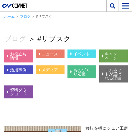
ホーム
＞
ブログ
＞ #サブスク
ブログ
＞ #サブスク
お役立ち
ニュース
イベント
キャン
情報
ペーン
活用事例
メディア
ものづく
コムネッ
り応援
トが選ば
れる理由
資料ダウ
ンロード
移転を機にシェア工房