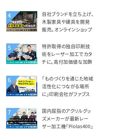
印、端材活用にレーザー
を活用。エスオースポーツ
自社ブランドを立ち上げ、
4
工業様
木製家具や建具を開発
販売。オンラインショップ
開設で全国へ販路を拡
大。KIZAIKU C+（阪口銘
特許取得の独自印刷技
5
木店）様
術をレーザー加工でカタ
チに。高付加価値な加飾
アクリルを第二の事業の
柱へ。智昌加工様
「ものづくりを通じた地域
6
活性化につながる場所
に」印刷会社がファブス
ペースを立ち上げ。いさぶ
や印刷工業様
国内屈指のアクリルグッ
7
ズメーカーが最新レー
ザー加工機「Piolas400」
を選んだ理由。インサイド