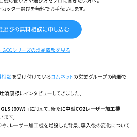
加工機の使い方や選び方をプロに聞きたい方へ。
ーカッター選びを無料でお手伝いします。
機選びの無料相談に申し込む
 GCCシリーズの製品情報を見る
料相談
を受け付けている
コムネット
の営業グループの磯野で
 辻清康様にインタビューしてきました。
GLS（60W）」
に加えて、新たに
中型CO2レーザー加工機
います。
りや、レーザー加工機を増設した背景、導入後の変化について