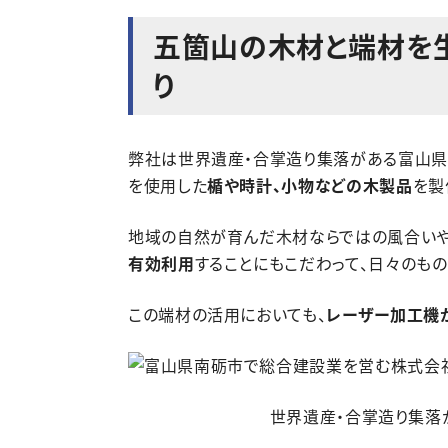
五箇山の木材と端材を
り
弊社は世界遺産・合掌造り集落がある富山県
を使用した
楯や時計、小物などの木製品
を製
地域の自然が育んだ木材ならではの風合いや
有効利用
することにもこだわって、日々のもの
この端材の活用においても、
レーザー加工機
世界遺産・合掌造り集落