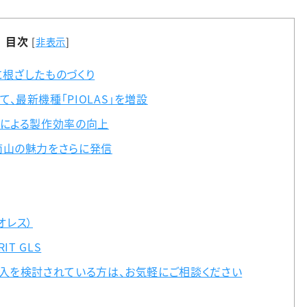
目次
[
非表示
]
根ざしたものづくり
最新機種「PIOLAS」を増設
けによる製作効率の向上
箇山の魅力をさらに発信
オレス）
IT GLS
入を検討されている方は、お気軽にご相談ください