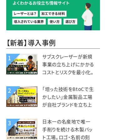
【新着】導入事例
サブスクレーザーが新規
1
事業の立ち上げにかかる
コストとリスクを最小化。
木と森の体験施設
kiond（キオンド）様
「培った技術をBtoCで生
2
かしたい」金属製品工場
が自社ブランドを立ち上
げ、オリジナルグッズを製
造販売。錦中央工業様
日本一の名産地で唯一
3
手削りを続ける木製バッ
ト工場。ロゴ・名前の刻