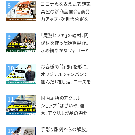
（北星社グループ）様
コロナ禍を支えた老舗家
8
具屋の新商品開発。商品
力アップ・次世代承継を
見据えレーザー導入。老
津木工様
「尾鷲ヒノキ」の端材、間
9
伐材を使った雑貨製作。
きめ細やかなフォローが
入れ替えの決め手。えび
すや様
お客様の「好き」を形に。
10
オリジナルシャンパンで
掴んだ「推し活」ニーズを
グッズ事業に展開。デザ
インマーケット様
国内屈指のアクリル
11
ショップ「はざいや」運
営。アクリル製品の需要
変化に対応できる強固な
生産体制。菅原工芸様
手彫り彫刻からの解放。
12