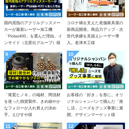
国内屈指のアクリルグッズメー
コロナ禍を支えた老舗家具屋の
カーが最新レーザー加工機
新商品開発。商品力アップ・次
「Piolas400」を選んだ理由。イ
世代承継を見据えレーザー導
ンサイド（北星社グループ）様
入。老津木工様
9
10
「尾鷲ヒノキ」の端材、間伐材
お客様の「好き」を形に。オリ
を使った雑貨製作。きめ細やか
ジナルシャンパンで掴んだ「推
なフォローが入れ替えの決め
し活」ニーズをグッズ事業に展
手。えびすや様
開。デザインマーケット様
11
12