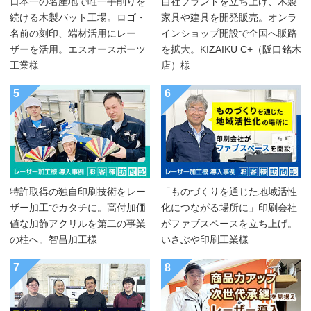
日本一の名産地で唯一手削りを
自社ブランドを立ち上げ、木製
続ける木製バット工場。ロゴ・
家具や建具を開発販売。オンラ
名前の刻印、端材活用にレー
インショップ開設で全国へ販路
ザーを活用。エスオースポーツ
を拡大。KIZAIKU C+（阪口銘木
工業様
店）様
5
6
特許取得の独自印刷技術をレー
「ものづくりを通じた地域活性
ザー加工でカタチに。高付加価
化につながる場所に」印刷会社
値な加飾アクリルを第二の事業
がファブスペースを立ち上げ。
の柱へ。智昌加工様
いさぶや印刷工業様
7
8