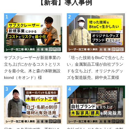
【新着】導入事例
1
2
サブスクレーザーが新規事業の
「培った技術をBtoCで生かした
立ち上げにかかるコストとリス
い」金属製品工場が自社ブラン
クを最小化。木と森の体験施設
ドを立ち上げ、オリジナルグッ
kiond（キオンド）様
ズを製造販売。錦中央工業様
3
4