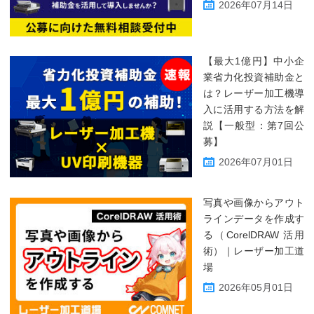
2026年07月14日
【最大1億円】中小企
業省力化投資補助金と
は？レーザー加工機導
入に活用する方法を解
説【一般型：第7回公
募】
2026年07月01日
写真や画像からアウト
ラインデータを作成す
る（CorelDRAW 活用
術）｜レーザー加工道
場
2026年05月01日