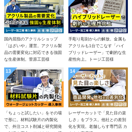
国内屈指のアクリルショップ
手彫り彫刻からの解放。金属も
「はざいや」運営。アクリル製
アクリルも1台でこなす「ハイ
品の需要変化に対応できる強固
ブリッドレーザー」で劇的な生
な生産体制。菅原工芸様
産性向上。トージ工芸様
13
14
「ちょっと試したい」をその場
レーザーカットで「見た目の楽
で形に。材料試験片の内製化
しさ」をプラス。他社との差別
で、外注コスト削減と研究開発
化を実現。老舗しらす専門店 カ