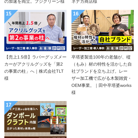
の加速を両立。フジクリーン様
ネナカ商店様
15
16
【売上1.5倍】ラバーグッズメー
卒塔婆製造100年の老舗が、樅
カーがアクリルグッズを「第2
（もみ）材の特性を活かした自
の事業の柱」へ｜株式会社TLT
社ブランドを立ち上げ。レー
様
ザー加工機で広がる木製雑貨・
OEM事業。｜田中卒塔婆works
様
17