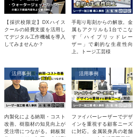
【採択校限定】DXハイス
手彫り彫刻からの解放。金
クールの経費支援を活用し
属もアクリルも1台でこな
てデジタル工作機械を導入
す「ハイブリッドレー
してみませんか？
ザー」で劇的な生産性向
上。トージ工芸様
活用事例
活用事例
内製化による納期・コスト
ファイバーレーザーでデザ
改善。樹脂材の知見向上が
インを重視する顧客ニーズ
受注増につながる。銘板製
に対応。金属装身具の老舗