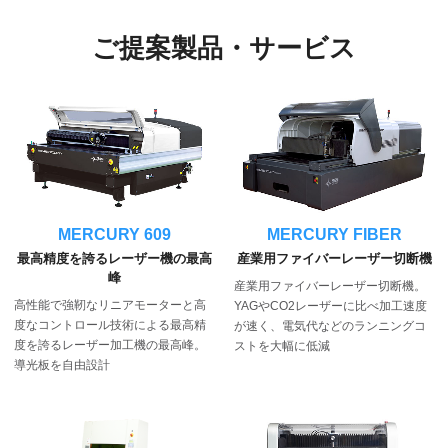
ご提案製品・サービス
MERCURY 609
MERCURY FIBER
最高精度を誇るレーザー機の最高
産業用ファイバーレーザー切断機
峰
産業用ファイバーレーザー切断機。
高性能で強靭なリニアモーターと高
YAGやCO2レーザーに比べ加工速度
度なコントロール技術による最高精
が速く、電気代などのランニングコ
度を誇るレーザー加工機の最高峰。
ストを大幅に低減
導光板を自由設計