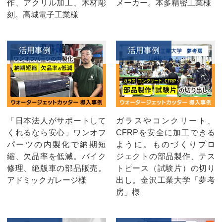
作、アクリル加工、木材彫
メーカー。本多精密工業様
刻。高城電子工業様
活用事例
活用事例
「日本法人がサポートして
ガラスやコンクリート、
くれるなら安心」ワンオフ
CFRPを安全に加工できる
パーツの内製化で納期短
ように。ものづくりプロ
縮、欠品率を低減。バイク
ジェクトの部品製作、テス
修理、絶版車の部品販売。
トピース（試験片）の切り
アドミックガレージ様
出し。金沢工業大学「夢考
房」様