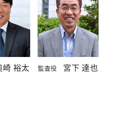
奥崎 裕太
宮下 達也
監査役