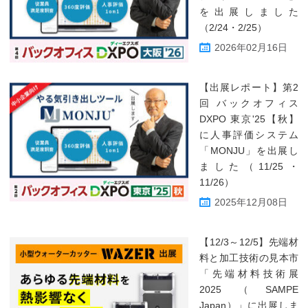
を出展しました
（2/24・2/25）
2026年02月16日
【出展レポート】第2
回 バックオフィス
DXPO 東京'25【秋】
に人事評価システム
「MONJU」を出展し
ました（11/25・
11/26）
2025年12月08日
【12/3～12/5】先端材
料と加工技術の見本市
「先端材料技術展
2025（SAMPE
Japan）」に出展しま