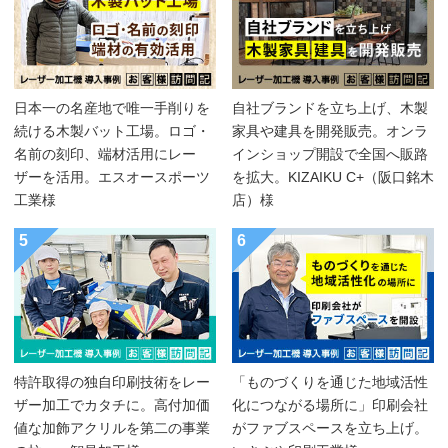
日本一の名産地で唯一手削りを
自社ブランドを立ち上げ、木製
続ける木製バット工場。ロゴ・
家具や建具を開発販売。オンラ
名前の刻印、端材活用にレー
インショップ開設で全国へ販路
ザーを活用。エスオースポーツ
を拡大。KIZAIKU C+（阪口銘木
工業様
店）様
5
6
特許取得の独自印刷技術をレー
「ものづくりを通じた地域活性
ザー加工でカタチに。高付加価
化につながる場所に」印刷会社
値な加飾アクリルを第二の事業
がファブスペースを立ち上げ。