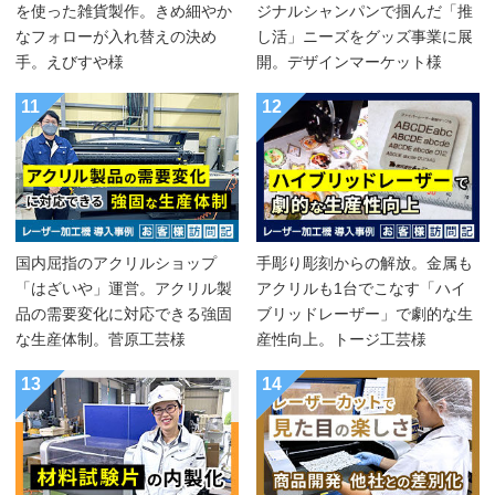
を使った雑貨製作。きめ細やか
ジナルシャンパンで掴んだ「推
なフォローが入れ替えの決め
し活」ニーズをグッズ事業に展
手。えびすや様
開。デザインマーケット様
11
12
国内屈指のアクリルショップ
手彫り彫刻からの解放。金属も
「はざいや」運営。アクリル製
アクリルも1台でこなす「ハイ
品の需要変化に対応できる強固
ブリッドレーザー」で劇的な生
な生産体制。菅原工芸様
産性向上。トージ工芸様
13
14