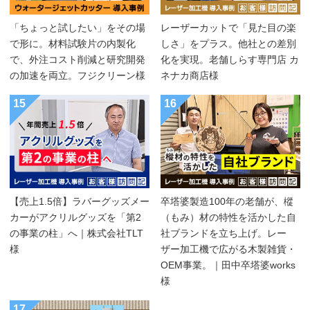
「ちょっと試したい」をその場
レーザーカットで「見た目の楽
で形に。材料試験片の内製化
しさ」をプラス。他社との差別
で、外注コスト削減と研究開発
化を実現。老舗しらす専門店 カ
の加速を両立。フジクリーン様
ネナカ商店様
15
16
【売上1.5倍】ラバーグッズメー
卒塔婆製造100年の老舗が、樅
カーがアクリルグッズを「第2
（もみ）材の特性を活かした自
の事業の柱」へ｜株式会社TLT
社ブランドを立ち上げ。レー
様
ザー加工機で広がる木製雑貨・
OEM事業。｜田中卒塔婆works
様
17