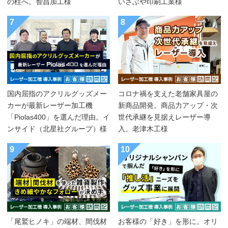
の柱へ。智昌加工様
いさぶや印刷工業様
7
8
国内屈指のアクリルグッズメー
コロナ禍を支えた老舗家具屋の
カーが最新レーザー加工機
新商品開発。商品力アップ・次
「Piolas400」を選んだ理由。イ
世代承継を見据えレーザー導
ンサイド（北星社グループ）様
入。老津木工様
9
10
「尾鷲ヒノキ」の端材、間伐材
お客様の「好き」を形に。オリ