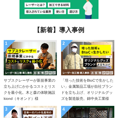
【新着】導入事例
1
2
サブスクレーザーが新規事業の
「培った技術をBtoCで生かした
立ち上げにかかるコストとリス
い」金属製品工場が自社ブラン
クを最小化。木と森の体験施設
ドを立ち上げ、オリジナルグッ
kiond（キオンド）様
ズを製造販売。錦中央工業様
3
4