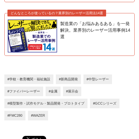
どんなところが使っているの？業界別のレーザー活用法14選
製造業の「お悩みあるある」を一発
解決。業界別のレーザー活用事例14
選
#学校・教育機関・福祉施設
#新商品開発
#中型レーザー
#ファイバーレーザー
#金属
#展示会
#模型製作・試作モデル・製品開発・プロトタイプ
#GCCシリーズ
#FMC280
#WAZER