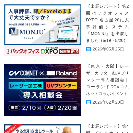
【出展レポート】第2
回バックオフィス
DXPO 名古屋'26に人
事評価システム
「MONJU」を出展し
ました（5/19・5/20）
2026年05月25日
【東京・大阪】レー
ザーカッター&UVプリ
ンター導入相談会｜
ローランドDG×コム
ネットコラボイベント
2026年02月20日
【出展レポート】第4
回 バックオフィス