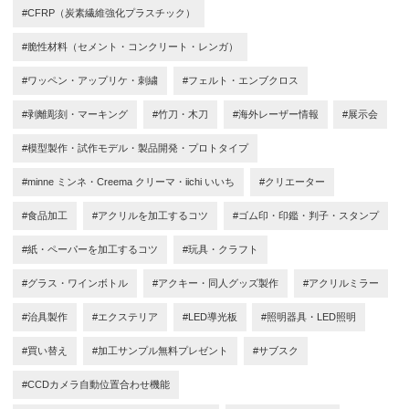
#CFRP（炭素繊維強化プラスチック）
#脆性材料（セメント・コンクリート・レンガ）
#ワッペン・アップリケ・刺繍
#フェルト・エンブクロス
#剥離彫刻・マーキング
#竹刀・木刀
#海外レーザー情報
#展示会
#模型製作・試作モデル・製品開発・プロトタイプ
#minne ミンネ・Creema クリーマ・iichi いいち
#クリエーター
#食品加工
#アクリルを加工するコツ
#ゴム印・印鑑・判子・スタンプ
#紙・ペーパーを加工するコツ
#玩具・クラフト
#グラス・ワインボトル
#アクキー・同人グッズ製作
#アクリルミラー
#治具製作
#エクステリア
#LED導光板
#照明器具・LED照明
#買い替え
#加工サンプル無料プレゼント
#サブスク
#CCDカメラ自動位置合わせ機能