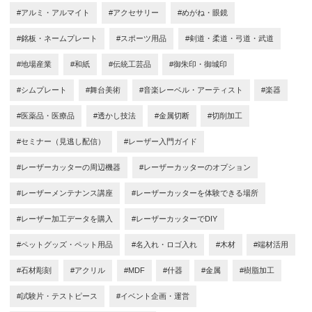
#アルミ・アルマイト
#アクセサリー
#めがね・眼鏡
#銘板・ネームプレート
#スポーツ用品
#剣道・柔道・弓道・武道
#地場産業
#和紙
#伝統工芸品
#御朱印・御城印
#シムプレート
#舞台美術
#音楽レーベル・アーティスト
#楽器
#医薬品・医療品
#透かし技法
#金属切断
#切削加工
#セミナー（見逃し配信）
#レーザー入門ガイド
#レーザーカッターの周辺機器
#レーザーカッターのオプション
#レーザーメンテナンス講座
#レーザーカッターを体験できる場所
#レーザー加工データを購入
#レーザーカッターでDIY
#ペットグッズ・ペット用品
#名入れ・ロゴ入れ
#木材
#端材活用
#石材彫刻
#アクリル
#MDF
#什器
#金属
#樹脂加工
#試験片・テストピース
#イベント企画・運営