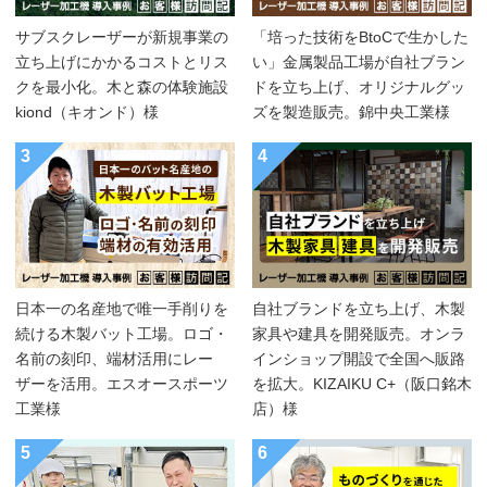
サブスクレーザーが新規事業の
「培った技術をBtoCで生かした
立ち上げにかかるコストとリス
い」金属製品工場が自社ブラン
クを最小化。木と森の体験施設
ドを立ち上げ、オリジナルグッ
kiond（キオンド）様
ズを製造販売。錦中央工業様
3
4
日本一の名産地で唯一手削りを
自社ブランドを立ち上げ、木製
続ける木製バット工場。ロゴ・
家具や建具を開発販売。オンラ
名前の刻印、端材活用にレー
インショップ開設で全国へ販路
ザーを活用。エスオースポーツ
を拡大。KIZAIKU C+（阪口銘木
工業様
店）様
5
6