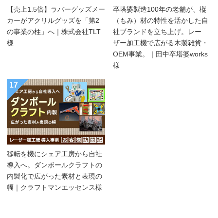
【売上1.5倍】ラバーグッズメー
卒塔婆製造100年の老舗が、樅
カーがアクリルグッズを「第2
（もみ）材の特性を活かした自
の事業の柱」へ｜株式会社TLT
社ブランドを立ち上げ。レー
様
ザー加工機で広がる木製雑貨・
OEM事業。｜田中卒塔婆works
様
17
移転を機にシェア工房から自社
導入へ。ダンボールクラフトの
内製化で広がった素材と表現の
幅｜クラフトマンエッセンス様