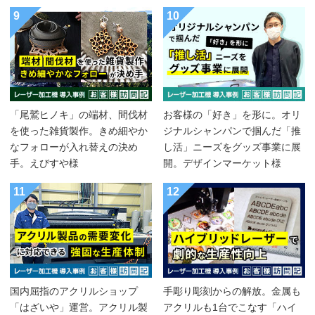
9
10
「尾鷲ヒノキ」の端材、間伐材
お客様の「好き」を形に。オリ
を使った雑貨製作。きめ細やか
ジナルシャンパンで掴んだ「推
なフォローが入れ替えの決め
し活」ニーズをグッズ事業に展
手。えびすや様
開。デザインマーケット様
11
12
国内屈指のアクリルショップ
手彫り彫刻からの解放。金属も
「はざいや」運営。アクリル製
アクリルも1台でこなす「ハイ