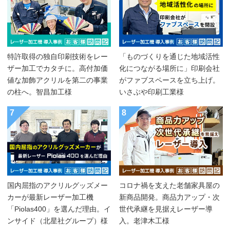
特許取得の独自印刷技術をレー
「ものづくりを通じた地域活性
ザー加工でカタチに。高付加価
化につながる場所に」印刷会社
値な加飾アクリルを第二の事業
がファブスペースを立ち上げ。
の柱へ。智昌加工様
いさぶや印刷工業様
7
8
国内屈指のアクリルグッズメー
コロナ禍を支えた老舗家具屋の
カーが最新レーザー加工機
新商品開発。商品力アップ・次
「Piolas400」を選んだ理由。イ
世代承継を見据えレーザー導
ンサイド（北星社グループ）様
入。老津木工様