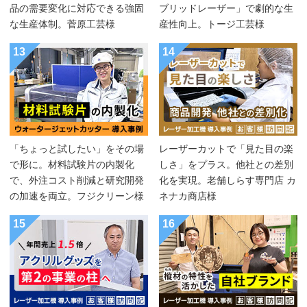
品の需要変化に対応できる強固
ブリッドレーザー」で劇的な生
な生産体制。菅原工芸様
産性向上。トージ工芸様
13
14
「ちょっと試したい」をその場
レーザーカットで「見た目の楽
で形に。材料試験片の内製化
しさ」をプラス。他社との差別
で、外注コスト削減と研究開発
化を実現。老舗しらす専門店 カ
の加速を両立。フジクリーン様
ネナカ商店様
15
16