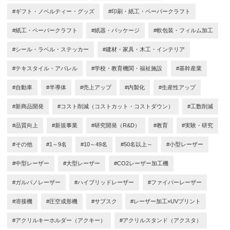
#ギフト・ノベルティー・グッズ
#印刷・紙工・ペーパークラフト
#紙工・ペーパークラフト
#紙器・パッケージ
#軟包装・フィルム加工
#シール・ラベル・ステッカー
#建材・家具・木工・インテリア
#テキスタイル・アパレル
#学校・教育機関・福祉施設
#基幹産業
#自動車
#半導体
#売上アップ
#内製化
#生産性アップ
#新商品開発
#コスト削減（コストカット・コストダウン）
#工数削減
#品質向上
#新規事業
#研究開発（R&D）
#教育
#実験・研究
#その他
#1～9名
#10～49名
#50名以上～
#小型レーザー
#中型レーザー
#大型レーザー
#CO2レーザー加工機
#ガルバノレーザー
#ハイブリッドレーザー
#ファイバーレーザー
#溶接機
#圧空成形機
#サブスク
#レーザー加工×UVプリント
#アクリルキーホルダー（アクキー）
#アクリルスタンド（アクスタ）