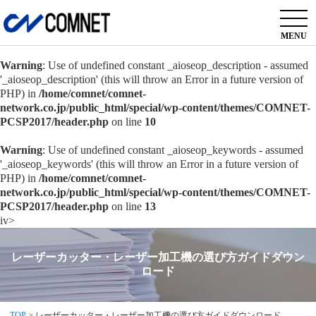
MENU
Warning
: Use of undefined constant _aioseop_description - assumed
'_aioseop_description' (this will throw an Error in a future version of
PHP) in
/home/comnet/comnet-
network.co.jp/public_html/special/wp-content/themes/COMNET-
PCSP2017/header.php
on line
10
Warning
: Use of undefined constant _aioseop_keywords - assumed
'_aioseop_keywords' (this will throw an Error in a future version of
PHP) in
/home/comnet/comnet-
network.co.jp/public_html/special/wp-content/themes/COMNET-
PCSP2017/header.php
on line
13
iv>
レーザーカッター・レーザー加工機の選び方ガイドダウン
ロード
TOP
>
レーザーカッター・レーザー加工機の選び方ガイドダウンロード