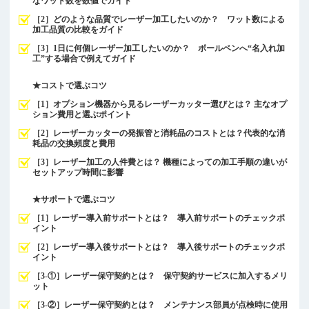
なワット数を数値でガイド
［2］どのような品質でレーザー加工したいのか？ ワット数による
加工品質の比較をガイド
［3］1日に何個レーザー加工したいのか？ ボールペンへ“名入れ加
工”する場合で例えてガイド
★コストで選ぶコツ
［1］オプション機器から見るレーザーカッター選びとは？ 主なオプ
ション費用と選ぶポイント
［2］レーザーカッターの発振管と消耗品のコストとは？代表的な消
耗品の交換頻度と費用
［3］レーザー加工の人件費とは？ 機種によっての加工手順の違いが
セットアップ時間に影響
★サポートで選ぶコツ
［1］レーザー導入前サポートとは？ 導入前サポートのチェックポ
イント
［2］レーザー導入後サポートとは？ 導入後サポートのチェックポ
イント
［3-①］レーザー保守契約とは？ 保守契約サービスに加入するメリ
ット
［3-②］レーザー保守契約とは？ メンテナンス部員が点検時に使用