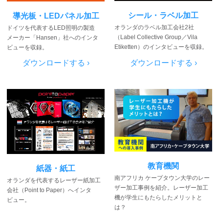
シール・ラベル加工
導光板・LEDパネル加工
オランダのラベル加工会社2社
ドイツを代表するLED照明の製造
（Label Collective Group／Vila
メーカー「Hansen」社へのインタ
Etiketten）のインタビューを収録。
ビューを収録。
ダウンロードする ›
ダウンロードする ›
教育機関
紙器・紙工
南アフリカ ケープタウン大学のレー
オランダを代表するレーザー紙加工
ザー加工事例を紹介。レーザー加工
会社（Point to Paper）へインタ
機が学生にもたらしたメリットと
ビュー。
は？