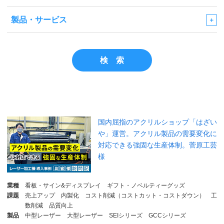
製品・サービス
検 索
国内屈指のアクリルショップ「はざい
や」運営。アクリル製品の需要変化に
対応できる強固な生産体制。菅原工芸
様
業種
看板・サイン&ディスプレイ
ギフト・ノベルティーグッズ
課題
売上アップ
内製化
コスト削減（コストカット・コストダウン）
工
数削減
品質向上
製品
中型レーザー
大型レーザー
SEIシリーズ
GCCシリーズ