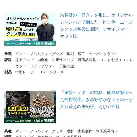
お客様の「好き」を形に。オリジナル
シャンパンで掴んだ「推し活」ニーズ
をグッズ事業に展開。デザインマー
ケット様
業種
ギフト・ノベルティーグッズ
印刷・紙工・ペーパークラフト
課題
売上アップ
内製化
生産性アップ
新商品開発
コスト削減（コスト
カット・コストダウン）
工数削減
製品
中型レーザー
GCCシリーズ
「尾鷲ヒノキ」の端材、間伐材を使っ
た雑貨製作。きめ細やかなフォローが
入れ替えの決め手。えびすや様
業種
ギフト・ノベルティーグッズ
建材・家具製作・木工業界向け