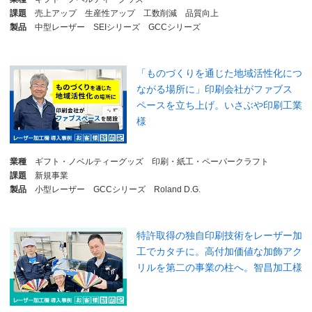
課題
売上アップ
生産性アップ
工数削減
品質向上
製品
中型レーザー
SEIシリーズ
GCCシリーズ
「ものづくりを通じた地域活性化につ
ながる場所に」印刷会社がファブス
ペースを立ち上げ。いさぶや印刷工業
様
業種
ギフト・ノベルティーグッズ
印刷・紙工・ペーパークラフト
課題
新規事業
製品
小型レーザー
GCCシリーズ
Roland D.G.
特許取得の独自印刷技術をレーザー加
工でカタチに。高付加価値な加飾アク
リルを第二の事業の柱へ。智昌加工様