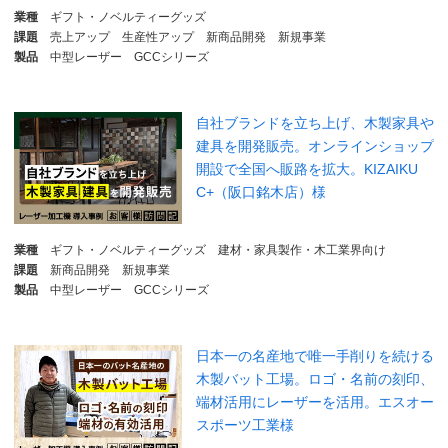
業種
ギフト・ノベルティーグッズ
課題
売上アップ
生産性アップ
新商品開発
新規事業
製品
中型レーザー
GCCシリーズ
自社ブランドを立ち上げ、木製家具や
建具を開発販売。オンラインショップ
開設で全国へ販路を拡大。KIZAIKU
C+（阪口銘木店）様
業種
ギフト・ノベルティーグッズ
建材・家具製作・木工業界向け
課題
新商品開発
新規事業
製品
中型レーザー
GCCシリーズ
日本一の名産地で唯一手削りを続ける
木製バット工場。ロゴ・名前の刻印、
端材活用にレーザーを活用。エスオー
スポーツ工業様