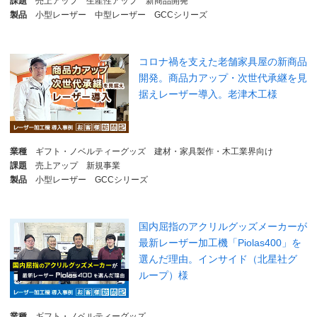
課題
売上アップ
生産性アップ
新商品開発
製品
小型レーザー
中型レーザー
GCCシリーズ
コロナ禍を支えた老舗家具屋の新商品
開発。商品力アップ・次世代承継を見
据えレーザー導入。老津木工様
業種
ギフト・ノベルティーグッズ
建材・家具製作・木工業界向け
課題
売上アップ
新規事業
製品
小型レーザー
GCCシリーズ
国内屈指のアクリルグッズメーカーが
最新レーザー加工機「Piolas400」を
選んだ理由。インサイド（北星社グ
ループ）様
業種
ギフト・ノベルティーグッズ